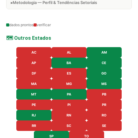
Metodologia — Perfil & Tendências Setoriais
dados prontos
verificar
🗺️ Outros Estados
AC
AL
AM
AP
BA
CE
DF
ES
GO
MA
MG
MS
MT
PA
PB
PE
PI
PR
RJ
RN
RO
RR
SC
SE
SP
TO