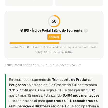
56
🎯 IPS - Índice Portal Salário do Segmento
i
Estável
Saldo: 200 • Rotatividade (intensidade de desligamento / movimento
total): 48,5% • Volume: 6.464
Fonte: Portal Salário / CAGED • RS • 07/2025 a 06/2026
Empresas do segmento de
Transporte de Produtos
Perigosos
no estado do Rio Grande do Sul contrataram
3.332
profissionais em regime CLT e desligaram
3.132
nos últimos 12 meses, totalizando
6.464 movimentações
— dado essencial para
gestores de RH
,
consultores de
remuneração
e
diretores regionais
que acompanham a