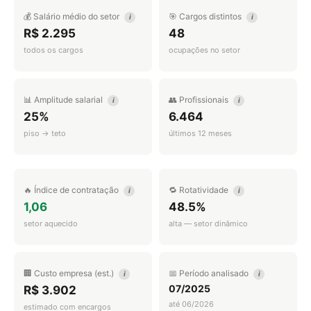
💰 Salário médio do setor
🎯 Cargos distintos
i
i
R$ 2.295
48
todos os cargos
ocupações no setor
📊 Amplitude salarial
👥 Profissionais
i
i
25%
6.464
piso → teto
últimos 12 meses
🔥 Índice de contratação
🔁 Rotatividade
i
i
1,06
48.5%
setor aquecido
alta — setor dinâmico
🏢 Custo empresa (est.)
📅 Período analisado
i
i
07/2025
R$ 3.902
até 06/2026
estimado com encargos