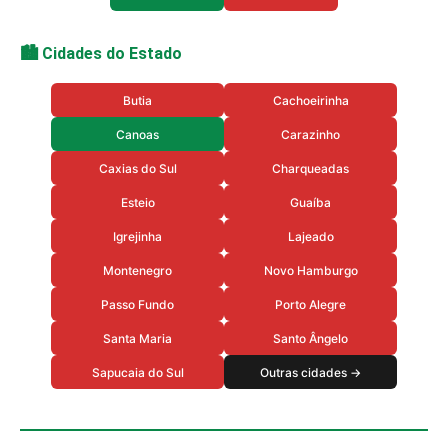
🏙️ Cidades do Estado
Butia
Cachoeirinha
Canoas
Carazinho
Caxias do Sul
Charqueadas
Esteio
Guaíba
Igrejinha
Lajeado
Montenegro
Novo Hamburgo
Passo Fundo
Porto Alegre
Santa Maria
Santo Ângelo
Sapucaia do Sul
Outras cidades →