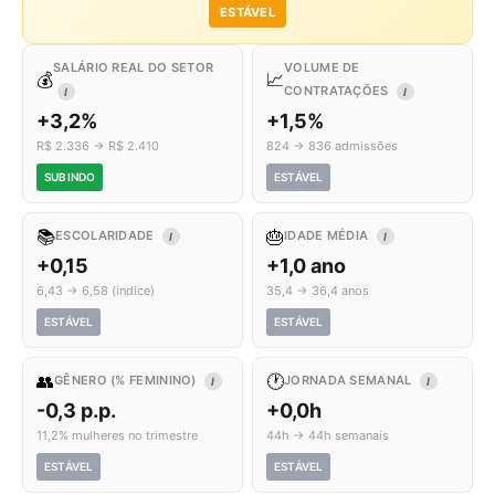
ESTÁVEL
SALÁRIO REAL DO SETOR
VOLUME DE
💰
📈
CONTRATAÇÕES
I
I
+3,2%
+1,5%
R$ 2.336 → R$ 2.410
824 → 836 admissões
SUBINDO
ESTÁVEL
📚
🎂
ESCOLARIDADE
IDADE MÉDIA
I
I
+0,15
+1,0 ano
6,43 → 6,58 (índice)
35,4 → 36,4 anos
ESTÁVEL
ESTÁVEL
👥
🕐
GÊNERO (% FEMININO)
JORNADA SEMANAL
I
I
-0,3 p.p.
+0,0h
11,2% mulheres no trimestre
44h → 44h semanais
ESTÁVEL
ESTÁVEL