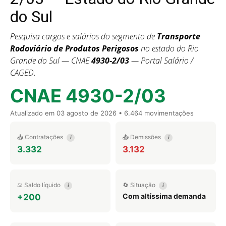
do Sul
Pesquisa cargos e salários do segmento de
Transporte
Rodoviário de Produtos Perigosos
no estado do Rio
Grande do Sul — CNAE
4930-2/03
— Portal Salário /
CAGED.
CNAE 4930-2/03
Atualizado em
03 agosto de 2026
• 6.464 movimentações
📥 Contratações
📤 Demissões
i
i
3.332
3.132
⚖️ Saldo líquido
🔄 Situação
i
i
Com altíssima demanda
+200