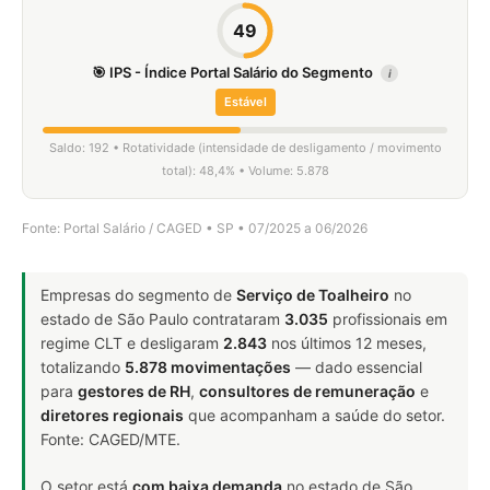
49
🎯 IPS - Índice Portal Salário do Segmento
i
Estável
Saldo: 192 • Rotatividade (intensidade de desligamento / movimento
total): 48,4% • Volume: 5.878
Fonte: Portal Salário / CAGED • SP • 07/2025 a 06/2026
Empresas do segmento de
Serviço de Toalheiro
no
estado de São Paulo contrataram
3.035
profissionais em
regime CLT e desligaram
2.843
nos últimos 12 meses,
totalizando
5.878 movimentações
— dado essencial
para
gestores de RH
,
consultores de remuneração
e
diretores regionais
que acompanham a saúde do setor.
Fonte: CAGED/MTE.
O setor está
com baixa demanda
no estado de São