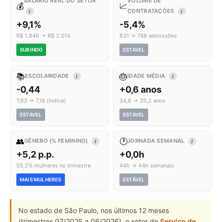
SALÁRIO REAL DO SETOR
VOLUME DE
💰
📈
CONTRATAÇÕES
I
I
+9,1%
-5,4%
R$ 1.846 → R$ 2.014
831 → 786 admissões
SUBINDO
ESTÁVEL
📚
🎂
ESCOLARIDADE
IDADE MÉDIA
I
I
-0,44
+0,6 anos
7,63 → 7,19 (índice)
34,6 → 35,2 anos
ESTÁVEL
ESTÁVEL
👥
🕐
GÊNERO (% FEMININO)
JORNADA SEMANAL
I
I
+5,2 p.p.
+0,0h
55,2% mulheres no trimestre
44h → 44h semanais
MAIS MULHERES
ESTÁVEL
No estado de São Paulo, nos últimos 12 meses
(trimestres 07/2025 a 06/2026), o setor de
Serviço de