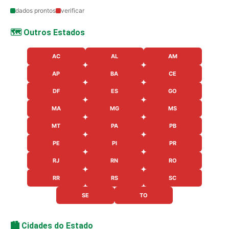
dados prontos
verificar
🗺️ Outros Estados
AC
AL
AM
AP
BA
CE
DF
ES
GO
MA
MG
MS
MT
PA
PB
PE
PI
PR
RJ
RN
RO
RR
RS
SC
SE
TO
🏙️ Cidades do Estado