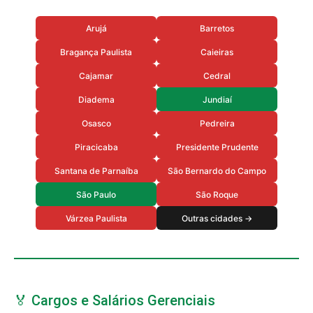
Arujá
Barretos
Bragança Paulista
Caieiras
Cajamar
Cedral
Diadema
Jundiaí
Osasco
Pedreira
Piracicaba
Presidente Prudente
Santana de Parnaíba
São Bernardo do Campo
São Paulo
São Roque
Várzea Paulista
Outras cidades →
🏅 Cargos e Salários Gerenciais