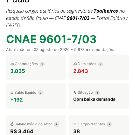
Pesquisa cargos e salários do segmento de
Toalheiros
no
estado de São Paulo — CNAE
9601-7/03
— Portal Salário /
CAGED.
CNAE 9601-7/03
Atualizado em
03 agosto de 2026
• 5.878 movimentações
📥 Contratações
📤 Demissões
i
i
3.035
2.843
⚖️ Saldo líquido
🔄 Situação
i
i
Com baixa demanda
+192
💰 Salário médio do setor
🎯 Cargos distintos
i
i
R$ 3.464
38