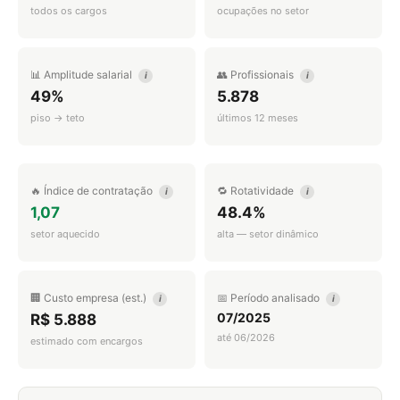
todos os cargos
ocupações no setor
📊 Amplitude salarial
👥 Profissionais
i
i
49%
5.878
piso → teto
últimos 12 meses
🔥 Índice de contratação
🔁 Rotatividade
i
i
1,07
48.4%
setor aquecido
alta — setor dinâmico
🏢 Custo empresa (est.)
📅 Período analisado
i
i
07/2025
R$ 5.888
até 06/2026
estimado com encargos