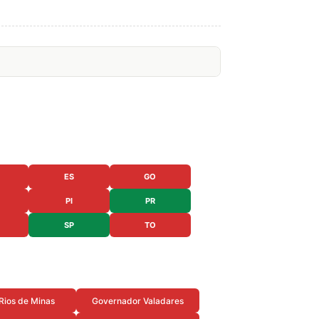
ES
GO
PI
PR
SP
TO
Rios de Minas
Governador Valadares