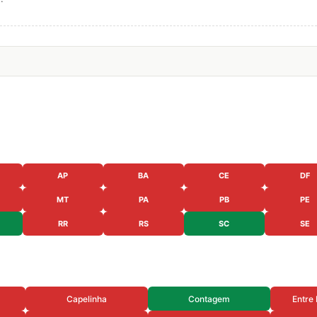
AP
BA
CE
DF
MT
PA
PB
PE
RR
RS
SC
SE
Capelinha
Contagem
Entre 