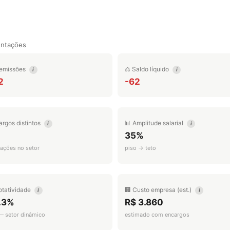
entações
emissões
⚖️ Saldo líquido
i
i
2
-62
argos distintos
📊 Amplitude salarial
i
i
35%
ações no setor
piso → teto
otatividade
🏢 Custo empresa (est.)
i
i
.3%
R$ 3.860
 — setor dinâmico
estimado com encargos