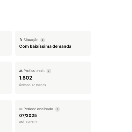
🔄 Situação
i
Com baixíssima demanda
👥 Profissionais
i
1.802
últimos 12 meses
📅 Período analisado
i
07/2025
até 06/2026