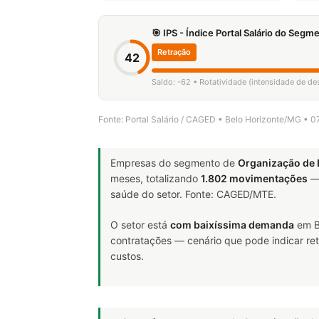
🎯 IPS - Índice Portal Salário do Seg
Retração
42
Saldo: -62 • Rotatividade (intensidade de de
Fonte: Portal Salário / CAGED • Belo Horizonte/MG • 
Empresas do segmento de
Organização de 
meses, totalizando
1.802 movimentações
— 
saúde do setor. Fonte: CAGED/MTE.
O setor está
com baixíssima demanda
em B
contratações — cenário que pode indicar ret
custos.