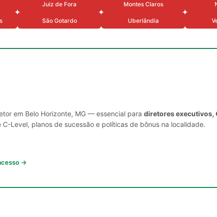
Juiz de Fora
Montes Claros
s
São Gotardo
Uberlândia
V
setor em Belo Horizonte, MG — essencial para
diretores executivos,
C-Level, planos de sucessão e políticas de bônus na localidade.
 acesso →