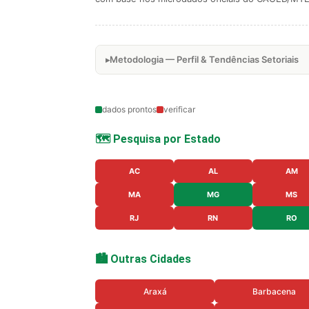
Metodologia — Perfil & Tendências Setoriais
dados prontos
verificar
🗺️ Pesquisa por Estado
AC
AL
AM
MA
MG
MS
RJ
RN
RO
🏙️ Outras Cidades
Araxá
Barbacena