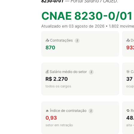
8230-0/01
— Portal Salário / CAGED.
CNAE 8230-0/01
Atualizado em
03 agosto de 2026
• 1.802 movim
📥 Contratações
📤 D
i
870
93
💰 Salário médio do setor
🎯 C
i
R$ 2.270
37
todos os cargos
ocup
🔥 Índice de contratação
🔁 R
i
0,93
48
setor em retração
alta