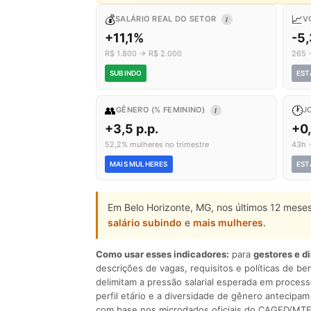
💰
📈
SALÁRIO REAL DO SETOR
V
I
+11,1%
-5
R$ 1.800 → R$ 2.000
265 
SUBINDO
EST
👥
🕐
GÊNERO (% FEMININO)
J
I
+3,5 p.p.
+0
52,2% mulheres no trimestre
43h 
MAIS MULHERES
EST
Em Belo Horizonte, MG, nos últimos 12 meses
salário subindo
e
mais mulheres
.
Como usar esses indicadores:
para
gestores e d
descrições de vagas, requisitos e políticas de be
delimitam a pressão salarial esperada em process
perfil etário e a diversidade de gênero antecip
com base nos microdados oficiais do CAGED/MTE