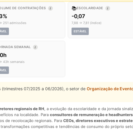
📚
OLUME DE CONTRATAÇÕES
ESCOLARIDADE
I
I
,3%
-0,07
→ 251 admissões
7,88 → 7,81 (índice)
ÁVEL
ESTÁVEL
ORNADA SEMANAL
I
,0h
→ 43h semanais
ÁVEL
 (trimestres 07/2025 a 06/2026), o setor de
Organização de Event
iretores regionais de RH
, a evolução da escolaridade e da jornada sina
nefícios na localidade. Para
consultores de remuneração e headhunters
os de recolocação regionais. Para
CEOs, diretores executivos e estrat
am transformações competitivas e tendências de consumo do próprio seto
.