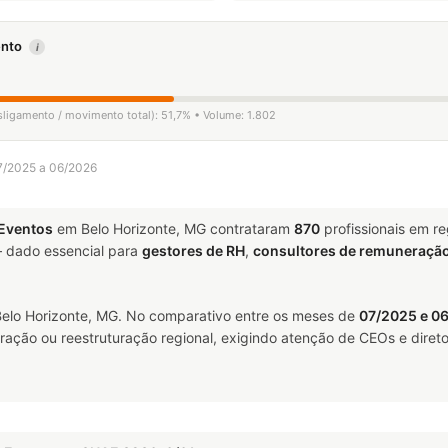
mento
i
sligamento / movimento total): 51,7% • Volume: 1.802
07/2025 a 06/2026
Eventos
em Belo Horizonte, MG contrataram
870
profissionais em r
dado essencial para
gestores de RH
,
consultores de remuneraçã
elo Horizonte, MG. No comparativo entre os meses de
07/2025 e 0
ração ou reestruturação regional, exigindo atenção de CEOs e direto