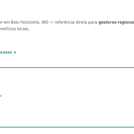
or em Belo Horizonte, MG — referência direta para
gestores regiona
nefícios locais.
 acesso →
ar