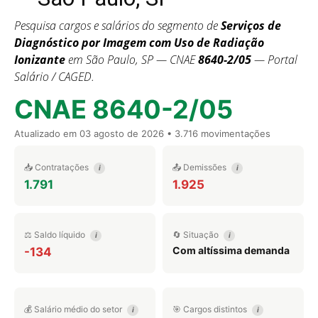
Pesquisa cargos e salários do segmento de
Serviços de
Diagnóstico por Imagem com Uso de Radiação
Ionizante
em São Paulo, SP — CNAE
8640-2/05
— Portal
Salário / CAGED.
CNAE 8640-2/05
Atualizado em
03 agosto de 2026
• 3.716 movimentações
📥 Contratações
📤 Demissões
i
i
1.791
1.925
⚖️ Saldo líquido
🔄 Situação
i
i
Com altíssima demanda
-134
💰 Salário médio do setor
🎯 Cargos distintos
i
i