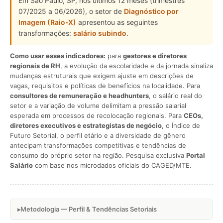
Em São Paulo, SP, nos últimos 12 meses (trimestres
07/2025 a 06/2026), o setor de
Diagnóstico por
Imagem (Raio-X)
apresentou as seguintes
transformações:
salário subindo
.
Como usar esses indicadores:
para
gestores e diretores
regionais de RH
, a evolução da escolaridade e da jornada sinaliza
mudanças estruturais que exigem ajuste em descrições de
vagas, requisitos e políticas de benefícios na localidade. Para
consultores de remuneração e headhunters
, o salário real do
setor e a variação de volume delimitam a pressão salarial
esperada em processos de recolocação regionais. Para
CEOs,
diretores executivos e estrategistas de negócio
, o Índice de
Futuro Setorial, o perfil etário e a diversidade de gênero
antecipam transformações competitivas e tendências de
consumo do próprio setor na região. Pesquisa exclusiva
Portal
Salário
com base nos microdados oficiais do CAGED/MTE.
Metodologia — Perfil & Tendências Setoriais