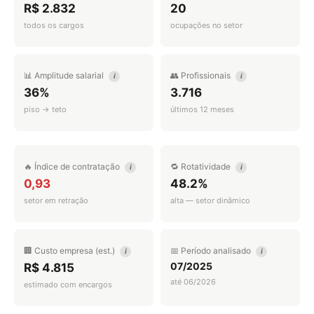
R$ 2.832
20
todos os cargos
ocupações no setor
📊 Amplitude salarial
👥 Profissionais
i
i
36%
3.716
piso → teto
últimos 12 meses
🔥 Índice de contratação
🔁 Rotatividade
i
i
0,93
48.2%
setor em retração
alta — setor dinâmico
🏢 Custo empresa (est.)
📅 Período analisado
i
i
07/2025
R$ 4.815
até 06/2026
estimado com encargos