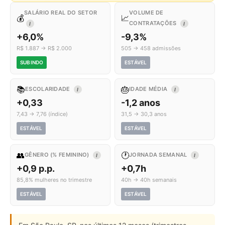
SALÁRIO REAL DO SETOR
VOLUME DE
💰
📈
CONTRATAÇÕES
I
I
+6,0%
-9,3%
R$ 1.887 → R$ 2.000
505 → 458 admissões
SUBINDO
ESTÁVEL
📚
🎂
ESCOLARIDADE
IDADE MÉDIA
I
I
+0,33
-1,2 anos
7,43 → 7,76 (índice)
31,5 → 30,3 anos
ESTÁVEL
ESTÁVEL
👥
🕐
GÊNERO (% FEMININO)
JORNADA SEMANAL
I
I
+0,9 p.p.
+0,7h
85,8% mulheres no trimestre
40h → 40h semanais
ESTÁVEL
ESTÁVEL