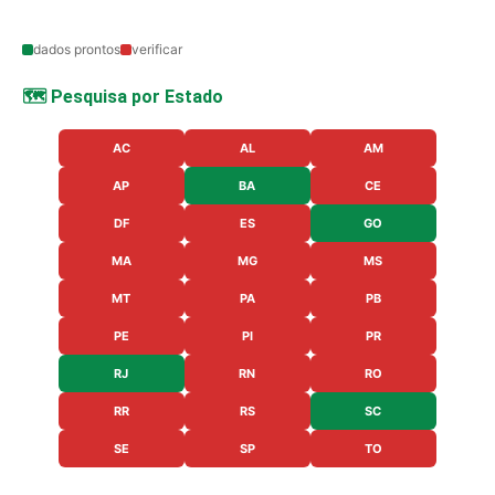
dados prontos
verificar
🗺️ Pesquisa por Estado
AC
AL
AM
AP
BA
CE
DF
ES
GO
MA
MG
MS
MT
PA
PB
PE
PI
PR
RJ
RN
RO
RR
RS
SC
SE
SP
TO