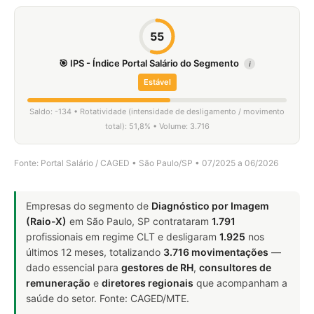
55
🎯 IPS - Índice Portal Salário do Segmento
i
Estável
Saldo: -134 • Rotatividade (intensidade de desligamento / movimento
total): 51,8% • Volume: 3.716
Fonte: Portal Salário / CAGED • São Paulo/SP • 07/2025 a 06/2026
Empresas do segmento de
Diagnóstico por Imagem
(Raio-X)
em São Paulo, SP contrataram
1.791
profissionais em regime CLT e desligaram
1.925
nos
últimos 12 meses, totalizando
3.716 movimentações
—
dado essencial para
gestores de RH
,
consultores de
remuneração
e
diretores regionais
que acompanham a
saúde do setor. Fonte: CAGED/MTE.