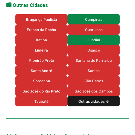
🏙️ Outras Cidades
Bragança Paulista
Campinas
Franco da Rocha
Guarulhos
Itatiba
Jundiaí
Limeira
Osasco
Ribeirão Preto
Santana de Parnaíba
Santo André
Santos
Sorocaba
São Carlos
São José do Rio Preto
São José dos Campos
Taubaté
Outras cidades →