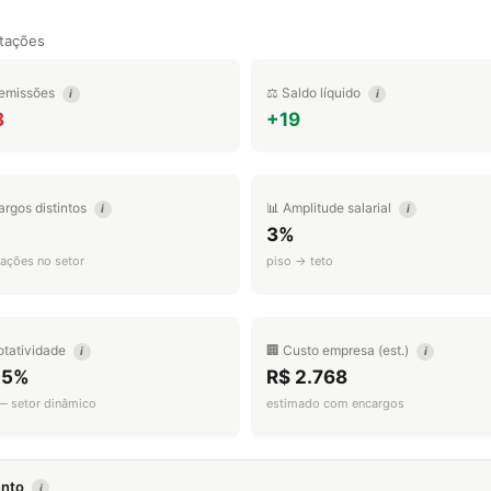
tações
emissões
⚖️ Saldo líquido
i
i
8
+19
argos distintos
📊 Amplitude salarial
i
i
3%
ações no setor
piso → teto
otatividade
🏢 Custo empresa (est.)
i
i
.5%
R$ 2.768
 — setor dinâmico
estimado com encargos
mento
i