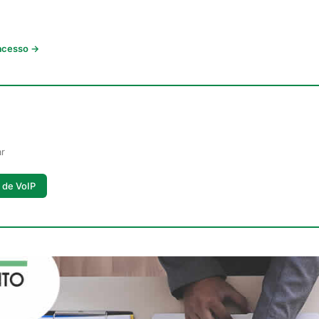
 acesso →
ar
 de VoIP