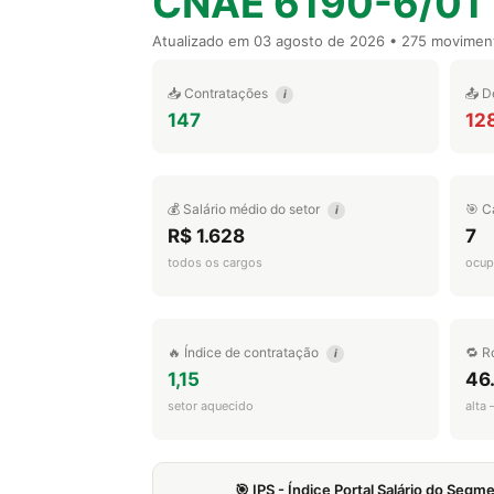
CNAE 6190-6/01
Atualizado em
03 agosto de 2026
• 275 movimen
📥 Contratações
📤 D
i
147
12
💰 Salário médio do setor
🎯 C
i
R$ 1.628
7
todos os cargos
ocup
🔥 Índice de contratação
🔁 R
i
1,15
46
setor aquecido
alta
🎯 IPS - Índice Portal Salário do Seg