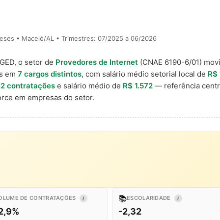
eses • Maceió/AL • Trimestres: 07/2025 a 06/2026
AGED, o setor de
Provedores de Internet
(CNAE 6190-6/01) mo
is em
7 cargos distintos
, com salário médio setorial local de
R$ 
2 contratações
e salário médio de
R$ 1.572
— referência centr
rce em empresas do setor.
📚
OLUME DE CONTRATAÇÕES
ESCOLARIDADE
I
I
2,9%
-2,32