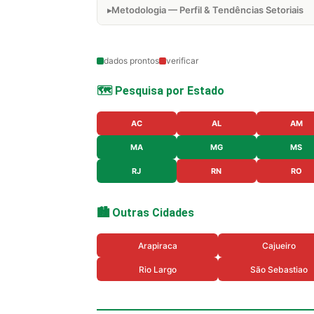
Metodologia — Perfil & Tendências Setoriais
dados prontos
verificar
🗺️ Pesquisa por Estado
AC
AL
AM
MA
MG
MS
RJ
RN
RO
🏙️ Outras Cidades
Arapiraca
Cajueiro
Rio Largo
São Sebastiao