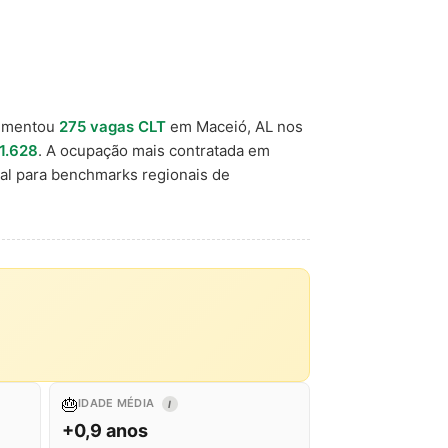
vimentou
275 vagas CLT
em Maceió, AL nos
1.628
. A ocupação mais contratada em
al para benchmarks regionais de
🎂
IDADE MÉDIA
I
+0,9 anos