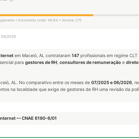
sligamento / movimento total): 46,6% • Volume: 275
a 06/2026
nternet
em Maceió, AL contrataram
147
profissionais em regime CLT
encial para
gestores de RH
,
consultores de remuneração
e
direto
eió, AL. No comparativo entre os meses de
07/2025 e 06/2026
, r
ntos na localidade que exige de gestores de RH uma revisão da polí
Internet — CNAE 6190-6/01