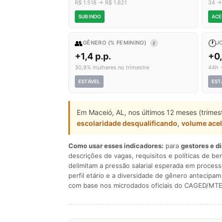
R$ 1.518 → R$ 1.621
34 →
SUBINDO
ACE
👥
🕐
GÊNERO (% FEMININO)
J
I
+1,4 p.p.
+0
30,8% mulheres no trimestre
44h 
ESTÁVEL
EST
Em Maceió, AL, nos últimos 12 meses (trime
escolaridade desqualificando
,
volume ace
Como usar esses indicadores:
para
gestores e d
descrições de vagas, requisitos e políticas de be
delimitam a pressão salarial esperada em process
perfil etário e a diversidade de gênero antecip
com base nos microdados oficiais do CAGED/MTE