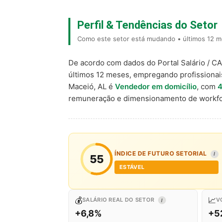
Perfil & Tendências do Setor
Como este setor está mudando • últimos 12 m
De acordo com dados do Portal Salário / C
últimos 12 meses, empregando profissiona
Maceió, AL é
Vendedor em domicílio
, com
4
remuneração e dimensionamento de workfo
ÍNDICE DE FUTURO SETORIAL
I
55
ESTÁVEL
💰
📈
SALÁRIO REAL DO SETOR
V
I
+6,8%
+5