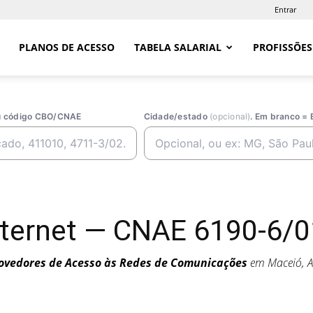
Entrar
PLANOS DE ACESSO
TABELA SALARIAL
PROFISSÕES
ou código CBO/CNAE
Cidade/estado
(opcional)
. Em branco = 
nternet — CNAE 6190-6/0
ovedores de Acesso às Redes de Comunicações
em Maceió, 