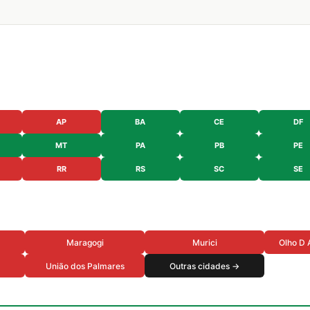
AP
BA
CE
DF
MT
PA
PB
PE
RR
RS
SC
SE
Maragogi
Murici
Olho D 
União dos Palmares
Outras cidades →