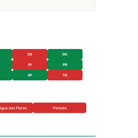
ES
GO
PI
PR
SP
TO
Agua das Flores
Penedo