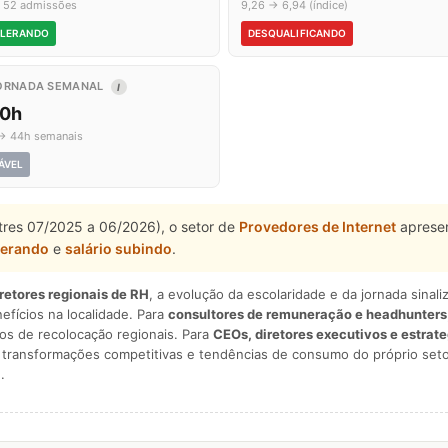
 52 admissões
9,26 → 6,94 (índice)
LERANDO
DESQUALIFICANDO
ORNADA SEMANAL
I
,0h
→ 44h semanais
ÁVEL
stres 07/2025 a 06/2026), o setor de
Provedores de Internet
apresen
lerando
e
salário subindo
.
iretores regionais de RH
, a evolução da escolaridade e da jornada sina
nefícios na localidade. Para
consultores de remuneração e headhunters
os de recolocação regionais. Para
CEOs, diretores executivos e estrat
am transformações competitivas e tendências de consumo do próprio seto
.