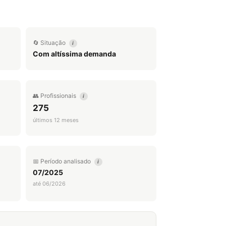
🔄 Situação
i
Com altíssima demanda
👥 Profissionais
i
275
últimos 12 meses
📅 Período analisado
i
07/2025
até 06/2026