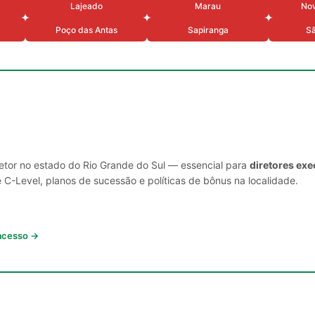
Lajeado
Marau
No
Poço das Antas
Sapiranga
S
setor no estado do Rio Grande do Sul — essencial para
diretores exe
C-Level, planos de sucessão e políticas de bônus na localidade.
 acesso →