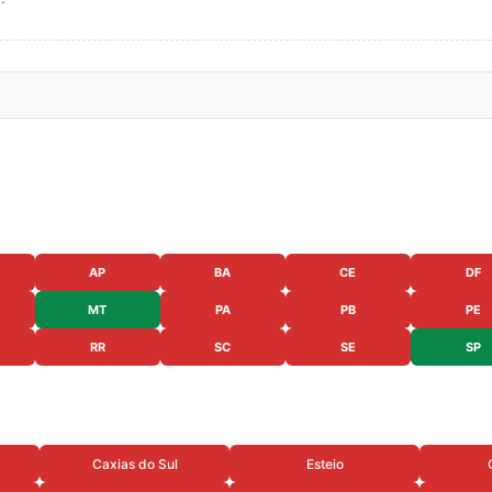
AP
BA
CE
DF
MT
PA
PB
PE
RR
SC
SE
SP
Caxias do Sul
Esteio