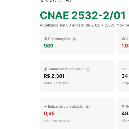
Salário / CAGED.
CNAE 2532-2/01
Atualizado em
03 agosto de 2026
• 2.025 movim
📥 Contratações
📤 D
i
989
1.
💰 Salário médio do setor
🎯 C
i
R$ 2.381
34
todos os cargos
ocup
🔥 Índice de contratação
🔁 R
i
0,95
48
setor em retração
alta