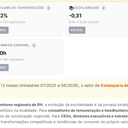
📚
OLUME DE CONTRATAÇÕES
ESCOLARIDADE
I
I
,2%
-0,31
→ 257 admissões
6,74 → 6,43 (índice)
ÁVEL
ESTÁVEL
ORNADA SEMANAL
I
,0h
→ 44h semanais
ÁVEL
 12 meses (trimestres 07/2025 a 06/2026), o setor de
Estamparia d
iretores regionais de RH
, a evolução da escolaridade e da jornada sina
nefícios na localidade. Para
consultores de remuneração e headhunters
os de recolocação regionais. Para
CEOs, diretores executivos e estrat
am transformações competitivas e tendências de consumo do próprio seto
.