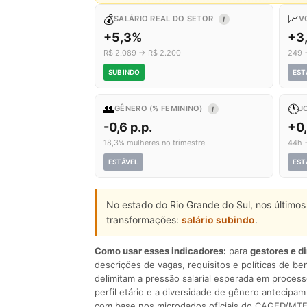
💰
📈
SALÁRIO REAL DO SETOR
V
I
+5,3%
+3
R$ 2.089 → R$ 2.200
249 
SUBINDO
EST
👥
🕐
GÊNERO (% FEMININO)
J
I
-0,6 p.p.
+0
18,3% mulheres no trimestre
44h 
ESTÁVEL
EST
No estado do Rio Grande do Sul, nos últimos
transformações:
salário subindo
.
Como usar esses indicadores:
para
gestores e d
descrições de vagas, requisitos e políticas de be
delimitam a pressão salarial esperada em process
perfil etário e a diversidade de gênero antecip
com base nos microdados oficiais do CAGED/MTE