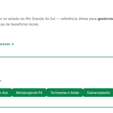
or no estado do Rio Grande do Sul — referência direta para
gestores
cas de benefícios locais.
 acesso →
ar
de Aço
Metalurgia do Pó
Tornearias e Solda
Galvanoplastia