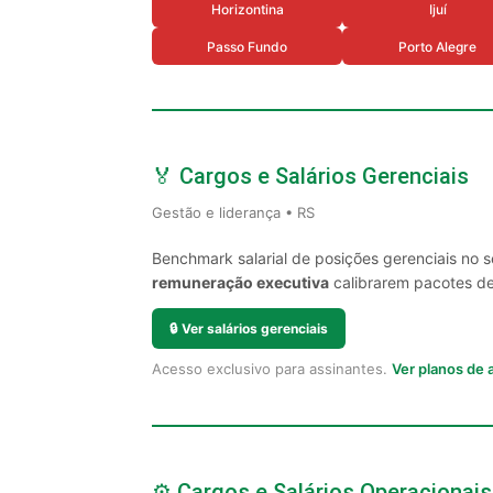
Horizontina
Ijuí
Passo Fundo
Porto Alegre
🏅 Cargos e Salários Gerenciais
Gestão e liderança • RS
Benchmark salarial de posições gerenciais no 
remuneração executiva
calibrarem pacotes de 
🔒
Ver salários gerenciais
Acesso exclusivo para assinantes.
Ver planos de
⚙️ Cargos e Salários Operacionais