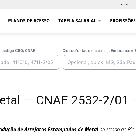
Entrar
PLANOS DE ACESSO
TABELA SALARIAL
PROFISSÕES
ou código CBO/CNAE
Cidade/estado
(opcional)
. Em branco = 
etal — CNAE 2532-2/01 
odução de Artefatos Estampados de Metal
no estado do Rio