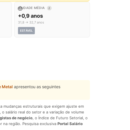
🎂
IDADE MÉDIA
I
+0,9 anos
31,8 → 32,7 anos
ESTÁVEL
e Metal
apresentou as seguintes
liza mudanças estruturais que exigem ajuste em
, o salário real do setor e a variação de volume
egistas de negócio
, o Índice de Futuro Setorial, o
r na região. Pesquisa exclusiva
Portal Salário