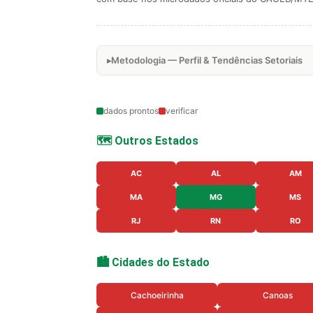
Metodologia — Perfil & Tendências Setoriais
dados prontos
verificar
🗺️ Outros Estados
AC
AL
AM
MA
MG
MS
RJ
RN
RO
🏙️ Cidades do Estado
Cachoeirinha
Canoas