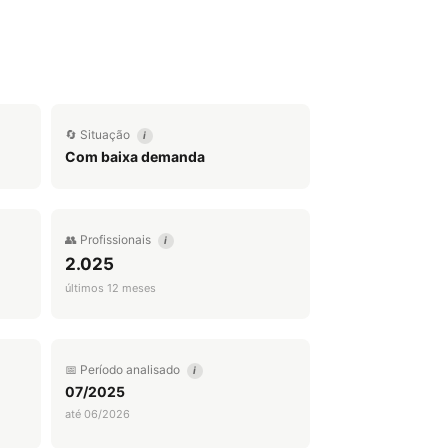
🔄 Situação
i
Com baixa demanda
👥 Profissionais
i
2.025
últimos 12 meses
📅 Período analisado
i
07/2025
até 06/2026