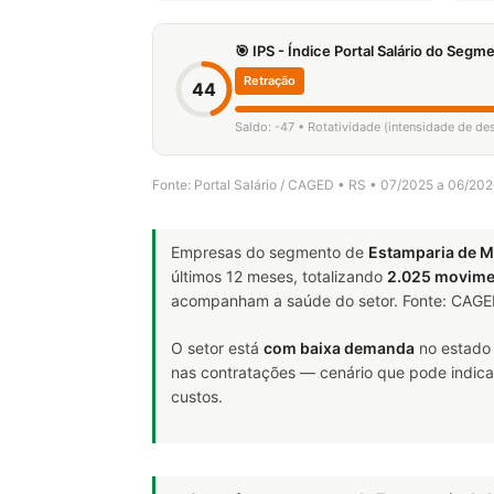
🎯 IPS - Índice Portal Salário do Seg
Retração
44
Saldo: -47 • Rotatividade (intensidade de d
Fonte: Portal Salário / CAGED • RS • 07/2025 a 06/20
Empresas do segmento de
Estamparia de M
últimos 12 meses, totalizando
2.025 movime
acompanham a saúde do setor. Fonte: CAG
O setor está
com baixa demanda
no estado 
nas contratações — cenário que pode indicar
custos.