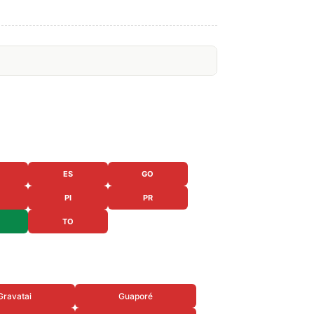
ES
GO
PI
PR
TO
Gravatai
Guaporé