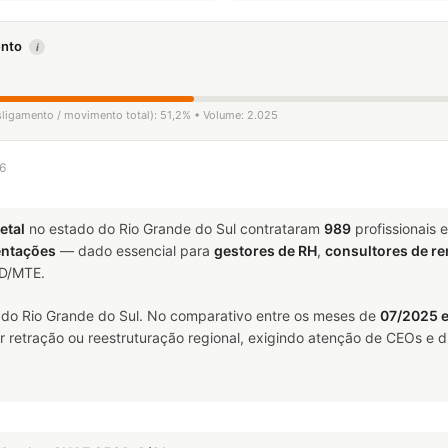
mento
i
esligamento / movimento total): 51,2% • Volume: 2.025
26
etal
no estado do Rio Grande do Sul contrataram
989
profissionais
ntações
— dado essencial para
gestores de RH
,
consultores de r
ED/MTE.
do Rio Grande do Sul. No comparativo entre os meses de
07/2025 
 retração ou reestruturação regional, exigindo atenção de CEOs e di