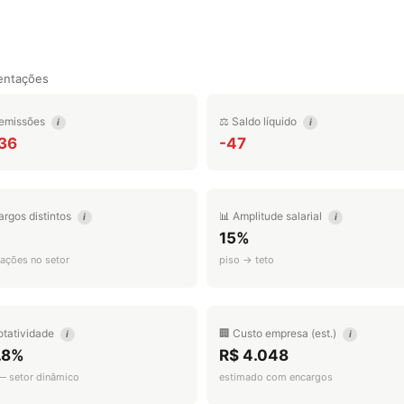
entações
emissões
⚖️ Saldo líquido
i
i
036
-47
argos distintos
📊 Amplitude salarial
i
i
15%
ações no setor
piso → teto
otatividade
🏢 Custo empresa (est.)
i
i
.8%
R$ 4.048
 — setor dinâmico
estimado com encargos