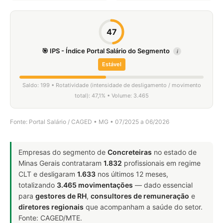
47
🎯 IPS - Índice Portal Salário do Segmento
i
Estável
Saldo: 199 • Rotatividade (intensidade de desligamento / movimento
total): 47,1% • Volume: 3.465
Fonte: Portal Salário / CAGED • MG • 07/2025 a 06/2026
Empresas do segmento de
Concreteiras
no estado de
Minas Gerais contrataram
1.832
profissionais em regime
CLT e desligaram
1.633
nos últimos 12 meses,
totalizando
3.465 movimentações
— dado essencial
para
gestores de RH
,
consultores de remuneração
e
diretores regionais
que acompanham a saúde do setor.
Fonte: CAGED/MTE.