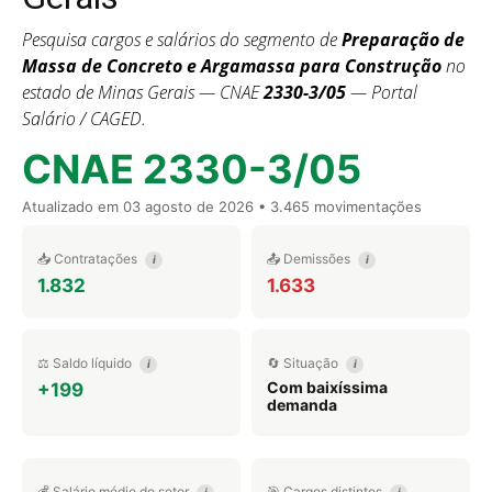
Pesquisa cargos e salários do segmento de
Preparação de
Massa de Concreto e Argamassa para Construção
no
estado de Minas Gerais — CNAE
2330-3/05
— Portal
Salário / CAGED.
CNAE 2330-3/05
Atualizado em
03 agosto de 2026
• 3.465 movimentações
📥 Contratações
📤 Demissões
i
i
1.832
1.633
⚖️ Saldo líquido
🔄 Situação
i
i
Com baixíssima
+199
demanda
💰 Salário médio do setor
🎯 Cargos distintos