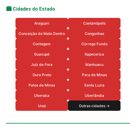
🏙️ Cidades do Estado
Araguari
Caetanópolis
Conceição do Mato Dentro
Congonhas
Contagem
Córrego Fundo
Guaxupé
Itapecerica
Juiz de Fora
Manhuacu
Ouro Preto
Para de Minas
Patos de Minas
Santa Luzia
Uberaba
Uberlândia
Unai
Outras cidades →