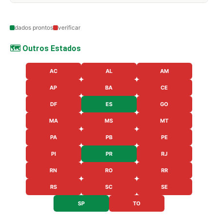
dados prontos
verificar
🗺️ Outros Estados
AC
AL
AM
AP
BA
CE
DF
ES
GO
MA
MS
MT
PA
PB
PE
PI
PR
RJ
RN
RO
RR
RS
SC
SE
SP
TO