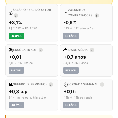
SALÁRIO REAL DO SETOR
VOLUME DE
💰
📈
CONTRATAÇÕES
I
I
+3,1%
-0,6%
R$ 2.217 → R$ 2.286
485 → 482 admissões
SUBINDO
ESTÁVEL
📚
🎂
ESCOLARIDADE
IDADE MÉDIA
I
I
+0,01
+0,7 anos
7,11 → 7,12 (índice)
34,8 → 35,5 anos
ESTÁVEL
ESTÁVEL
👥
🕐
GÊNERO (% FEMININO)
JORNADA SEMANAL
I
I
+0,3 p.p.
+0,1h
9,1% mulheres no trimestre
44h → 44h semanais
ESTÁVEL
ESTÁVEL