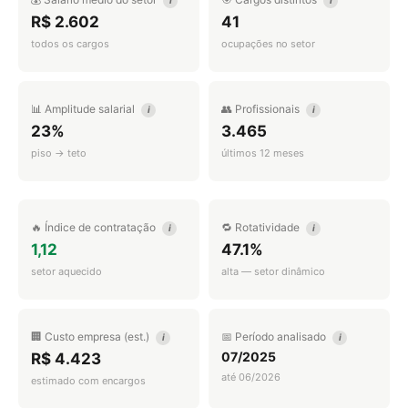
i
i
R$ 2.602
41
todos os cargos
ocupações no setor
📊 Amplitude salarial
👥 Profissionais
i
i
23%
3.465
piso → teto
últimos 12 meses
🔥 Índice de contratação
🔁 Rotatividade
i
i
1,12
47.1%
setor aquecido
alta — setor dinâmico
🏢 Custo empresa (est.)
📅 Período analisado
i
i
07/2025
R$ 4.423
até 06/2026
estimado com encargos