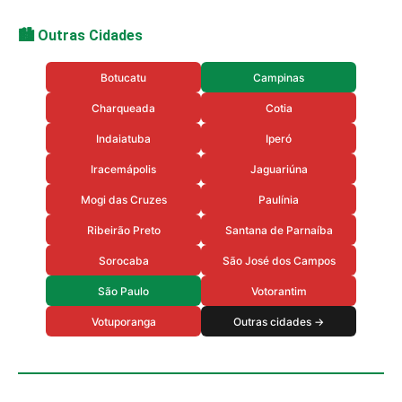
🏙️ Outras Cidades
Botucatu
Campinas
Charqueada
Cotia
Indaiatuba
Iperó
Iracemápolis
Jaguariúna
Mogi das Cruzes
Paulínia
Ribeirão Preto
Santana de Parnaíba
Sorocaba
São José dos Campos
São Paulo
Votorantim
Votuporanga
Outras cidades →