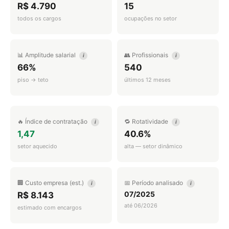
R$ 4.790
15
todos os cargos
ocupações no setor
📊 Amplitude salarial
👥 Profissionais
i
i
66%
540
piso → teto
últimos 12 meses
🔥 Índice de contratação
🔁 Rotatividade
i
i
1,47
40.6%
setor aquecido
alta — setor dinâmico
🏢 Custo empresa (est.)
📅 Período analisado
i
i
07/2025
R$ 8.143
até 06/2026
estimado com encargos