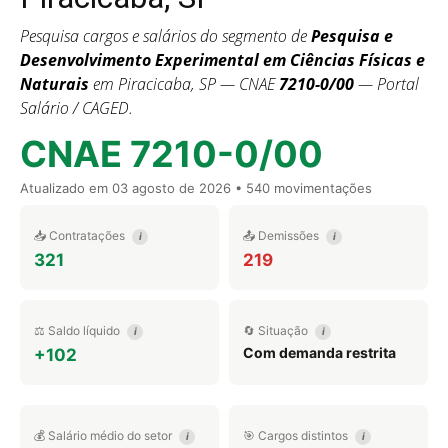
Pesquisa cargos e salários do segmento de
Pesquisa e
Desenvolvimento Experimental em Ciências Físicas e
Naturais
em Piracicaba, SP — CNAE
7210-0/00
— Portal
Salário / CAGED.
CNAE 7210-0/00
Atualizado em
03 agosto de 2026
• 540 movimentações
📥 Contratações
📤 Demissões
i
i
321
219
⚖️ Saldo líquido
🔄 Situação
i
i
Com demanda restrita
+102
💰 Salário médio do setor
🎯 Cargos distintos
i
i