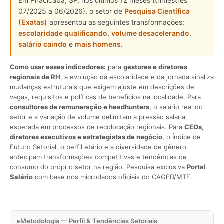
Em Piracicaba, SP, nos últimos 12 meses (trimestres
07/2025 a 06/2026), o setor de
Pesquisa Científica
(Exatas)
apresentou as seguintes transformações:
escolaridade qualificando
,
volume desacelerando
,
salário caindo
e
mais homens
.
Como usar esses indicadores:
para
gestores e diretores
regionais de RH
, a evolução da escolaridade e da jornada sinaliza
mudanças estruturais que exigem ajuste em descrições de
vagas, requisitos e políticas de benefícios na localidade. Para
consultores de remuneração e headhunters
, o salário real do
setor e a variação de volume delimitam a pressão salarial
esperada em processos de recolocação regionais. Para
CEOs,
diretores executivos e estrategistas de negócio
, o Índice de
Futuro Setorial, o perfil etário e a diversidade de gênero
antecipam transformações competitivas e tendências de
consumo do próprio setor na região. Pesquisa exclusiva
Portal
Salário
com base nos microdados oficiais do CAGED/MTE.
Metodologia — Perfil & Tendências Setoriais