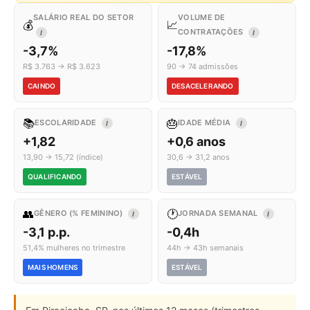
SALÁRIO REAL DO SETOR
VOLUME DE
💰
📈
CONTRATAÇÕES
I
I
-3,7%
-17,8%
R$ 3.763 → R$ 3.623
90 → 74 admissões
CAINDO
DESACELERANDO
📚
🎂
ESCOLARIDADE
IDADE MÉDIA
I
I
+1,82
+0,6 anos
13,90 → 15,72 (índice)
30,6 → 31,2 anos
QUALIFICANDO
ESTÁVEL
👥
🕐
GÊNERO (% FEMININO)
JORNADA SEMANAL
I
I
-3,1 p.p.
-0,4h
51,4% mulheres no trimestre
44h → 43h semanais
MAIS HOMENS
ESTÁVEL