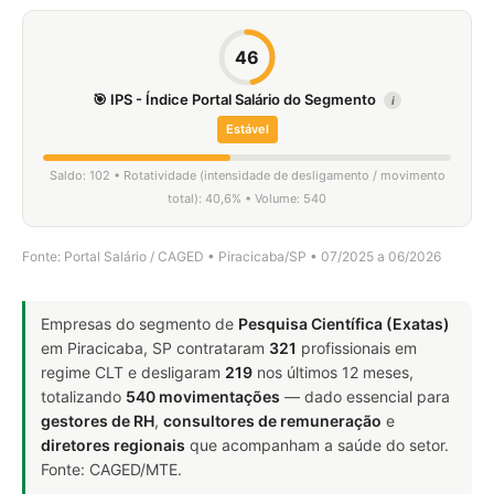
46
🎯 IPS - Índice Portal Salário do Segmento
i
Estável
Saldo: 102 • Rotatividade (intensidade de desligamento / movimento
total): 40,6% • Volume: 540
Fonte: Portal Salário / CAGED • Piracicaba/SP • 07/2025 a 06/2026
Empresas do segmento de
Pesquisa Científica (Exatas)
em Piracicaba, SP contrataram
321
profissionais em
regime CLT e desligaram
219
nos últimos 12 meses,
totalizando
540 movimentações
— dado essencial para
gestores de RH
,
consultores de remuneração
e
diretores regionais
que acompanham a saúde do setor.
Fonte: CAGED/MTE.