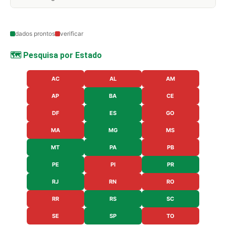
dados prontos
verificar
🗺️ Pesquisa por Estado
AC
AL
AM
AP
BA
CE
DF
ES
GO
MA
MG
MS
MT
PA
PB
PE
PI
PR
RJ
RN
RO
RR
RS
SC
SE
SP
TO