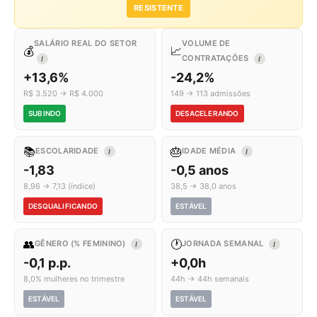
RESISTENTE
SALÁRIO REAL DO SETOR
VOLUME DE
💰
📈
CONTRATAÇÕES
I
I
+13,6%
-24,2%
R$ 3.520 → R$ 4.000
149 → 113 admissões
SUBINDO
DESACELERANDO
📚
🎂
ESCOLARIDADE
IDADE MÉDIA
I
I
-1,83
-0,5 anos
8,96 → 7,13 (índice)
38,5 → 38,0 anos
DESQUALIFICANDO
ESTÁVEL
👥
🕐
GÊNERO (% FEMININO)
JORNADA SEMANAL
I
I
-0,1 p.p.
+0,0h
8,0% mulheres no trimestre
44h → 44h semanais
ESTÁVEL
ESTÁVEL