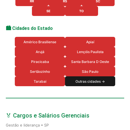
RR
RS
SC
SE
TO
🏙️ Cidades do Estado
Américo Brasiliense
Apiaí
Arujá
Lençóis Paulista
Piracicaba
Santa Barbara D Oeste
Sertãozinho
São Paulo
Tarabai
Outras cidades →
🏅 Cargos e Salários Gerenciais
Gestão e liderança • SP