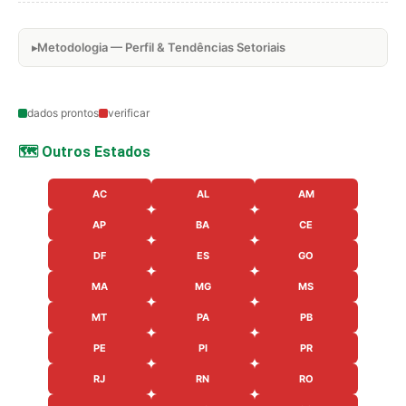
Metodologia — Perfil & Tendências Setoriais
dados prontos
verificar
🗺️ Outros Estados
AC
AL
AM
AP
BA
CE
DF
ES
GO
MA
MG
MS
MT
PA
PB
PE
PI
PR
RJ
RN
RO