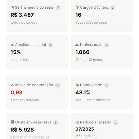
💰 Salário médio do setor
🎯 Cargos distintos
i
i
R$ 3.487
16
todos os cargos
ocupações no setor
📊 Amplitude salarial
👥 Profissionais
i
i
15%
1.066
piso → teto
últimos 12 meses
🔥 Índice de contratação
🔁 Rotatividade
i
i
0,93
48.1%
setor em retração
alta — setor dinâmico
🏢 Custo empresa (est.)
📅 Período analisado
i
i
07/2025
R$ 5.928
até 06/2026
estimado com encargos