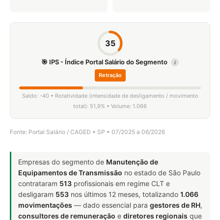
35
🎯 IPS - Índice Portal Salário do Segmento
i
Retração
Saldo: -40 • Rotatividade (intensidade de desligamento / movimento
total): 51,9% • Volume: 1.066
Fonte: Portal Salário / CAGED • SP • 07/2025 a 06/2026
Empresas do segmento de
Manutenção de
Equipamentos de Transmissão
no estado de São Paulo
contrataram
513
profissionais em regime CLT e
desligaram
553
nos últimos 12 meses, totalizando
1.066
movimentações
— dado essencial para
gestores de RH
,
consultores de remuneração
e
diretores regionais
que