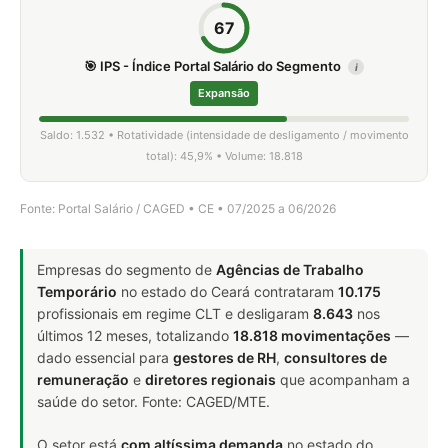
67
🎯 IPS - Índice Portal Salário do Segmento
i
Expansão
Saldo: 1.532 • Rotatividade (intensidade de desligamento / movimento
total): 45,9% • Volume: 18.818
Fonte: Portal Salário / CAGED • CE • 07/2025 a 06/2026
Empresas do segmento de
Agências de Trabalho
Temporário
no estado do Ceará contrataram
10.175
profissionais em regime CLT e desligaram
8.643
nos
últimos 12 meses, totalizando
18.818 movimentações
—
dado essencial para
gestores de RH
,
consultores de
remuneração
e
diretores regionais
que acompanham a
saúde do setor. Fonte: CAGED/MTE.
O setor está
com altíssima demanda
no estado do