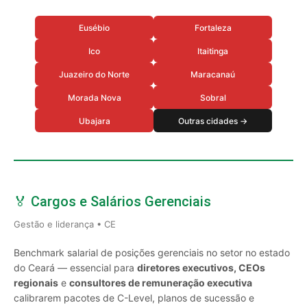
Eusébio
Fortaleza
Ico
Itaitinga
Juazeiro do Norte
Maracanaú
Morada Nova
Sobral
Ubajara
Outras cidades →
🏅 Cargos e Salários Gerenciais
Gestão e liderança • CE
Benchmark salarial de posições gerenciais no setor no estado
do Ceará — essencial para
diretores executivos, CEOs
regionais
e
consultores de remuneração executiva
calibrarem pacotes de C-Level, planos de sucessão e