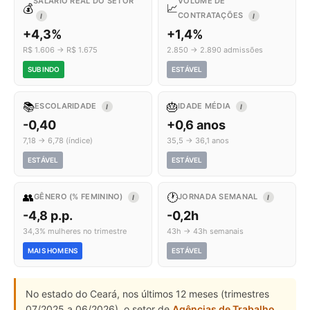
SALÁRIO REAL DO SETOR
VOLUME DE
💰
📈
CONTRATAÇÕES
I
I
+4,3%
+1,4%
R$ 1.606 → R$ 1.675
2.850 → 2.890 admissões
SUBINDO
ESTÁVEL
📚
🎂
ESCOLARIDADE
IDADE MÉDIA
I
I
-0,40
+0,6 anos
7,18 → 6,78 (índice)
35,5 → 36,1 anos
ESTÁVEL
ESTÁVEL
👥
🕐
GÊNERO (% FEMININO)
JORNADA SEMANAL
I
I
-4,8 p.p.
-0,2h
34,3% mulheres no trimestre
43h → 43h semanais
MAIS HOMENS
ESTÁVEL
No estado do Ceará, nos últimos 12 meses (trimestres
07/2025 a 06/2026), o setor de
Agências de Trabalho