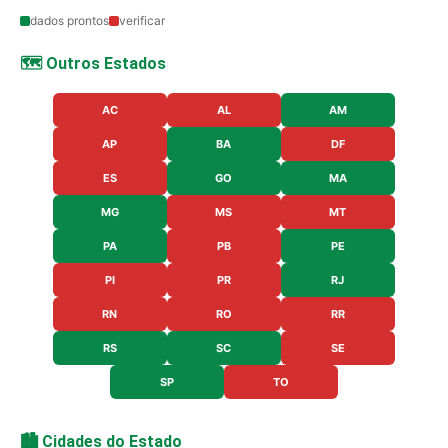
dados prontos
verificar
🗺️ Outros Estados
AC
AL
AM
AP
BA
DF
ES
GO
MA
MG
MS
MT
PA
PB
PE
PI
PR
RJ
RN
RO
RR
RS
SC
SE
SP
TO
🏙️ Cidades do Estado