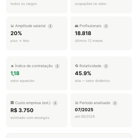
todos os cargos
ocupações no setor
📊 Amplitude salarial
👥 Profissionais
i
i
20%
18.818
piso → teto
últimos 12 meses
🔥 Índice de contratação
🔁 Rotatividade
i
i
1,18
45.9%
setor aquecido
alta — setor dinâmico
🏢 Custo empresa (est.)
📅 Período analisado
i
i
07/2025
R$ 3.750
até 06/2026
estimado com encargos