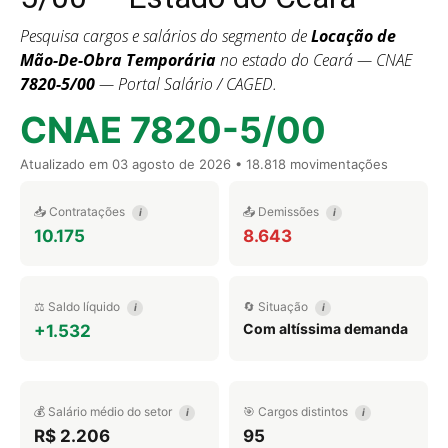
Pesquisa cargos e salários do segmento de
Locação de
Mão-De-Obra Temporária
no estado do Ceará — CNAE
7820-5/00
— Portal Salário / CAGED.
CNAE 7820-5/00
Atualizado em
03 agosto de 2026
• 18.818 movimentações
📥 Contratações
📤 Demissões
i
i
10.175
8.643
⚖️ Saldo líquido
🔄 Situação
i
i
Com altíssima demanda
+1.532
💰 Salário médio do setor
🎯 Cargos distintos
i
i
R$ 2.206
95