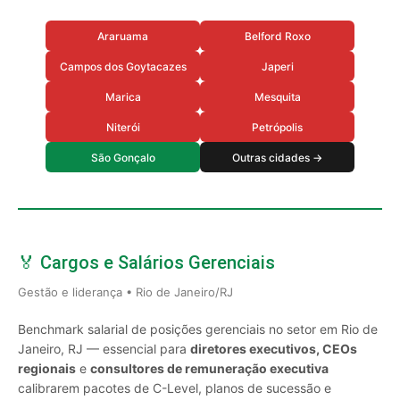
Araruama
Belford Roxo
Campos dos Goytacazes
Japeri
Marica
Mesquita
Niterói
Petrópolis
São Gonçalo
Outras cidades →
🏅 Cargos e Salários Gerenciais
Gestão e liderança • Rio de Janeiro/RJ
Benchmark salarial de posições gerenciais no setor em Rio de
Janeiro, RJ — essencial para
diretores executivos, CEOs
regionais
e
consultores de remuneração executiva
calibrarem pacotes de C-Level, planos de sucessão e