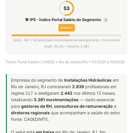
53
🎯 IPS - Índice Portal Salário do Segmento
i
Estável
Saldo: 497 • Rotatividade (intensidade de desligamento / movimento
total): 45,4% • Volume: 5.381
Fonte: Portal Salário / CAGED • Rio de Janeiro/RJ • 07/2025 a 06/2026
Empresas do segmento de
Instalações Hidráulicas
em
Rio de Janeiro, RJ contrataram
2.939
profissionais em
regime CLT e desligaram
2.442
nos últimos 12 meses,
totalizando
5.381 movimentações
— dado essencial
para
gestores de RH
,
consultores de remuneração
e
diretores regionais
que acompanham a saúde do setor.
Fonte: CAGED/MTE.
O setor está
em baixa
em Rio de Janeiro, RJ. No