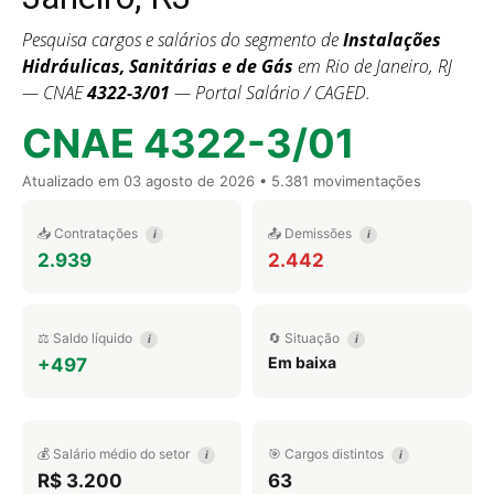
Pesquisa cargos e salários do segmento de
Instalações
Hidráulicas, Sanitárias e de Gás
em Rio de Janeiro, RJ
— CNAE
4322-3/01
— Portal Salário / CAGED.
CNAE 4322-3/01
Atualizado em
03 agosto de 2026
• 5.381 movimentações
📥 Contratações
📤 Demissões
i
i
2.939
2.442
⚖️ Saldo líquido
🔄 Situação
i
i
Em baixa
+497
💰 Salário médio do setor
🎯 Cargos distintos
i
i
R$ 3.200
63