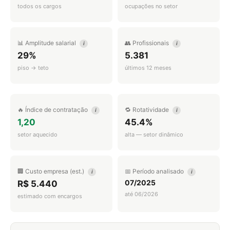
todos os cargos
ocupações no setor
📊 Amplitude salarial
👥 Profissionais
i
i
29%
5.381
piso → teto
últimos 12 meses
🔥 Índice de contratação
🔁 Rotatividade
i
i
1,20
45.4%
setor aquecido
alta — setor dinâmico
🏢 Custo empresa (est.)
📅 Período analisado
i
i
07/2025
R$ 5.440
até 06/2026
estimado com encargos