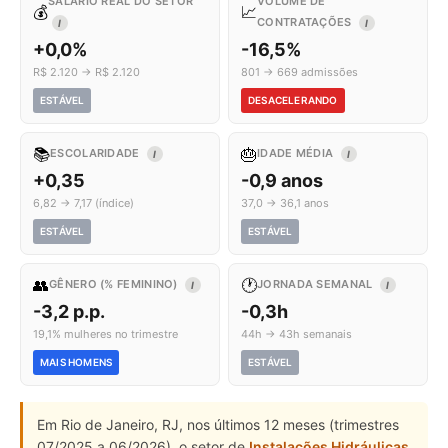
SALÁRIO REAL DO SETOR
VOLUME DE
💰
📈
CONTRATAÇÕES
I
I
+0,0%
-16,5%
R$ 2.120 → R$ 2.120
801 → 669 admissões
ESTÁVEL
DESACELERANDO
📚
🎂
ESCOLARIDADE
IDADE MÉDIA
I
I
+0,35
-0,9 anos
6,82 → 7,17 (índice)
37,0 → 36,1 anos
ESTÁVEL
ESTÁVEL
👥
🕐
GÊNERO (% FEMININO)
JORNADA SEMANAL
I
I
-3,2 p.p.
-0,3h
19,1% mulheres no trimestre
44h → 43h semanais
MAIS HOMENS
ESTÁVEL
Em Rio de Janeiro, RJ, nos últimos 12 meses (trimestres
07/2025 a 06/2026), o setor de
Instalações Hidráulicas