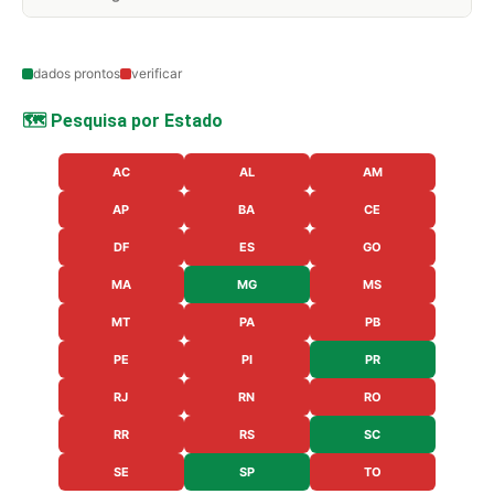
dados prontos
verificar
🗺️ Pesquisa por Estado
AC
AL
AM
AP
BA
CE
DF
ES
GO
MA
MG
MS
MT
PA
PB
PE
PI
PR
RJ
RN
RO
RR
RS
SC
SE
SP
TO