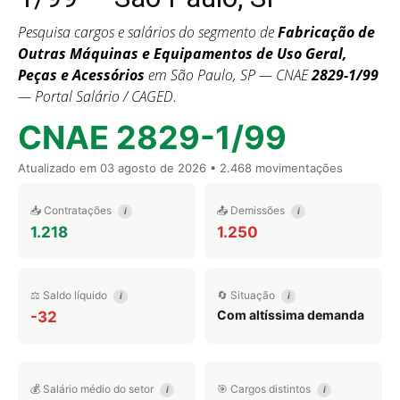
Pesquisa cargos e salários do segmento de
Fabricação de
Outras Máquinas e Equipamentos de Uso Geral,
Peças e Acessórios
em São Paulo, SP — CNAE
2829-1/99
— Portal Salário / CAGED.
CNAE 2829-1/99
Atualizado em
03 agosto de 2026
• 2.468 movimentações
📥 Contratações
📤 Demissões
i
i
1.218
1.250
⚖️ Saldo líquido
🔄 Situação
i
i
Com altíssima demanda
-32
💰 Salário médio do setor
🎯 Cargos distintos
i
i