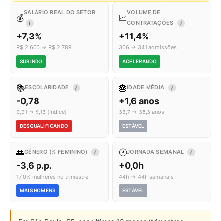
SALÁRIO REAL DO SETOR
VOLUME DE
💰
📈
CONTRATAÇÕES
I
I
+7,3%
+11,4%
R$ 2.600 → R$ 2.789
306 → 341 admissões
SUBINDO
ACELERANDO
📚
🎂
ESCOLARIDADE
IDADE MÉDIA
I
I
-0,78
+1,6 anos
9,91 → 9,13 (índice)
33,7 → 35,3 anos
DESQUALIFICANDO
ESTÁVEL
👥
🕐
GÊNERO (% FEMININO)
JORNADA SEMANAL
I
I
-3,6 p.p.
+0,0h
17,0% mulheres no trimestre
44h → 44h semanais
MAIS HOMENS
ESTÁVEL