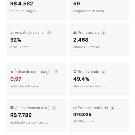
R$ 4.582
59
todos os cargos
ocupações no setor
📊 Amplitude salarial
👥 Profissionais
i
i
92%
2.468
piso → teto
últimos 12 meses
🔥 Índice de contratação
🔁 Rotatividade
i
i
0,97
49.4%
setor em retração
alta — setor dinâmico
🏢 Custo empresa (est.)
📅 Período analisado
i
i
07/2025
R$ 7.789
até 06/2026
estimado com encargos