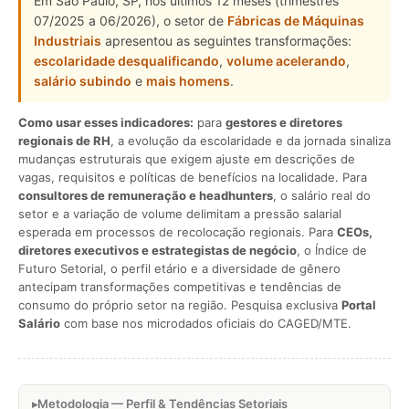
Em São Paulo, SP, nos últimos 12 meses (trimestres
07/2025 a 06/2026), o setor de
Fábricas de Máquinas
Industriais
apresentou as seguintes transformações:
escolaridade desqualificando
,
volume acelerando
,
salário subindo
e
mais homens
.
Como usar esses indicadores:
para
gestores e diretores
regionais de RH
, a evolução da escolaridade e da jornada sinaliza
mudanças estruturais que exigem ajuste em descrições de
vagas, requisitos e políticas de benefícios na localidade. Para
consultores de remuneração e headhunters
, o salário real do
setor e a variação de volume delimitam a pressão salarial
esperada em processos de recolocação regionais. Para
CEOs,
diretores executivos e estrategistas de negócio
, o Índice de
Futuro Setorial, o perfil etário e a diversidade de gênero
antecipam transformações competitivas e tendências de
consumo do próprio setor na região. Pesquisa exclusiva
Portal
Salário
com base nos microdados oficiais do CAGED/MTE.
Metodologia — Perfil & Tendências Setoriais