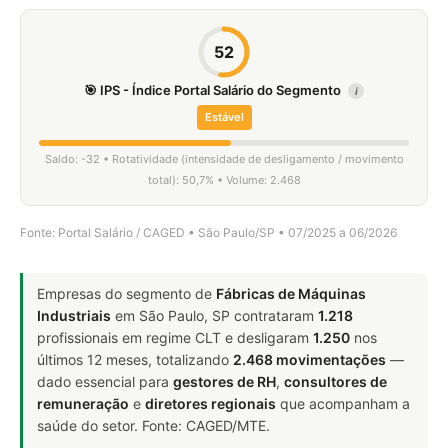
52
🎯 IPS - Índice Portal Salário do Segmento
i
Estável
Saldo: -32 • Rotatividade (intensidade de desligamento / movimento
total): 50,7% • Volume: 2.468
Fonte: Portal Salário / CAGED • São Paulo/SP • 07/2025 a 06/2026
Empresas do segmento de
Fábricas de Máquinas
Industriais
em São Paulo, SP contrataram
1.218
profissionais em regime CLT e desligaram
1.250
nos
últimos 12 meses, totalizando
2.468 movimentações
—
dado essencial para
gestores de RH
,
consultores de
remuneração
e
diretores regionais
que acompanham a
saúde do setor. Fonte: CAGED/MTE.