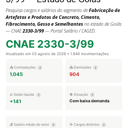
Pesquisa cargos e salários do segmento de
Fabricação de
Artefatos e Produtos de Concreto, Cimento,
Fibrocimento, Gesso e Semelhantes
no estado de Goiás
— CNAE
2330-3/99
— Portal Salário / CAGED.
CNAE 2330-3/99
Atualizado em
03 agosto de 2026
• 1.949 movimentações
📥 Contratações
📤 Demissões
i
i
1.045
904
⚖️ Saldo líquido
🔄 Situação
i
i
Com baixa demanda
+141
💰 Salário médio do setor
🎯 Cargos distintos
i
i