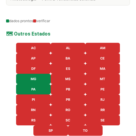
dados prontos
verificar
🗺️ Outros Estados
AC
AL
AM
AP
BA
CE
DF
ES
MA
MG
MS
MT
PA
PB
PE
PI
PR
RJ
RN
RO
RR
RS
SC
SE
SP
TO