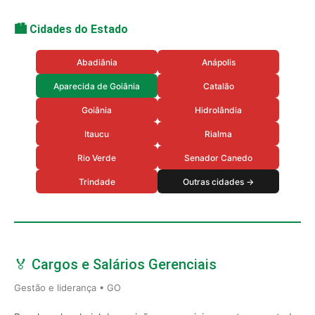
🏙️ Cidades do Estado
Abadiânia
Anápolis
Aparecida de Goiânia
Catalão
Goiânia
Hidrolândia
Itaucu
Rialma
Rio Verde
Senador Canedo
Trindade
Outras cidades →
🏅 Cargos e Salários Gerenciais
Gestão e liderança • GO