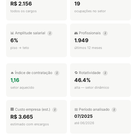
R$ 2.156
19
todos os cargos
ocupações no setor
📊 Amplitude salarial
👥 Profissionais
i
i
6%
1.949
piso → teto
últimos 12 meses
🔥 Índice de contratação
🔁 Rotatividade
i
i
1,16
46.4%
setor aquecido
alta — setor dinâmico
🏢 Custo empresa (est.)
📅 Período analisado
i
i
07/2025
R$ 3.665
até 06/2026
estimado com encargos