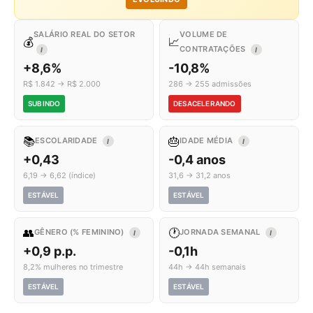
SALÁRIO REAL DO SETOR
VOLUME DE
💰
📈
CONTRATAÇÕES
I
I
+8,6%
-10,8%
R$ 1.842 → R$ 2.000
286 → 255 admissões
SUBINDO
DESACELERANDO
📚
🎂
ESCOLARIDADE
IDADE MÉDIA
I
I
+0,43
-0,4 anos
6,19 → 6,62 (índice)
31,6 → 31,2 anos
ESTÁVEL
ESTÁVEL
👥
🕐
GÊNERO (% FEMININO)
JORNADA SEMANAL
I
I
+0,9 p.p.
-0,1h
8,2% mulheres no trimestre
44h → 44h semanais
ESTÁVEL
ESTÁVEL