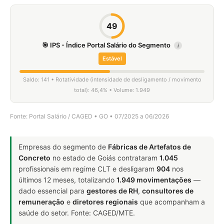
49
🎯 IPS - Índice Portal Salário do Segmento
i
Estável
Saldo: 141 • Rotatividade (intensidade de desligamento / movimento
total): 46,4% • Volume: 1.949
Fonte: Portal Salário / CAGED • GO • 07/2025 a 06/2026
Empresas do segmento de
Fábricas de Artefatos de
Concreto
no estado de Goiás contrataram
1.045
profissionais em regime CLT e desligaram
904
nos
últimos 12 meses, totalizando
1.949 movimentações
—
dado essencial para
gestores de RH
,
consultores de
remuneração
e
diretores regionais
que acompanham a
saúde do setor. Fonte: CAGED/MTE.