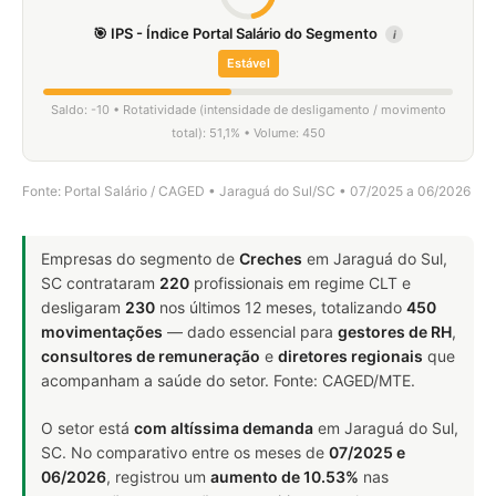
🎯 IPS - Índice Portal Salário do Segmento
i
Estável
Saldo: -10 • Rotatividade (intensidade de desligamento / movimento
total): 51,1% • Volume: 450
Fonte: Portal Salário / CAGED • Jaraguá do Sul/SC • 07/2025 a 06/2026
Empresas do segmento de
Creches
em Jaraguá do Sul,
SC contrataram
220
profissionais em regime CLT e
desligaram
230
nos últimos 12 meses, totalizando
450
movimentações
— dado essencial para
gestores de RH
,
consultores de remuneração
e
diretores regionais
que
acompanham a saúde do setor. Fonte: CAGED/MTE.
O setor está
com altíssima demanda
em Jaraguá do Sul,
SC. No comparativo entre os meses de
07/2025 e
06/2026
, registrou um
aumento de 10.53%
nas