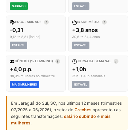
SUBINDO
ESTÁVEL
📚
🎂
ESCOLARIDADE
IDADE MÉDIA
I
I
-0,31
+3,8 anos
9,12 → 8,81 (índice)
30,6 → 34,4 anos
ESTÁVEL
ESTÁVEL
👥
🕐
GÊNERO (% FEMININO)
JORNADA SEMANAL
I
I
+4,0 p.p.
+1,0h
98,3% mulheres no trimestre
39h → 40h semanais
MAIS MULHERES
ESTÁVEL
Em Jaraguá do Sul, SC, nos últimos 12 meses (trimestres
07/2025 a 06/2026), o setor de
Creches
apresentou as
seguintes transformações:
salário subindo
e
mais
mulheres
.