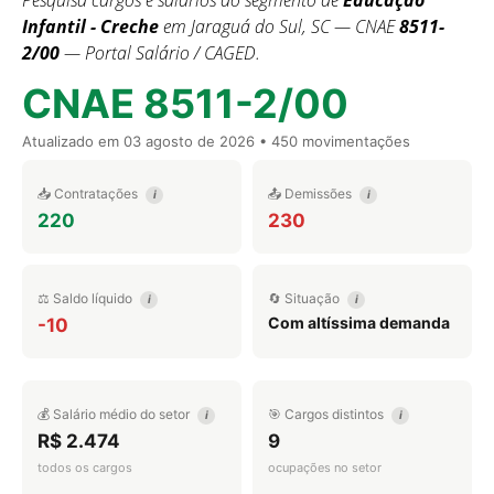
Pesquisa cargos e salários do segmento de
Educação
Infantil - Creche
em Jaraguá do Sul, SC — CNAE
8511-
2/00
— Portal Salário / CAGED.
CNAE 8511-2/00
Atualizado em
03 agosto de 2026
• 450 movimentações
📥 Contratações
📤 Demissões
i
i
220
230
⚖️ Saldo líquido
🔄 Situação
i
i
Com altíssima demanda
-10
💰 Salário médio do setor
🎯 Cargos distintos
i
i
R$ 2.474
9
todos os cargos
ocupações no setor