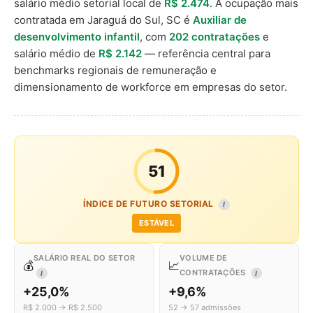
salário médio setorial local de
R$ 2.474
. A ocupação mais
contratada em Jaraguá do Sul, SC é
Auxiliar de
desenvolvimento infantil
, com
202 contratações
e
salário médio de
R$ 2.142
— referência central para
benchmarks regionais de remuneração e
dimensionamento de workforce em empresas do setor.
51
ÍNDICE DE FUTURO SETORIAL
I
ESTÁVEL
SALÁRIO REAL DO SETOR
VOLUME DE
💰
📈
CONTRATAÇÕES
I
I
+25,0%
+9,6%
R$ 2.000 → R$ 2.500
52 → 57 admissões