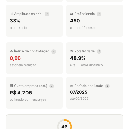
📊 Amplitude salarial
👥 Profissionais
i
i
33%
450
piso → teto
últimos 12 meses
🔥 Índice de contratação
🔁 Rotatividade
i
i
0,96
48.9%
setor em retração
alta — setor dinâmico
🏢 Custo empresa (est.)
📅 Período analisado
i
i
07/2025
R$ 4.206
até 06/2026
estimado com encargos
46