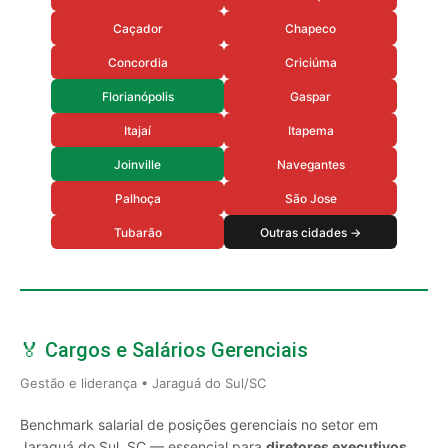
Caçador
Chapeco
Concordia
Criciúma
Florianópolis
Gaspar
Itajaí
Itapema
Joinville
Navegantes
Palhoça
São Jose
Tubarão
Outras cidades →
🏅 Cargos e Salários Gerenciais
Gestão e liderança • Jaraguá do Sul/SC
Benchmark salarial de posições gerenciais no setor em
Jaraguá do Sul, SC — essencial para
diretores executivos,