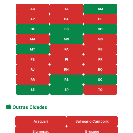
AC
AL
AM
AP
BA
CE
DF
ES
GO
MA
MG
MS
MT
PA
PB
PE
PI
PR
RJ
RN
RO
RR
RS
SC
SE
SP
TO
🏙️ Outras Cidades
Araquari
Balneário Camboriú
Blumenau
Brusque