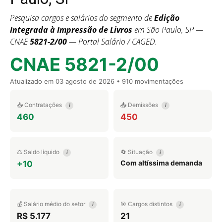
Pesquisa cargos e salários do segmento de
Edição
Integrada à Impressão de Livros
em São Paulo, SP —
CNAE
5821-2/00
— Portal Salário / CAGED.
CNAE 5821-2/00
Atualizado em
03 agosto de 2026
• 910 movimentações
📥 Contratações
📤 Demissões
i
i
460
450
⚖️ Saldo líquido
🔄 Situação
i
i
Com altíssima demanda
+10
💰 Salário médio do setor
🎯 Cargos distintos
i
i
R$ 5.177
21