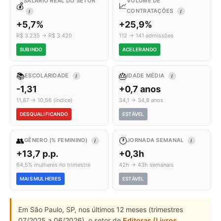
SALÁRIO REAL DO SETOR
VOLUME DE
💰
📈
CONTRATAÇÕES
I
I
+5,7%
+25,9%
R$ 3.235 → R$ 3.420
112 → 141 admissões
SUBINDO
ACELERANDO
📚
🎂
ESCOLARIDADE
IDADE MÉDIA
I
I
-1,31
+0,7 anos
11,87 → 10,56 (índice)
34,1 → 34,8 anos
DESQUALIFICANDO
ESTÁVEL
👥
🕐
GÊNERO (% FEMININO)
JORNADA SEMANAL
I
I
+13,7 p.p.
+0,3h
64,5% mulheres no trimestre
42h → 43h semanais
MAIS MULHERES
ESTÁVEL
Em São Paulo, SP, nos últimos 12 meses (trimestres
07/2025 a 06/2026), o setor de
Editoras (Livros