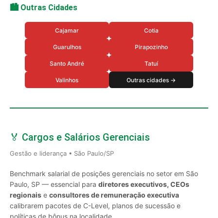
🏙️ Outras Cidades
Cajamar
Cotia
Guarulhos
Pirapozinho
Santo André
Tatuí
Valinhos
Outras cidades →
🏅 Cargos e Salários Gerenciais
Gestão e liderança • São Paulo/SP
Benchmark salarial de posições gerenciais no setor em São
Paulo, SP — essencial para
diretores executivos, CEOs
regionais
e
consultores de remuneração executiva
calibrarem pacotes de C-Level, planos de sucessão e
políticas de bônus na localidade.