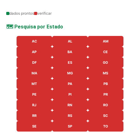
dados prontos
verificar
🗺️ Pesquisa por Estado
AC
AL
AM
AP
BA
CE
DF
ES
GO
MA
MG
MS
MT
PA
PB
PE
PI
PR
RJ
RN
RO
RR
RS
SC
SE
SP
TO