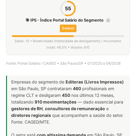
55
🎯 IPS - Índice Portal Salário do Segmento
i
Estável
Saldo: 10 • Rotatividade (intensidade de desligamento / movimento
total): 49,5% • Volume: 910
Fonte: Portal Salário / CAGED • São Paulo/SP • 07/2025 a 06/2026
Empresas do segmento de
Editoras (Livros Impressos)
em São Paulo, SP contrataram
460
profissionais em
regime CLT e desligaram
450
nos últimos 12 meses,
totalizando
910 movimentações
— dado essencial para
gestores de RH
,
consultores de remuneração
e
diretores regionais
que acompanham a saúde do setor.
Fonte: CAGED/MTE.
O setor está
com altíssima demanda
em São Paulo, SP.