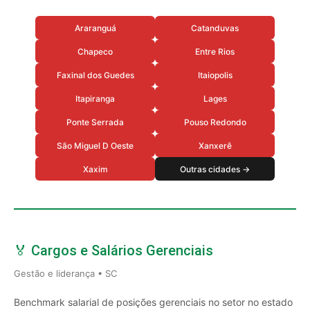
Araranguá
Catanduvas
Chapeco
Entre Rios
Faxinal dos Guedes
Itaiopolis
Itapiranga
Lages
Ponte Serrada
Pouso Redondo
São Miguel D Oeste
Xanxerê
Xaxim
Outras cidades →
🏅 Cargos e Salários Gerenciais
Gestão e liderança • SC
Benchmark salarial de posições gerenciais no setor no estado