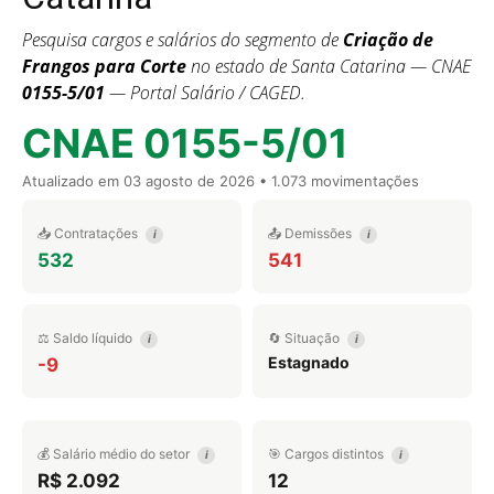
Pesquisa cargos e salários do segmento de
Criação de
Frangos para Corte
no estado de Santa Catarina — CNAE
0155-5/01
— Portal Salário / CAGED.
CNAE 0155-5/01
Atualizado em
03 agosto de 2026
• 1.073 movimentações
📥 Contratações
📤 Demissões
i
i
532
541
⚖️ Saldo líquido
🔄 Situação
i
i
Estagnado
-9
💰 Salário médio do setor
🎯 Cargos distintos
i
i
R$ 2.092
12