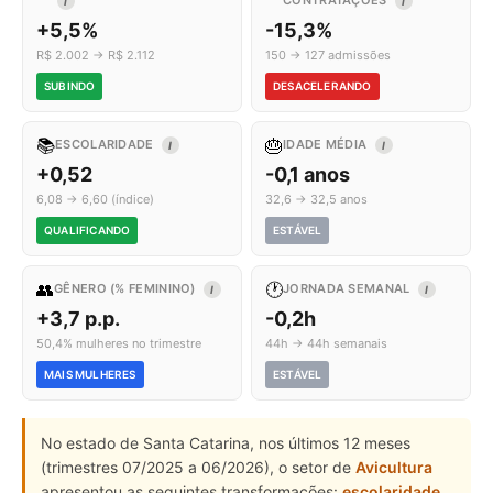
CONTRATAÇÕES
I
I
+5,5%
-15,3%
R$ 2.002 → R$ 2.112
150 → 127 admissões
SUBINDO
DESACELERANDO
📚
🎂
ESCOLARIDADE
IDADE MÉDIA
I
I
+0,52
-0,1 anos
6,08 → 6,60 (índice)
32,6 → 32,5 anos
QUALIFICANDO
ESTÁVEL
👥
🕐
GÊNERO (% FEMININO)
JORNADA SEMANAL
I
I
+3,7 p.p.
-0,2h
50,4% mulheres no trimestre
44h → 44h semanais
MAIS MULHERES
ESTÁVEL
No estado de Santa Catarina, nos últimos 12 meses
(trimestres 07/2025 a 06/2026), o setor de
Avicultura
apresentou as seguintes transformações:
escolaridade