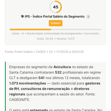
45
🎯 IPS - Índice Portal Salário do Segmento
i
Estável
Saldo: -9 • Rotatividade (intensidade de desligamento / movimento
total): 50,4% • Volume: 1.073
Fonte: Portal Salário / CAGED • SC • 07/2025 a 06/2026
Empresas do segmento de
Avicultura
no estado de
Santa Catarina contrataram
532
profissionais em regime
CLT e desligaram
541
nos últimos 12 meses, totalizando
1.073 movimentações
— dado essencial para
gestores
de RH
,
consultores de remuneração
e
diretores
regionais
que acompanham a saúde do setor. Fonte:
CAGED/MTE.
O setor está
estagnado
no estado de Santa Catarina. No