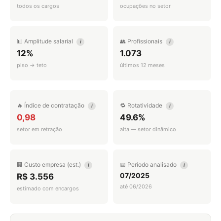
todos os cargos
ocupações no setor
📊 Amplitude salarial
👥 Profissionais
i
i
12%
1.073
piso → teto
últimos 12 meses
🔥 Índice de contratação
🔁 Rotatividade
i
i
0,98
49.6%
setor em retração
alta — setor dinâmico
🏢 Custo empresa (est.)
📅 Período analisado
i
i
07/2025
R$ 3.556
até 06/2026
estimado com encargos