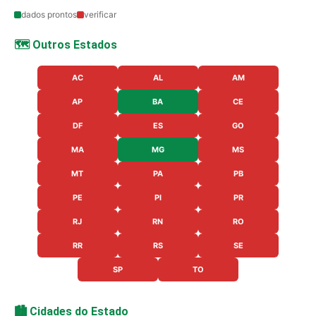
dados prontos
verificar
🗺️ Outros Estados
AC
AL
AM
AP
BA
CE
DF
ES
GO
MA
MG
MS
MT
PA
PB
PE
PI
PR
RJ
RN
RO
RR
RS
SE
SP
TO
🏙️ Cidades do Estado