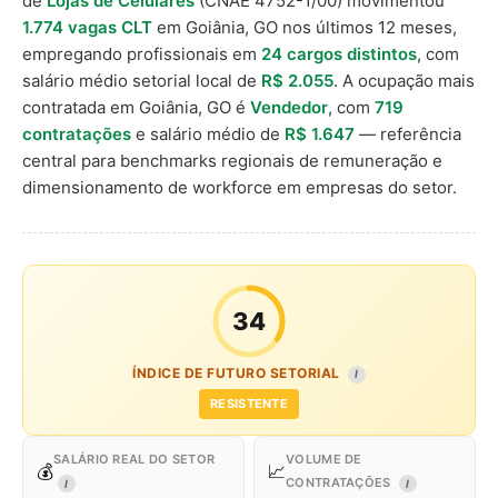
de
Lojas de Celulares
(CNAE 4752-1/00) movimentou
1.774 vagas CLT
em Goiânia, GO nos últimos 12 meses,
empregando profissionais em
24 cargos distintos
, com
salário médio setorial local de
R$ 2.055
. A ocupação mais
contratada em Goiânia, GO é
Vendedor
, com
719
contratações
e salário médio de
R$ 1.647
— referência
central para benchmarks regionais de remuneração e
dimensionamento de workforce em empresas do setor.
34
ÍNDICE DE FUTURO SETORIAL
I
RESISTENTE
SALÁRIO REAL DO SETOR
VOLUME DE
💰
📈
CONTRATAÇÕES
I
I