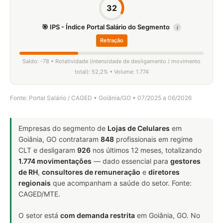
32
🎯 IPS - Índice Portal Salário do Segmento
i
Retração
Saldo: -78 • Rotatividade (intensidade de desligamento / movimento
total): 52,2% • Volume: 1.774
Fonte: Portal Salário / CAGED • Goiânia/GO • 07/2025 a 06/2026
Empresas do segmento de
Lojas de Celulares
em
Goiânia, GO contrataram
848
profissionais em regime
CLT e desligaram
926
nos últimos 12 meses, totalizando
1.774 movimentações
— dado essencial para
gestores
de RH
,
consultores de remuneração
e
diretores
regionais
que acompanham a saúde do setor. Fonte:
CAGED/MTE.
O setor está
com demanda restrita
em Goiânia, GO. No