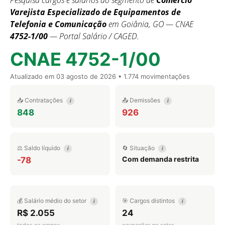
Pesquisa cargos e salários do segmento de
Comércio
Varejista Especializado de Equipamentos de
Telefonia e Comunicação
em Goiânia, GO — CNAE
4752-1/00
— Portal Salário / CAGED.
CNAE 4752-1/00
Atualizado em
03 agosto de 2026
• 1.774 movimentações
📥 Contratações
📤 Demissões
i
i
848
926
⚖️ Saldo líquido
🔄 Situação
i
i
Com demanda restrita
-78
💰 Salário médio do setor
🎯 Cargos distintos
i
i
R$ 2.055
24