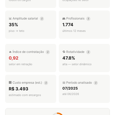
todos os cargos
ocupações no setor
📊 Amplitude salarial
👥 Profissionais
i
i
35%
1.774
piso → teto
últimos 12 meses
🔥 Índice de contratação
🔁 Rotatividade
i
i
0,92
47.8%
setor em retração
alta — setor dinâmico
🏢 Custo empresa (est.)
📅 Período analisado
i
i
07/2025
R$ 3.493
até 06/2026
estimado com encargos