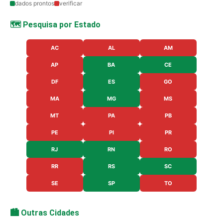
dados prontos
verificar
🗺️ Pesquisa por Estado
AC
AL
AM
AP
BA
CE
DF
ES
GO
MA
MG
MS
MT
PA
PB
PE
PI
PR
RJ
RN
RO
RR
RS
SC
SE
SP
TO
🏙️ Outras Cidades