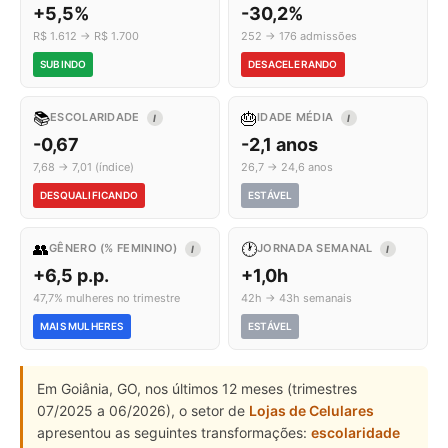
+5,5%
-30,2%
R$ 1.612 → R$ 1.700
252 → 176 admissões
SUBINDO
DESACELERANDO
📚
🎂
ESCOLARIDADE
IDADE MÉDIA
I
I
-0,67
-2,1 anos
7,68 → 7,01 (índice)
26,7 → 24,6 anos
DESQUALIFICANDO
ESTÁVEL
👥
🕐
GÊNERO (% FEMININO)
JORNADA SEMANAL
I
I
+6,5 p.p.
+1,0h
47,7% mulheres no trimestre
42h → 43h semanais
MAIS MULHERES
ESTÁVEL
Em Goiânia, GO, nos últimos 12 meses (trimestres
07/2025 a 06/2026), o setor de
Lojas de Celulares
apresentou as seguintes transformações:
escolaridade