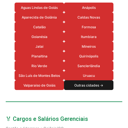
Aguas Lindas de Goiás
Anápolis
Aparecida de Goiânia
Caldas Novas
Catalão
Formosa
Goianésia
Itumbiara
Jatai
Mineiros
Planaltina
Quirinópolis
Rio Verde
Sanclerlândia
São Luís de Montes Belos
Uruacu
Valparaiso de Goiás
Outras cidades →
🏅 Cargos e Salários Gerenciais