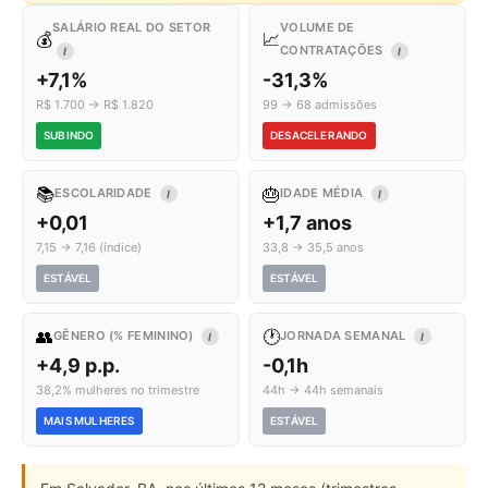
SALÁRIO REAL DO SETOR
VOLUME DE
💰
📈
CONTRATAÇÕES
I
I
+7,1%
-31,3%
R$ 1.700 → R$ 1.820
99 → 68 admissões
SUBINDO
DESACELERANDO
📚
🎂
ESCOLARIDADE
IDADE MÉDIA
I
I
+0,01
+1,7 anos
7,15 → 7,16 (índice)
33,8 → 35,5 anos
ESTÁVEL
ESTÁVEL
👥
🕐
GÊNERO (% FEMININO)
JORNADA SEMANAL
I
I
+4,9 p.p.
-0,1h
38,2% mulheres no trimestre
44h → 44h semanais
MAIS MULHERES
ESTÁVEL