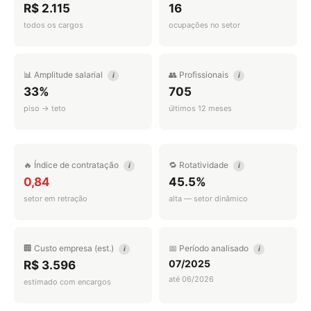
R$ 2.115
16
todos os cargos
ocupações no setor
📊 Amplitude salarial
👥 Profissionais
i
i
33%
705
piso → teto
últimos 12 meses
🔥 Índice de contratação
🔁 Rotatividade
i
i
0,84
45.5%
setor em retração
alta — setor dinâmico
🏢 Custo empresa (est.)
📅 Período analisado
i
i
07/2025
R$ 3.596
até 06/2026
estimado com encargos