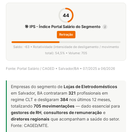
44
🎯 IPS - Índice Portal Salário do Segmento
i
Retração
Saldo: -63 • Rotatividade (intensidade de desligamento / movimento
total): 54,5% • Volume: 705
Fonte: Portal Salário / CAGED • Salvador/BA • 07/2025 a 06/2026
Empresas do segmento de
Lojas de Eletrodomésticos
em Salvador, BA contrataram
321
profissionais em
regime CLT e desligaram
384
nos últimos 12 meses,
totalizando
705 movimentações
— dado essencial para
gestores de RH
,
consultores de remuneração
e
diretores regionais
que acompanham a saúde do setor.
Fonte: CAGED/MTE.