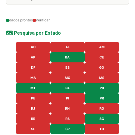
dados prontos
verificar
🗺️ Pesquisa por Estado
AC
AL
AM
AP
BA
CE
DF
ES
GO
MA
MG
MS
MT
PA
PB
PE
PI
PR
RJ
RN
RO
RR
RS
SC
SE
SP
TO