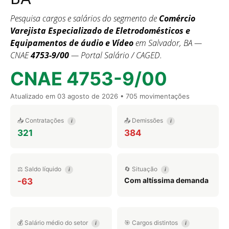
Pesquisa cargos e salários do segmento de
Comércio
Varejista Especializado de Eletrodomésticos e
Equipamentos de áudio e Vídeo
em Salvador, BA —
CNAE
4753-9/00
— Portal Salário / CAGED.
CNAE 4753-9/00
Atualizado em
03 agosto de 2026
• 705 movimentações
📥 Contratações
📤 Demissões
i
i
321
384
⚖️ Saldo líquido
🔄 Situação
i
i
Com altíssima demanda
-63
💰 Salário médio do setor
🎯 Cargos distintos
i
i