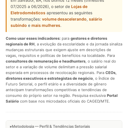
Em Salvador, BA, nos últimos 12 meses (trimestres
07/2025 a 06/2026), o setor de
Lojas de
Eletrodomésticos
apresentou as seguintes
transformações:
volume desacelerando
,
salário
subindo
e
mais mulheres
.
Como usar esses indicadores:
para
gestores e diretores
regionais de RH
, a evolução da escolaridade e da jornada sinaliza
mudanças estruturais que exigem ajuste em descrições de
vagas, requisitos e políticas de benefícios na localidade. Para
consultores de remuneração e headhunters
, o salário real do
setor e a variação de volume delimitam a pressão salarial
esperada em processos de recolocação regionais. Para
CEOs,
diretores executivos e estrategistas de negócio
, o Índice de
Futuro Setorial, o perfil etário e a diversidade de gênero
antecipam transformações competitivas e tendências de
consumo do próprio setor na região. Pesquisa exclusiva
Portal
Salário
com base nos microdados oficiais do CAGED/MTE.
Metodologia — Perfil & Tendências Setoriais