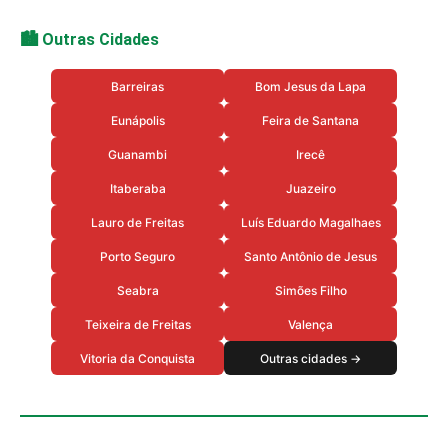
🏙️ Outras Cidades
Barreiras
Bom Jesus da Lapa
Eunápolis
Feira de Santana
Guanambi
Irecê
Itaberaba
Juazeiro
Lauro de Freitas
Luís Eduardo Magalhaes
Porto Seguro
Santo Antônio de Jesus
Seabra
Simões Filho
Teixeira de Freitas
Valença
Vitoria da Conquista
Outras cidades →