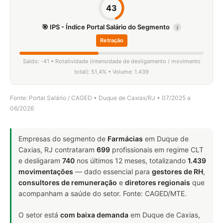
43
🎯 IPS - Índice Portal Salário do Segmento
i
Retração
Saldo: -41 • Rotatividade (intensidade de desligamento / movimento
total): 51,4% • Volume: 1.439
Fonte: Portal Salário / CAGED • Duque de Caxias/RJ • 07/2025 a
06/2026
Empresas do segmento de
Farmácias
em Duque de
Caxias, RJ contrataram
699
profissionais em regime CLT
e desligaram
740
nos últimos 12 meses, totalizando
1.439
movimentações
— dado essencial para
gestores de RH
,
consultores de remuneração
e
diretores regionais
que
acompanham a saúde do setor. Fonte: CAGED/MTE.
O setor está
com baixa demanda
em Duque de Caxias,