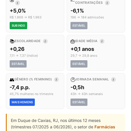
CONTRATAÇÕES
I
I
+5,0%
-6,1%
R$ 1.869 → R$ 1.963
196 → 184 admissões
SUBINDO
ESTÁVEL
📚
🎂
ESCOLARIDADE
IDADE MÉDIA
I
I
+0,26
+0,1 anos
7,11 → 7,37 (índice)
29,7 → 29,8 anos
ESTÁVEL
ESTÁVEL
👥
🕐
GÊNERO (% FEMININO)
JORNADA SEMANAL
I
I
-7,4 p.p.
-0,5h
45,7% mulheres no trimestre
43h → 43h semanais
MAIS HOMENS
ESTÁVEL
Em Duque de Caxias, RJ, nos últimos 12 meses
(trimestres 07/2025 a 06/2026), o setor de
Farmácias