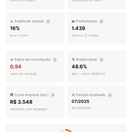
todos os cargos
ocupações no setor
📊 Amplitude salarial
👥 Profissionais
i
i
16%
1.439
piso → teto
últimos 12 meses
🔥 Índice de contratação
🔁 Rotatividade
i
i
0,94
48.6%
setor em retração
alta — setor dinâmico
🏢 Custo empresa (est.)
📅 Período analisado
i
i
07/2025
R$ 3.548
até 06/2026
estimado com encargos