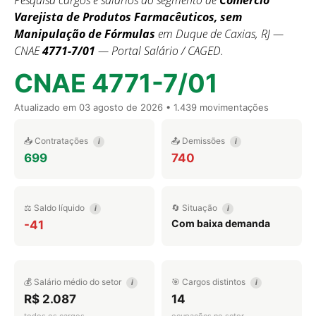
Pesquisa cargos e salários do segmento de
Comércio
Varejista de Produtos Farmacêuticos, sem
Manipulação de Fórmulas
em Duque de Caxias, RJ —
CNAE
4771-7/01
— Portal Salário / CAGED.
CNAE 4771-7/01
Atualizado em
03 agosto de 2026
• 1.439 movimentações
📥 Contratações
📤 Demissões
i
i
699
740
⚖️ Saldo líquido
🔄 Situação
i
i
Com baixa demanda
-41
💰 Salário médio do setor
🎯 Cargos distintos
i
i
R$ 2.087
14