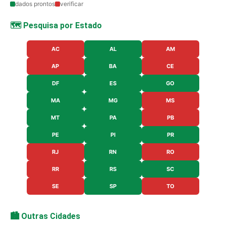
dados prontos
verificar
🗺️ Pesquisa por Estado
AC
AL
AM
AP
BA
CE
DF
ES
GO
MA
MG
MS
MT
PA
PB
PE
PI
PR
RJ
RN
RO
RR
RS
SC
SE
SP
TO
🏙️ Outras Cidades