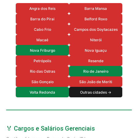
Angra dos Reis
Barra Mansa
Barra do Pirai
Belford Roxo
Cabo Frio
Campos dos Goytacazes
Macaé
Niterói
Nova Friburgo
Nova Iguaçu
Petrópolis
Resende
Rio das Ostras
Rio de Janeiro
São Gonçalo
São João de Meriti
Volta Redonda
Outras cidades →
🏅 Cargos e Salários Gerenciais