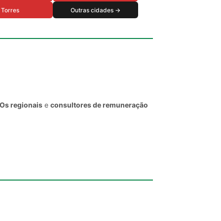
Torres
Outras cidades →
EOs regionais
e
consultores de remuneração