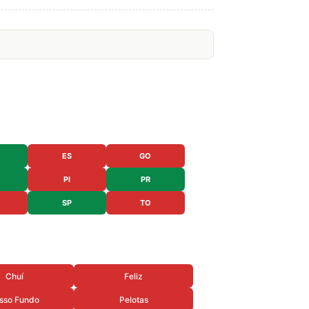
ES
GO
PI
PR
SP
TO
Chuí
Feliz
sso Fundo
Pelotas