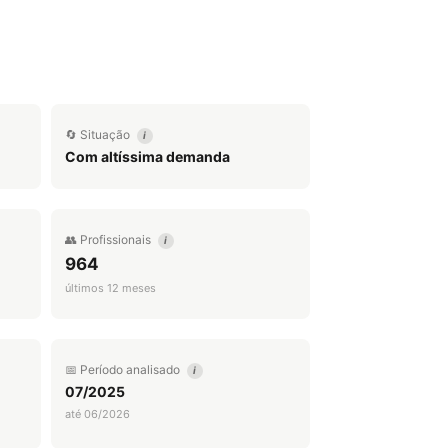
🔄 Situação
i
Com altíssima demanda
👥 Profissionais
i
964
últimos 12 meses
📅 Período analisado
i
07/2025
até 06/2026