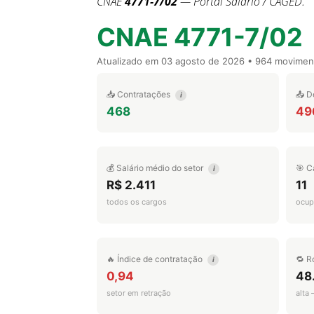
CNAE
4771-7/02
— Portal Salário / CAGED.
CNAE 4771-7/02
Atualizado em
03 agosto de 2026
• 964 movimen
📥 Contratações
📤 D
i
468
49
💰 Salário médio do setor
🎯 C
i
R$ 2.411
11
todos os cargos
ocup
🔥 Índice de contratação
🔁 R
i
0,94
48
setor em retração
alta