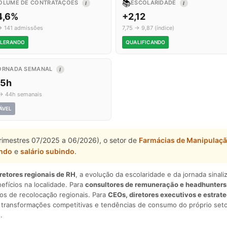
📚
OLUME DE CONTRATAÇÕES
ESCOLARIDADE
I
I
4,6%
+2,12
→ 141 admissões
7,75 → 9,87 (índice)
LERANDO
QUALIFICANDO
ORNADA SEMANAL
I
,5h
→ 44h semanais
ÁVEL
trimestres 07/2025 a 06/2026), o setor de
Farmácias de Manipulaç
ando
e
salário subindo
.
iretores regionais de RH
, a evolução da escolaridade e da jornada sina
nefícios na localidade. Para
consultores de remuneração e headhunters
os de recolocação regionais. Para
CEOs, diretores executivos e estrat
am transformações competitivas e tendências de consumo do próprio seto
.