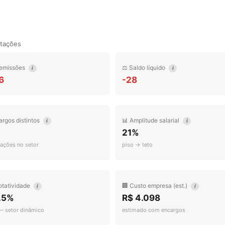
tações
emissões
⚖️ Saldo líquido
i
i
6
-28
argos distintos
📊 Amplitude salarial
i
i
21%
ações no setor
piso → teto
otatividade
🏢 Custo empresa (est.)
i
i
.5%
R$ 4.098
 — setor dinâmico
estimado com encargos