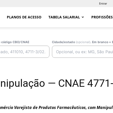
Entrar
PLANOS DE ACESSO
TABELA SALARIAL
PROFISSÕES
ou código CBO/CNAE
Cidade/estado
(opcional)
. Em branco = 
nipulação — CNAE 4771-
mércio Varejista de Produtos Farmacêuticos, com Manipu