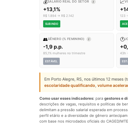
💰
📈
SALÁRIO REAL DO SETOR
V
I
+13,1%
+1
R$ 1.894 → R$ 2.142
123 
SUBINDO
ACE
👥
🕐
GÊNERO (% FEMININO)
J
I
-1,9 p.p.
+0
85,1% mulheres no trimestre
43h 
ESTÁVEL
EST
Em Porto Alegre, RS, nos últimos 12 meses (
escolaridade qualificando
,
volume aceler
Como usar esses indicadores:
para
gestores e d
descrições de vagas, requisitos e políticas de be
delimitam a pressão salarial esperada em process
perfil etário e a diversidade de gênero antecip
com base nos microdados oficiais do CAGED/MTE