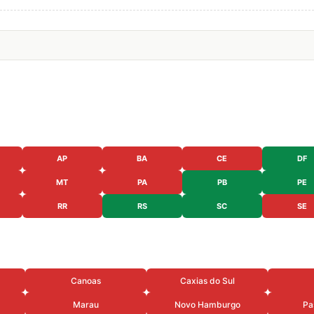
AP
BA
CE
DF
MT
PA
PB
PE
RR
RS
SC
SE
Canoas
Caxias do Sul
Marau
Novo Hamburgo
Pa