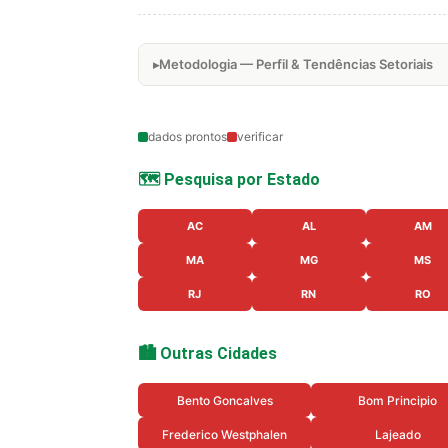
Metodologia — Perfil & Tendências Setoriais
dados prontos
verificar
🗺️ Pesquisa por Estado
AC
AL
AM
MA
MG
MS
RJ
RN
RO
🏙️ Outras Cidades
Bento Goncalves
Bom Principio
Frederico Westphalen
Lajeado