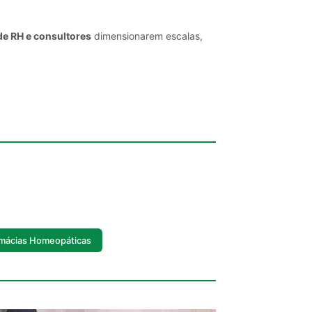
de RH e consultores
dimensionarem escalas,
mácias Homeopáticas