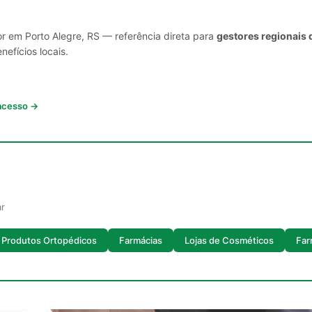
or em Porto Alegre, RS — referência direta para
gestores regionais 
nefícios locais.
 acesso →
ar
e Produtos Ortopédicos
Farmácias
Lojas de Cosméticos
Far