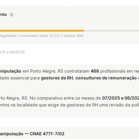
mento
i
esligamento / movimento total): 51,5% • Volume: 964
2025 a 06/2026
anipulação
em Porto Alegre, RS contrataram
468
profissionais em r
ado essencial para
gestores de RH
,
consultores de remuneração
to Alegre, RS. No comparativo entre os meses de
07/2025 e 06/20
ntos na localidade que exige de gestores de RH uma revisão da polí
Manipulação — CNAE 4771-7/02