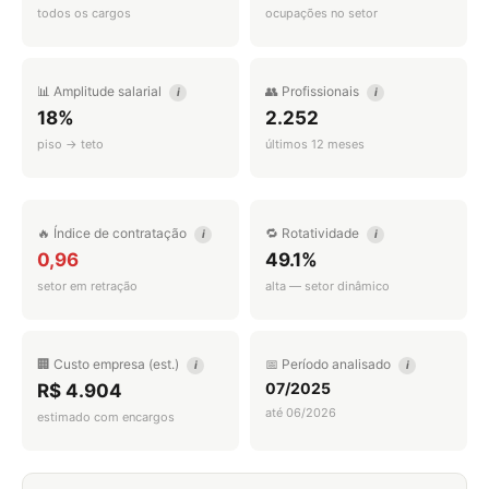
todos os cargos
ocupações no setor
📊 Amplitude salarial
👥 Profissionais
i
i
18%
2.252
piso → teto
últimos 12 meses
🔥 Índice de contratação
🔁 Rotatividade
i
i
0,96
49.1%
setor em retração
alta — setor dinâmico
🏢 Custo empresa (est.)
📅 Período analisado
i
i
07/2025
R$ 4.904
até 06/2026
estimado com encargos