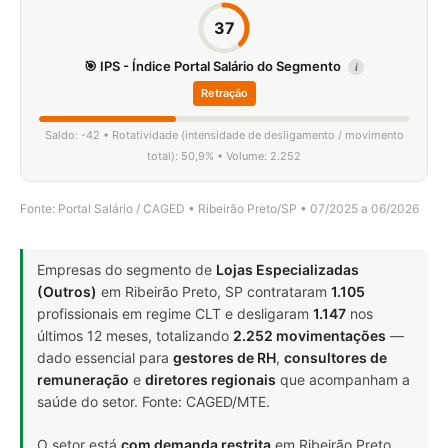
37
🎯 IPS - Índice Portal Salário do Segmento
i
Retração
Saldo: -42 • Rotatividade (intensidade de desligamento / movimento
total): 50,9% • Volume: 2.252
Fonte: Portal Salário / CAGED • Ribeirão Preto/SP • 07/2025 a 06/2026
Empresas do segmento de
Lojas Especializadas
(Outros)
em Ribeirão Preto, SP contrataram
1.105
profissionais em regime CLT e desligaram
1.147
nos
últimos 12 meses, totalizando
2.252 movimentações
—
dado essencial para
gestores de RH
,
consultores de
remuneração
e
diretores regionais
que acompanham a
saúde do setor. Fonte: CAGED/MTE.
O setor está
com demanda restrita
em Ribeirão Preto,