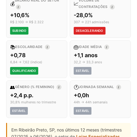
SALÁRIO REAL DO SETOR
VOLUME DE
💰
📈
CONTRATAÇÕES
I
I
+10,6%
-28,0%
R$ 2.100 → R$ 2.322
307 → 221 admissões
SUBINDO
DESACELERANDO
📚
🎂
ESCOLARIDADE
IDADE MÉDIA
I
I
+0,78
+1,1 anos
6,84 → 7,62 (índice)
32,2 → 33,3 anos
QUALIFICANDO
ESTÁVEL
👥
🕐
GÊNERO (% FEMININO)
JORNADA SEMANAL
I
I
+2,4 p.p.
+0,0h
30,8% mulheres no trimestre
44h → 44h semanais
ESTÁVEL
ESTÁVEL
Em Ribeirão Preto, SP, nos últimos 12 meses (trimestres
07/2025 a 06/2026), o setor de
Lojas Especializadas