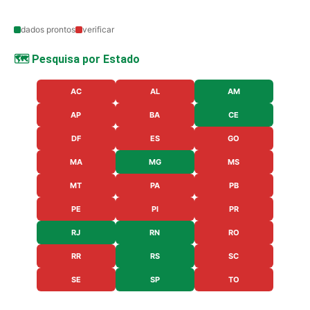
dados prontos
verificar
🗺️ Pesquisa por Estado
AC
AL
AM
AP
BA
CE
DF
ES
GO
MA
MG
MS
MT
PA
PB
PE
PI
PR
RJ
RN
RO
RR
RS
SC
SE
SP
TO