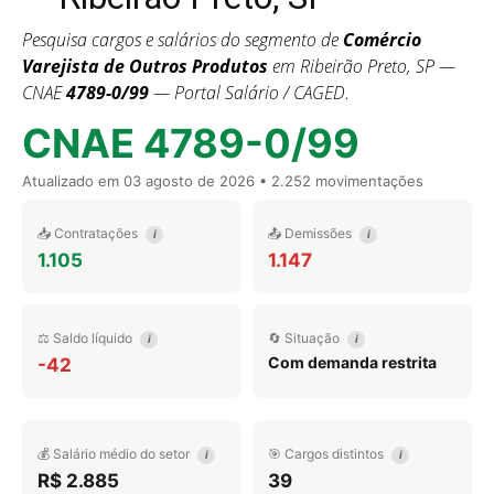
Pesquisa cargos e salários do segmento de
Comércio
Varejista de Outros Produtos
em Ribeirão Preto, SP —
CNAE
4789-0/99
— Portal Salário / CAGED.
CNAE 4789-0/99
Atualizado em
03 agosto de 2026
• 2.252 movimentações
📥 Contratações
📤 Demissões
i
i
1.105
1.147
⚖️ Saldo líquido
🔄 Situação
i
i
Com demanda restrita
-42
💰 Salário médio do setor
🎯 Cargos distintos
i
i
R$ 2.885
39