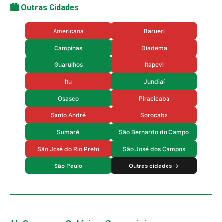
🏙️ Outras Cidades
Americana
Barueri
Campinas
Diadema
Guarulhos
Itapevi
Itu
Jundiaí
Osasco
Piracicaba
Santo André
Sorocaba
Sumaré
São Bernardo do Campo
São José do Rio Preto
São José dos Campos
São Paulo
Outras cidades →