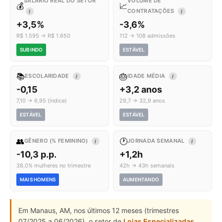
SALÁRIO REAL DO SETOR
VOLUME DE
💰
📈
CONTRATAÇÕES
I
I
+3,5%
-3,6%
R$ 1.595 → R$ 1.650
112 → 108 admissões
SUBINDO
ESTÁVEL
📚
🎂
ESCOLARIDADE
IDADE MÉDIA
I
I
-0,15
+3,2 anos
7,10 → 6,95 (índice)
29,7 → 32,9 anos
ESTÁVEL
ESTÁVEL
👥
🕐
GÊNERO (% FEMININO)
JORNADA SEMANAL
I
I
-10,3 p.p.
+1,2h
38,0% mulheres no trimestre
42h → 43h semanais
MAIS HOMENS
AUMENTANDO
Em Manaus, AM, nos últimos 12 meses (trimestres
07/2025 a 06/2026), o setor de
Lojas Especializadas