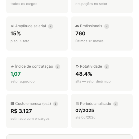
todos os cargos
ocupações no setor
📊 Amplitude salarial
👥 Profissionais
i
i
15%
760
piso → teto
últimos 12 meses
🔥 Índice de contratação
🔁 Rotatividade
i
i
1,07
48.4%
setor aquecido
alta — setor dinâmico
🏢 Custo empresa (est.)
📅 Período analisado
i
i
07/2025
R$ 3.127
até 06/2026
estimado com encargos