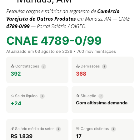
Pesquisa cargos e salários do segmento de
Comércio
Varejista de Outros Produtos
em Manaus, AM — CNAE
4789-0/99
— Portal Salário / CAGED.
CNAE 4789-0/99
Atualizado em
03 agosto de 2026
• 760 movimentações
📥 Contratações
📤 Demissões
i
i
392
368
⚖️ Saldo líquido
🔄 Situação
i
i
Com altíssima demanda
+24
💰 Salário médio do setor
🎯 Cargos distintos
i
i
R$ 1.839
17