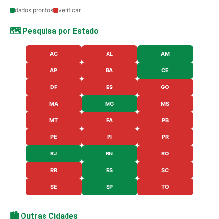
dados prontos
verificar
🗺️ Pesquisa por Estado
AC
AL
AM
AP
BA
CE
DF
ES
GO
MA
MG
MS
MT
PA
PB
PE
PI
PR
RJ
RN
RO
RR
RS
SC
SE
SP
TO
🏙️ Outras Cidades