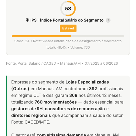
53
🎯 IPS - Índice Portal Salário do Segmento
i
Estável
Saldo: 24 • Rotatividade (intensidade de desligamento / movimento
total): 48,4% • Volume: 760
Fonte: Portal Salário / CAGED • Manaus/AM • 07/2025 a 06/2026
Empresas do segmento de
Lojas Especializadas
(Outros)
em Manaus, AM contrataram
392
profissionais
em regime CLT e desligaram
368
nos últimos 12 meses,
totalizando
760 movimentações
— dado essencial para
gestores de RH
,
consultores de remuneração
e
diretores regionais
que acompanham a saúde do setor.
Fonte: CAGED/MTE.
O setor está
com altíssima demanda
em Manaus, AM.