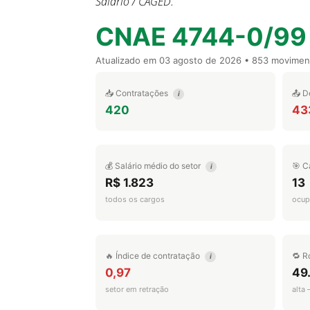
Salário / CAGED.
CNAE 4744-0/99
Atualizado em
03 agosto de 2026
• 853 movimen
📥 Contratações
📤 D
i
420
43
💰 Salário médio do setor
🎯 C
i
R$ 1.823
13
todos os cargos
ocup
🔥 Índice de contratação
🔁 R
i
0,97
49
setor em retração
alta