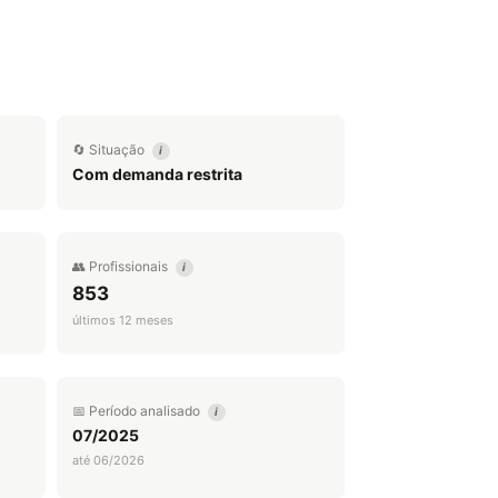
🔄 Situação
i
Com demanda restrita
👥 Profissionais
i
853
últimos 12 meses
📅 Período analisado
i
07/2025
até 06/2026