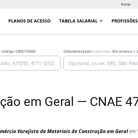
Entrar
PLANOS DE ACESSO
TABELA SALARIAL
PROFISSÕES
ou código CBO/CNAE
Cidade/estado
(opcional)
. Em branco = 
ução em Geral — CNAE 47
mércio Varejista de Materiais de Construção em Geral
em V