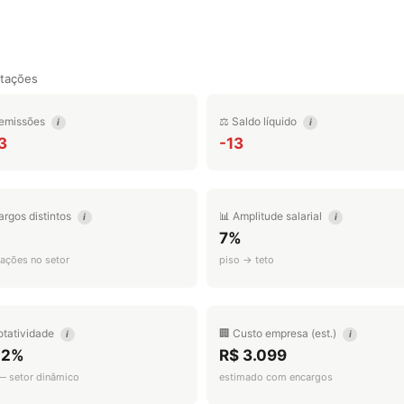
tações
emissões
⚖️ Saldo líquido
i
i
3
-13
argos distintos
📊 Amplitude salarial
i
i
7%
ações no setor
piso → teto
otatividade
🏢 Custo empresa (est.)
i
i
.2%
R$ 3.099
 — setor dinâmico
estimado com encargos