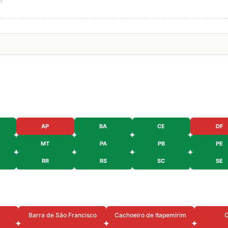
AP
BA
CE
DF
MT
PA
PB
PE
RR
RS
SC
SE
Barra de São Francisco
Cachoeiro de Itapemirim
C