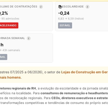
📚
OLUME DE CONTRATAÇÕES
ESCOLARIDADE
I
I
0,2%
-0,24
→ 95 admissões
6,83 → 6,59 (índice)
ACELERANDO
ESTÁVEL
ORNADA SEMANAL
I
1h
→ 43h semanais
ÁVEL
imestres 07/2025 a 06/2026), o setor de
Lojas de Construção em Ger
mais homens
.
iretores regionais de RH
, a evolução da escolaridade e da jornada sina
nefícios na localidade. Para
consultores de remuneração e headhunters
os de recolocação regionais. Para
CEOs, diretores executivos e estrat
am transformações competitivas e tendências de consumo do próprio seto
.