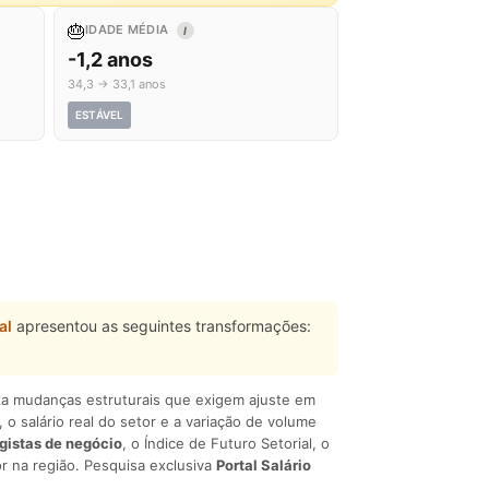
🎂
IDADE MÉDIA
I
-1,2 anos
34,3 → 33,1 anos
ESTÁVEL
al
apresentou as seguintes transformações:
liza mudanças estruturais que exigem ajuste em
, o salário real do setor e a variação de volume
egistas de negócio
, o Índice de Futuro Setorial, o
r na região. Pesquisa exclusiva
Portal Salário