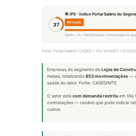
🎯 IPS - Índice Portal Salário do Seg
Retração
37
Saldo: -13 • Rotatividade (intensidade de d
Fonte: Portal Salário / CAGED • Vila Velha/ES • 07/20
Empresas do segmento de
Lojas de Constr
meses, totalizando
853 movimentações
— d
saúde do setor. Fonte: CAGED/MTE.
O setor está
com demanda restrita
em Vila 
contratações — cenário que pode indicar ret
custos.