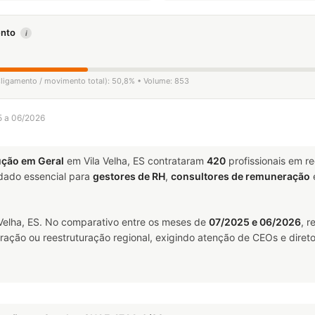
mento
i
esligamento / movimento total): 50,8% • Volume: 853
25 a 06/2026
ução em Geral
em Vila Velha, ES contrataram
420
profissionais em r
ado essencial para
gestores de RH
,
consultores de remuneração
Velha, ES. No comparativo entre os meses de
07/2025 e 06/2026
, 
ração ou reestruturação regional, exigindo atenção de CEOs e direto