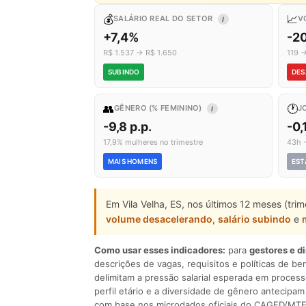
💰
📈
SALÁRIO REAL DO SETOR
V
I
+7,4%
-2
R$ 1.537 → R$ 1.650
119 
SUBINDO
DES
👥
🕐
GÊNERO (% FEMININO)
J
I
-9,8 p.p.
-0,
17,9% mulheres no trimestre
43h 
MAIS HOMENS
EST
Em Vila Velha, ES, nos últimos 12 meses (tr
volume desacelerando
,
salário subindo
e
Como usar esses indicadores:
para
gestores e d
descrições de vagas, requisitos e políticas de be
delimitam a pressão salarial esperada em process
perfil etário e a diversidade de gênero antecip
com base nos microdados oficiais do CAGED/MTE