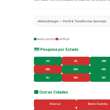
Metodologia — Perfil & Tendências Setoriais
dados prontos
verificar
🗺️ Pesquisa por Estado
AC
AL
AM
MA
MG
MS
RJ
RN
RO
🏙️ Outras Cidades
Aracruz
Baixo Guandu