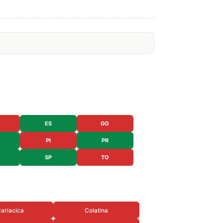
ES
GO
PI
PR
SP
TO
ariacica
Colatina