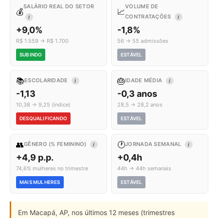
SALÁRIO REAL DO SETOR
VOLUME DE
💰
📈
CONTRATAÇÕES
I
I
+9,0%
-1,8%
R$ 1.559 → R$ 1.700
56 → 55 admissões
SUBINDO
ESTÁVEL
📚
🎂
ESCOLARIDADE
IDADE MÉDIA
I
I
-1,13
-0,3 anos
10,38 → 9,25 (índice)
28,5 → 28,2 anos
DESQUALIFICANDO
ESTÁVEL
👥
🕐
GÊNERO (% FEMININO)
JORNADA SEMANAL
I
I
+4,9 p.p.
+0,4h
74,6% mulheres no trimestre
44h → 44h semanais
MAIS MULHERES
ESTÁVEL
Em Macapá, AP, nos últimos 12 meses (trimestres