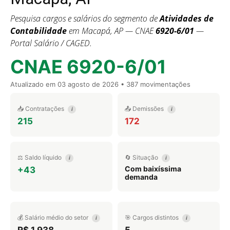
Pesquisa cargos e salários do segmento de
Atividades de
Contabilidade
em Macapá, AP — CNAE
6920-6/01
—
Portal Salário / CAGED.
CNAE 6920-6/01
Atualizado em
03 agosto de 2026
• 387 movimentações
📥 Contratações
📤 Demissões
i
i
215
172
⚖️ Saldo líquido
🔄 Situação
i
i
Com baixíssima
+43
demanda
💰 Salário médio do setor
🎯 Cargos distintos
i
i