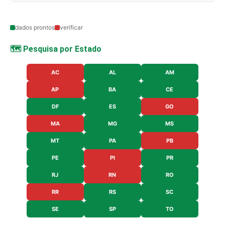
dados prontos
verificar
🗺️ Pesquisa por Estado
AC
AL
AM
AP
BA
CE
DF
ES
GO
MA
MG
MS
MT
PA
PB
PE
PI
PR
RJ
RN
RO
RR
RS
SC
SE
SP
TO