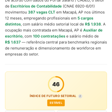
De acordo com dados do Portal Salário / CAGED, o setor
de
Escritórios de Contabilidade
(CNAE 6920-6/01)
movimentou
387 vagas CLT
em Macapá, AP nos últimos
12 meses, empregando profissionais em
5 cargos
distintos
, com salário médio setorial local de
R$ 1.938
. A
ocupação mais contratada em Macapá, AP é
Auxiliar de
escritório
, com
100 contratações
e salário médio de
R$ 1.637
— referência central para benchmarks regionais
de remuneração e dimensionamento de workforce em
empresas do setor.
46
ÍNDICE DE FUTURO SETORIAL
I
ESTÁVEL