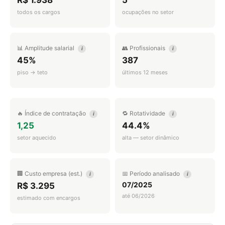
R$ 1.938
5
todos os cargos
ocupações no setor
📊 Amplitude salarial
👥 Profissionais
i
i
45%
387
piso → teto
últimos 12 meses
🔥 Índice de contratação
🔁 Rotatividade
i
i
1,25
44.4%
setor aquecido
alta — setor dinâmico
🏢 Custo empresa (est.)
📅 Período analisado
i
i
07/2025
R$ 3.295
até 06/2026
estimado com encargos