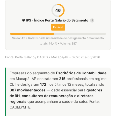
46
🎯 IPS - Índice Portal Salário do Segmento
i
Estável
Saldo: 43 • Rotatividade (intensidade de desligamento / movimento
total): 44,4% • Volume: 387
Fonte: Portal Salário / CAGED • Macapá/AP • 07/2025 a 06/2026
Empresas do segmento de
Escritórios de Contabilidade
em Macapá, AP contrataram
215
profissionais em regime
CLT e desligaram
172
nos últimos 12 meses, totalizando
387 movimentações
— dado essencial para
gestores
de RH
,
consultores de remuneração
e
diretores
regionais
que acompanham a saúde do setor. Fonte:
CAGED/MTE.