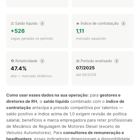
⚖️ Saldo líquido
🔥 Índice de contratação
i
i
+526
1,11
vagas geradas no período
mercado aquecido
🔁 Rotatividade
📅 Período analisado
i
i
07/2025
47.4%
até 06/2026
alta — mercado dinâmico
Como usar esses dados na sua operação:
para
gestores e
diretores de RH
, o
saldo líquido
combinado com o
índice de
contratação
antecipa a pressão competitiva por talentos —
saldo positivo e índice acima de 1,0 exigem revisão de política
salarial, benefícios e marca empregadora para reter profissionais
de Mecânico de Regulagem de Motores Diesel (exceto de
Veículos Automotores). Para
consultores de remuneração e
headhunters
, esses indicadores dimensionam a disponibilidade