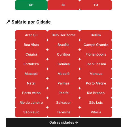
SP
SE
TO
📍 Salário por Cidade
Aracaju
Belo Horizonte
Belém
Boa Vista
Brasília
Campo Grande
Cuiabá
Curitiba
Florianópolis
Fortaleza
Goiânia
João Pessoa
Macapá
Maceió
Manaus
Natal
Palmas
Porto Alegre
Porto Velho
Recife
Rio Branco
Rio de Janeiro
Salvador
São Luís
São Paulo
Teresina
Vitória
Outras cidades →