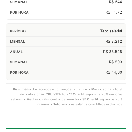
R$ 644
R$ 11,72
Teto salarial
R$ 3.212
R$ 38.548
R$ 803
R$ 14,60
Piso:
média dos acordos e convenções coletivas •
Média:
soma ÷ total
de profissionais CBO 9111-20 •
1º Quartil:
separa os 25% menores
salários •
Mediana:
valor central da amostra •
3º Quartil:
separa os 25%
maiores •
Teto:
maiores salários com filtros exclusivos