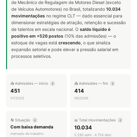
de Mecânico de Regulagem de Motores Diesel (exceto
de Veículos Automotores) no Brasil, totalizando
10.034
movimentações
no regime CLT — dado essencial para
dimensionar estratégias de atração, retenção e sucessão
de talentos em escala nacional. O
saldo líquido é
positivo em +526 postos
(10% das admissões) — o
estoque de vagas está
crescendo
, o que sinaliza
expansão setorial e pode elevar a pressão salarial em
processos seletivos.
📥 Admissões — início
📤 Admissões — fim
i
i
451
414
07/2025
06/2026
🔄 Situação
📊 Total movimentações
i
i
Com baixa demanda
10.034
mercado de trabalho
5.280 adm · 4.754 desl