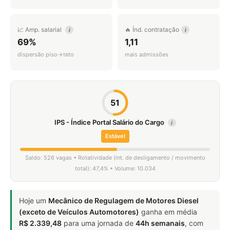
📈 Amp. salarial
🔥 Índ. contratação
i
i
69%
1,11
dispersão piso→teto
mais admissões
51
IPS - Índice Portal Salário do Cargo
i
Estável
Saldo: 526 vagas • Rotatividade (int. de desligamento / movimento
total): 47,4% • Volume: 10.034
Hoje um
Mecânico de Regulagem de Motores Diesel
(exceto de Veículos Automotores)
ganha em média
R$ 2.339,48
para uma jornada de
44h semanais
, com