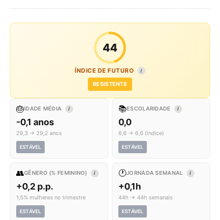
44
ÍNDICE DE FUTURO
I
RESISTENTE
🎂
📚
IDADE MÉDIA
ESCOLARIDADE
I
I
-0,1 anos
0,0
29,3 → 29,2 anos
6,6 → 6,6 (índice)
ESTÁVEL
ESTÁVEL
👥
🕐
GÊNERO (% FEMININO)
JORNADA SEMANAL
I
I
+0,2 p.p.
+0,1h
1,5% mulheres no trimestre
44h → 44h semanais
ESTÁVEL
ESTÁVEL