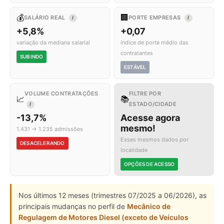
💰
🏢
SALÁRIO REAL
PORTE EMPRESAS
I
I
+5,8%
+0,07
variação da mediana salarial
índice de porte médio das
contratantes
SUBINDO
ESTÁVEL
VOLUME CONTRATAÇÕES
FILTRE POR
📈
📚
ESTADO/CIDADE
I
-13,7%
Acesse agora
mesmo!
1.431 → 1.235 admissões
Esses mesmos dados por
DESACELERANDO
localidade
OPÇÕES DE ACESSO
Nos últimos 12 meses (trimestres 07/2025 a 06/2026), as
principais mudanças no perfil de
Mecânico de
Regulagem de Motores Diesel (exceto de Veículos