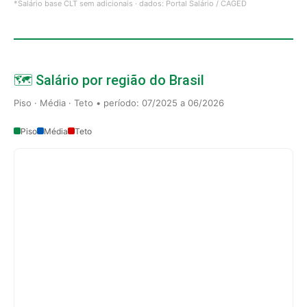
*Salário base CLT sem adicionais · dados: Portal Salário / CAGED
🗺️ Salário por região do Brasil
Piso · Média · Teto • período: 07/2025 a 06/2026
Piso
Média
Teto