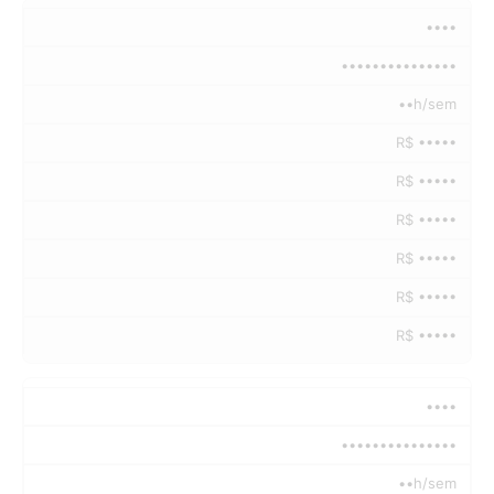
••••
•••••••••••••••
••h/sem
R$ •••••
R$ •••••
R$ •••••
R$ •••••
R$ •••••
R$ •••••
••••
•••••••••••••••
••h/sem