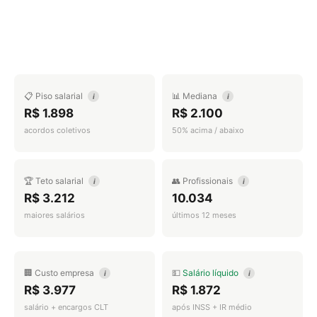
📋 Piso salarial
📊 Mediana
i
i
R$ 1.898
R$ 2.100
acordos coletivos
50% acima / abaixo
🏆 Teto salarial
👥 Profissionais
i
i
R$ 3.212
10.034
maiores salários
últimos 12 meses
🏢 Custo empresa
💵
Salário líquido
i
i
R$ 3.977
R$ 1.872
salário + encargos CLT
após INSS + IR médio