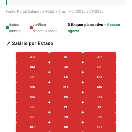
Fonte: Portal Salário / CAGED • Brasil • 07/2025 a 06/2026
dados
verificar
🔒
Requer plano ativo
•
Acesse
prontos
disponibilidade
agora!
📍 Salário por Estado
AC
AL
AP
AM
BA
CE
DF
ES
GO
MA
MT
MS
MG
PA
PB
PR
PE
PI
RJ
RN
RS
RO
RR
SC