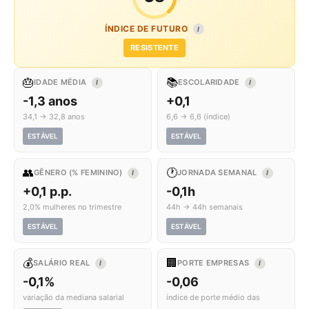
ÍNDICE DE FUTURO
I
RESISTENTE
🎂
📚
IDADE MÉDIA
ESCOLARIDADE
I
I
-1,3 anos
+0,1
34,1 → 32,8 anos
6,6 → 6,6 (índice)
ESTÁVEL
ESTÁVEL
👥
🕐
GÊNERO (% FEMININO)
JORNADA SEMANAL
I
I
+0,1 p.p.
-0,1h
2,0% mulheres no trimestre
44h → 44h semanais
ESTÁVEL
ESTÁVEL
💰
🏢
SALÁRIO REAL
PORTE EMPRESAS
I
I
-0,1%
-0,06
variação da mediana salarial
índice de porte médio das