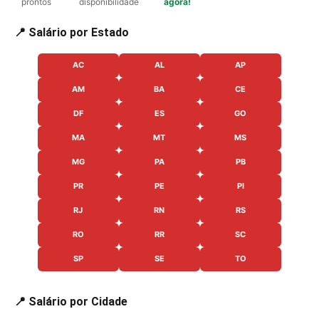
prontos
disponibilidade
agora!
📍 Salário por Estado
AC
AL
AP
AM
BA
CE
DF
ES
GO
MA
MT
MS
MG
PA
PB
PR
PE
PI
RJ
RN
RS
RO
RR
SC
SP
SE
TO
📍 Salário por Cidade