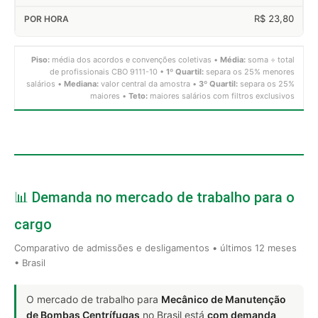
R$ 23,80
Piso:
média dos acordos e convenções coletivas •
Média:
soma ÷ total
de profissionais CBO 9111-10 •
1º Quartil:
separa os 25% menores
salários •
Mediana:
valor central da amostra •
3º Quartil:
separa os 25%
maiores •
Teto:
maiores salários com filtros exclusivos
📊 Demanda no mercado de trabalho para o
cargo
Comparativo de admissões e desligamentos • últimos 12 meses
• Brasil
O mercado de trabalho para
Mecânico de Manutenção
de Bombas Centrífugas
no Brasil está
com demanda