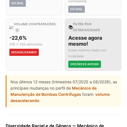
contratantes
ESTÁVEL
ESTÁVEL
VOLUME CONTRATAÇÕES
FILTRE POR
📈
📚
ESTADO/CIDADE
I
-22,6%
Acesse agora
mesmo!
318 → 246 admissões
Esses mesmos dados por
DESACELERANDO
localidade
OPÇÕES DE ACESSO
Nos últimos 12 meses (trimestres 07/2025 a 06/2026), as
principais mudanças no perfil de
Mecânico de
Manutenção de Bombas Centrífugas
foram:
volume
desacelerando
.
Diversidade Racial e de Gênero — Mecânico de