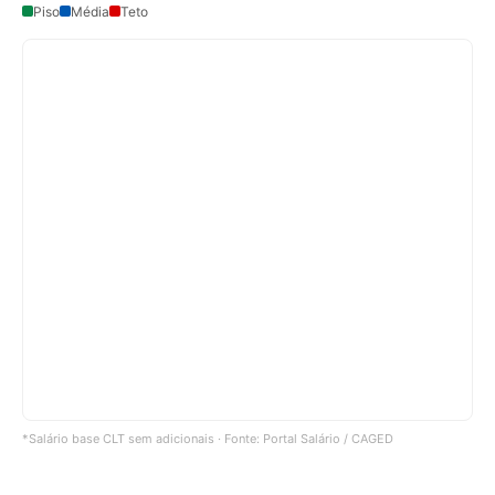
Piso
Média
Teto
*Salário base CLT sem adicionais · Fonte: Portal Salário / CAGED