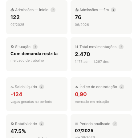
📥 Admissões — início
📤 Admissões — fim
i
i
122
76
07/2025
06/2026
🔄 Situação
📊 Total movimentações
i
i
Com demanda restrita
2.470
mercado de trabalho
1.173 adm · 1.297 desl
⚖️ Saldo líquido
🔥 Índice de contratação
i
i
-124
0,90
vagas geradas no período
mercado em retração
🔁 Rotatividade
📅 Período analisado
i
i
07/2025
47.5%
até 06/2026