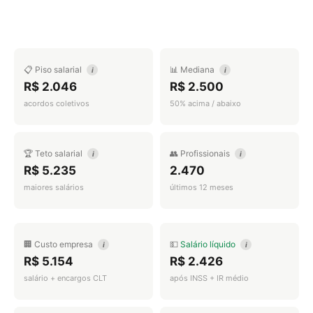
📋 Piso salarial
📊 Mediana
i
i
R$ 2.046
R$ 2.500
acordos coletivos
50% acima / abaixo
🏆 Teto salarial
👥 Profissionais
i
i
R$ 5.235
2.470
maiores salários
últimos 12 meses
🏢 Custo empresa
💵
Salário líquido
i
i
R$ 5.154
R$ 2.426
salário + encargos CLT
após INSS + IR médio