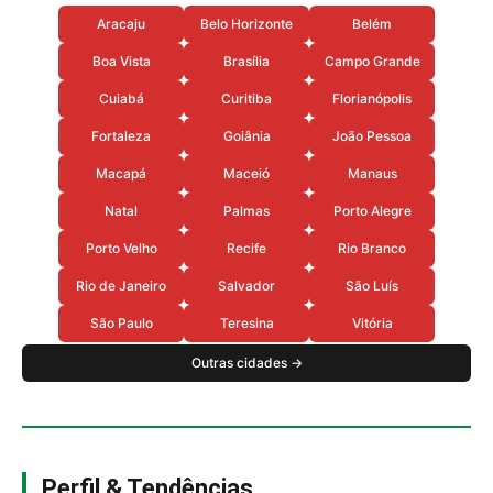
Aracaju
Belo Horizonte
Belém
Boa Vista
Brasília
Campo Grande
Cuiabá
Curitiba
Florianópolis
Fortaleza
Goiânia
João Pessoa
Macapá
Maceió
Manaus
Natal
Palmas
Porto Alegre
Porto Velho
Recife
Rio Branco
Rio de Janeiro
Salvador
São Luís
São Paulo
Teresina
Vitória
Outras cidades →
Perfil & Tendências