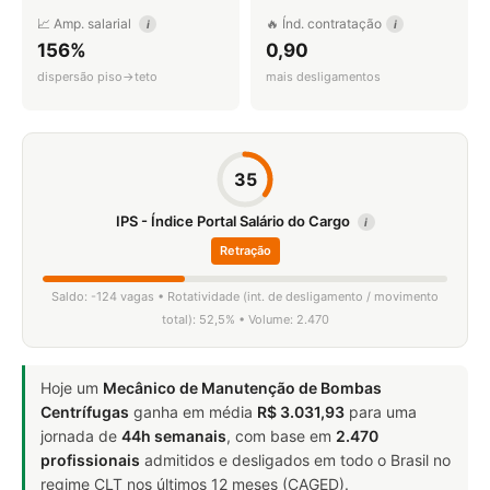
📈 Amp. salarial
🔥 Índ. contratação
i
i
156%
0,90
dispersão piso→teto
mais desligamentos
35
IPS - Índice Portal Salário do Cargo
i
Retração
Saldo: -124 vagas • Rotatividade (int. de desligamento / movimento
total): 52,5% • Volume: 2.470
Hoje um
Mecânico de Manutenção de Bombas
Centrífugas
ganha em média
R$ 3.031,93
para uma
jornada de
44h semanais
, com base em
2.470
profissionais
admitidos e desligados em todo o Brasil no
regime CLT nos últimos 12 meses (CAGED).