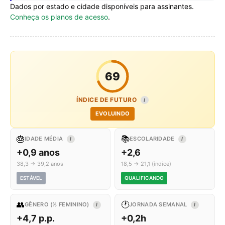
Dados por estado e cidade disponíveis para assinantes.
Conheça os planos de acesso
.
69
ÍNDICE DE FUTURO
I
EVOLUINDO
🎂
📚
IDADE MÉDIA
ESCOLARIDADE
I
I
+0,9 anos
+2,6
38,3 → 39,2 anos
18,5 → 21,1 (índice)
ESTÁVEL
QUALIFICANDO
👥
🕐
GÊNERO (% FEMININO)
JORNADA SEMANAL
I
I
+4,7 p.p.
+0,2h