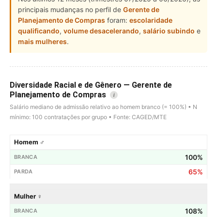
principais mudanças no perfil de
Gerente de
Planejamento de Compras
foram:
escolaridade
qualificando
,
volume desacelerando
,
salário subindo
e
mais mulheres
.
Diversidade Racial e de Gênero — Gerente de
Planejamento de Compras
i
Salário mediano de admissão relativo ao homem branco (= 100%) • N
mínimo: 100 contratações por grupo • Fonte: CAGED/MTE
Homem ♂
100%
65%
Mulher ♀
108%