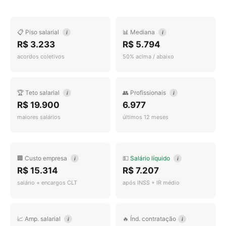
📋 Piso salarial
📊 Mediana
i
i
R$ 3.233
R$ 5.794
acordos coletivos
50% acima / abaixo
🏆 Teto salarial
👥 Profissionais
i
i
R$ 19.900
6.977
maiores salários
últimos 12 meses
🏢 Custo empresa
💵
Salário líquido
i
i
R$ 15.314
R$ 7.207
salário + encargos CLT
após INSS + IR médio
📈 Amp. salarial
🔥 Índ. contratação
i
i