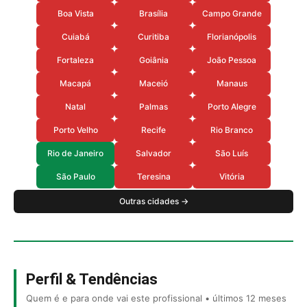
Boa Vista
Brasília
Campo Grande
Cuiabá
Curitiba
Florianópolis
Fortaleza
Goiânia
João Pessoa
Macapá
Maceió
Manaus
Natal
Palmas
Porto Alegre
Porto Velho
Recife
Rio Branco
Rio de Janeiro
Salvador
São Luís
São Paulo
Teresina
Vitória
Outras cidades →
Perfil & Tendências
Quem é e para onde vai este profissional • últimos 12 meses