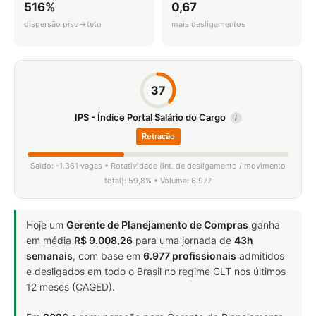
516%
0,67
dispersão piso→teto
mais desligamentos
37
IPS - Índice Portal Salário do Cargo
i
Retração
Saldo: -1.361 vagas • Rotatividade (int. de desligamento / movimento
total): 59,8% • Volume: 6.977
Hoje um
Gerente de Planejamento de Compras
ganha
em média
R$ 9.008,26
para uma jornada de
43h
semanais
, com base em
6.977 profissionais
admitidos
e desligados em todo o Brasil no regime CLT nos últimos
12 meses (CAGED).