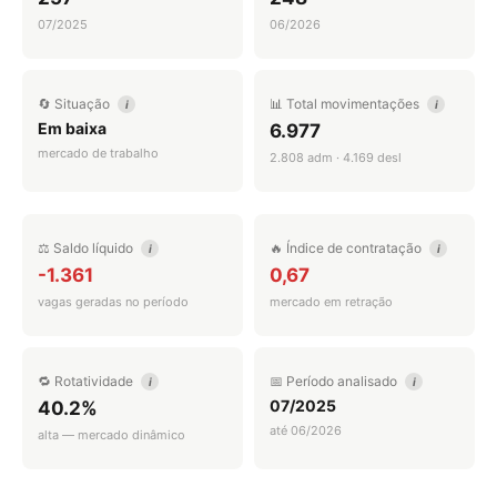
07/2025
06/2026
🔄 Situação
📊 Total movimentações
i
i
Em baixa
6.977
mercado de trabalho
2.808 adm · 4.169 desl
⚖️ Saldo líquido
🔥 Índice de contratação
i
i
-1.361
0,67
vagas geradas no período
mercado em retração
🔁 Rotatividade
📅 Período analisado
i
i
07/2025
40.2%
até 06/2026
alta — mercado dinâmico