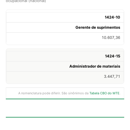
ocupacional (nacional)
1424-10
Gerente de suprimentos
10.607,36
1424-15
Administrador de materiais
3.447,71
A nomenclatura pode diferir. São sinônimos da
Tabela CBO do MTE
.