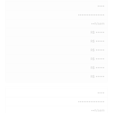
••••
•••••••••••••••
••h/sem
R$ •••••
R$ •••••
R$ •••••
R$ •••••
R$ •••••
R$ •••••
••••
•••••••••••••••
••h/sem