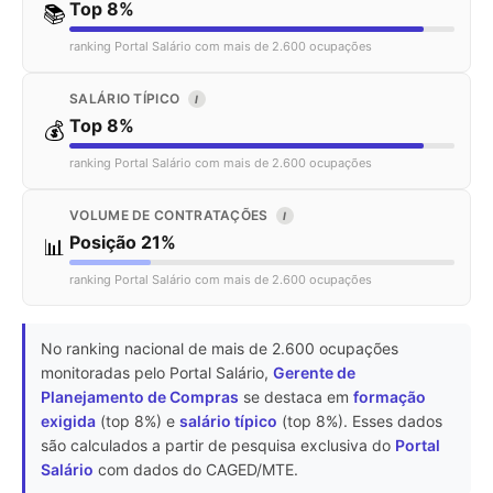
Top 8%
📚
ranking Portal Salário com mais de 2.600 ocupações
SALÁRIO TÍPICO
I
Top 8%
💰
ranking Portal Salário com mais de 2.600 ocupações
VOLUME DE CONTRATAÇÕES
I
Posição 21%
📊
ranking Portal Salário com mais de 2.600 ocupações
No ranking nacional de mais de 2.600 ocupações
monitoradas pelo Portal Salário,
Gerente de
Planejamento de Compras
se destaca em
formação
exigida
(top 8%) e
salário típico
(top 8%). Esses dados
são calculados a partir de pesquisa exclusiva do
Portal
Salário
com dados do CAGED/MTE.