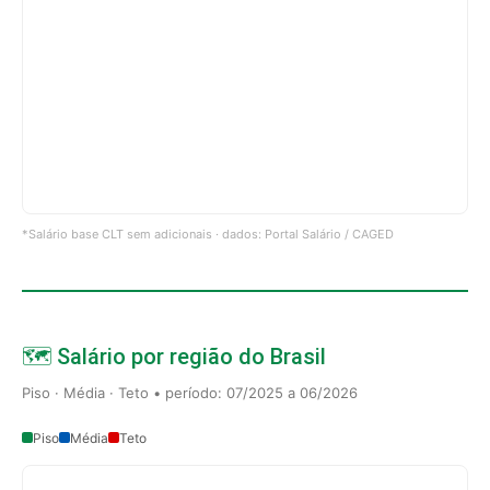
*Salário base CLT sem adicionais · dados: Portal Salário / CAGED
🗺️ Salário por região do Brasil
Piso · Média · Teto • período: 07/2025 a 06/2026
Piso
Média
Teto