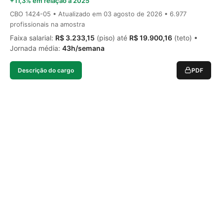
+11,3% em relação a 2025
CBO 1424-05 • Atualizado em
03 agosto de 2026
• 6.977
profissionais na amostra
Faixa salarial:
R$ 3.233,15
(piso) até
R$ 19.900,16
(teto) •
Jornada média:
43h/semana
Descrição do cargo
PDF