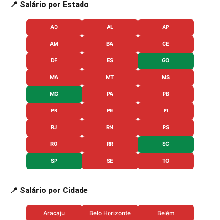
📍 Salário por Estado
AC
AL
AP
AM
BA
CE
DF
ES
GO
MA
MT
MS
MG
PA
PB
PR
PE
PI
RJ
RN
RS
RO
RR
SC
SP
SE
TO
📍 Salário por Cidade
Aracaju
Belo Horizonte
Belém