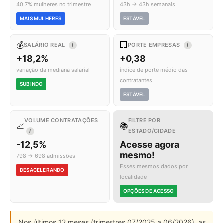
40,7% mulheres no trimestre
43h → 43h semanais
MAIS MULHERES
ESTÁVEL
💰
🏢
SALÁRIO REAL
PORTE EMPRESAS
I
I
+18,2%
+0,38
variação da mediana salarial
índice de porte médio das
contratantes
SUBINDO
ESTÁVEL
VOLUME CONTRATAÇÕES
FILTRE POR
📈
📚
ESTADO/CIDADE
I
-12,5%
Acesse agora
mesmo!
798 → 698 admissões
Esses mesmos dados por
DESACELERANDO
localidade
OPÇÕES DE ACESSO
Nos últimos 12 meses (trimestres 07/2025 a 06/2026), as