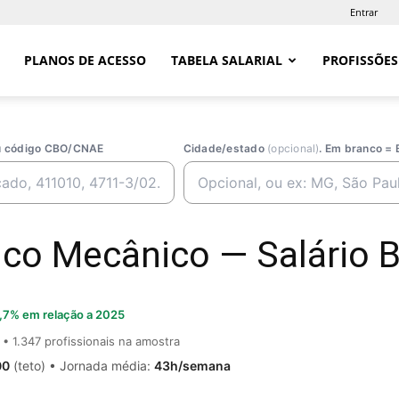
Entrar
PLANOS DE ACESSO
TABELA SALARIAL
PROFISSÕES
ou código CBO/CNAE
Cidade/estado
(opcional)
. Em branco = 
co Mecânico — Salário B
,7% em relação a 2025
• 1.347 profissionais na amostra
00
(teto) • Jornada média:
43h/semana