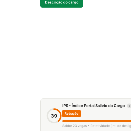
Descrição do cargo
IPS - Índice Portal Salário do Cargo
i
Retração
39
Saldo: 23 vagas • Rotatividade (int. de desl