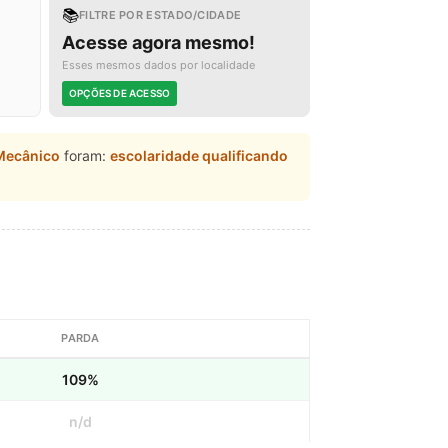
📚
FILTRE POR ESTADO/CIDADE
Acesse agora mesmo!
Esses mesmos dados por localidade
OPÇÕES DE ACESSO
Mecânico
foram:
escolaridade qualificando
PARDA
109%
n/d