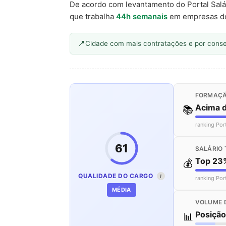
De acordo com levantamento do Portal Salá
que trabalha
44h semanais
em empresas d
Cidade com mais contratações e por cons
FORMAÇÃ
Acima 
📚
ranking Por
61
SALÁRIO 
Top 23
💰
QUALIDADE DO CARGO
I
ranking Por
MÉDIA
VOLUME 
Posiçã
📊