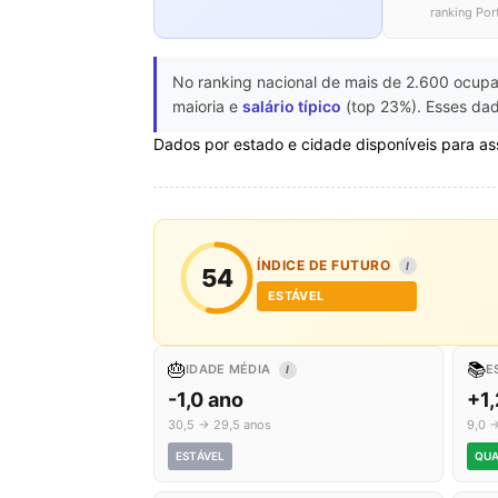
ranking Por
No ranking nacional de mais de 2.600 ocupa
maioria e
salário típico
(top 23%). Esses dad
Dados por estado e cidade disponíveis para as
ÍNDICE DE FUTURO
I
54
ESTÁVEL
🎂
📚
IDADE MÉDIA
E
I
-1,0 ano
+1,
30,5 → 29,5 anos
9,0 →
ESTÁVEL
QUA