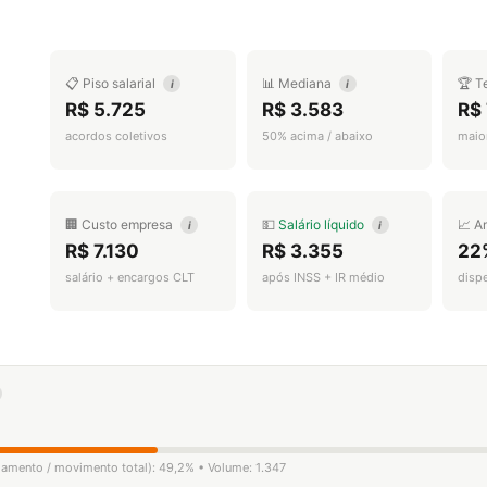
📋 Piso salarial
📊 Mediana
🏆 T
i
i
R$ 5.725
R$ 3.583
R$ 
acordos coletivos
50% acima / abaixo
maior
🏢 Custo empresa
💵
Salário líquido
📈 A
i
i
R$ 7.130
R$ 3.355
22
salário + encargos CLT
após INSS + IR médio
disp
igamento / movimento total): 49,2% • Volume: 1.347