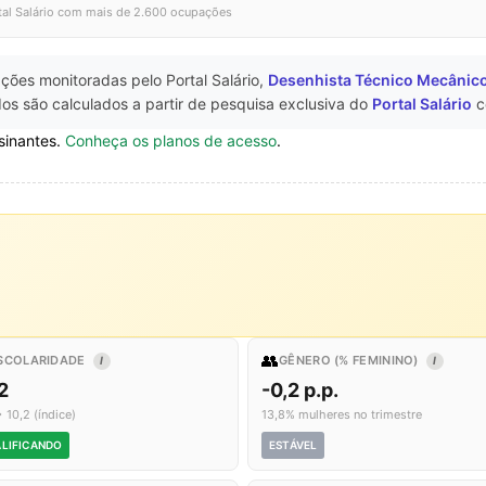
tal Salário com mais de 2.600 ocupações
ções monitoradas pelo Portal Salário,
Desenhista Técnico Mecânic
os são calculados a partir de pesquisa exclusiva do
Portal Salário
c
sinantes.
Conheça os planos de acesso
.
👥
SCOLARIDADE
GÊNERO (% FEMININO)
I
I
2
-0,2 p.p.
 10,2 (índice)
13,8% mulheres no trimestre
LIFICANDO
ESTÁVEL