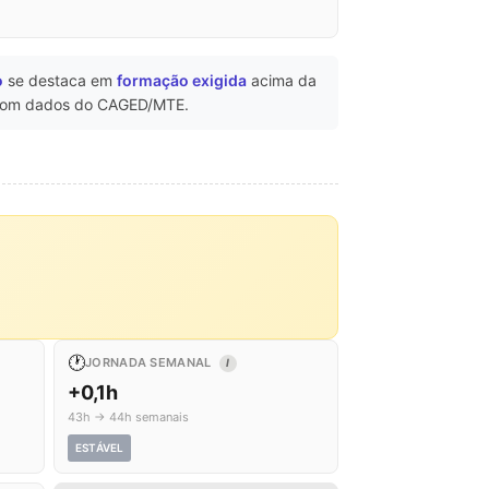
o
se destaca em
formação exigida
acima da
om dados do CAGED/MTE.
🕐
JORNADA SEMANAL
I
+0,1h
43h → 44h semanais
ESTÁVEL