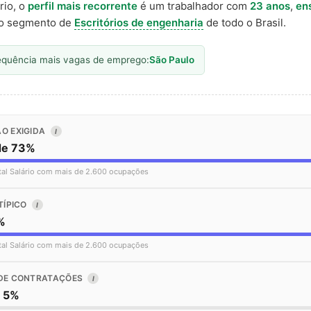
rio, o
perfil mais recorrente
é um trabalhador com
23 anos
,
en
o segmento de
Escritórios de engenharia
de todo o Brasil.
equência mais vagas de emprego:
São Paulo
O EXIGIDA
I
de 73%
tal Salário com mais de 2.600 ocupações
TÍPICO
I
%
tal Salário com mais de 2.600 ocupações
DE CONTRATAÇÕES
I
o 5%