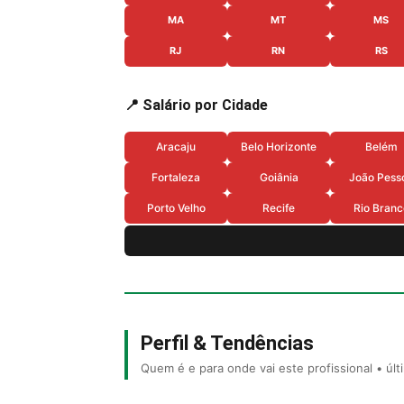
MA
MT
MS
RJ
RN
RS
📍 Salário por Cidade
Aracaju
Belo Horizonte
Belém
Fortaleza
Goiânia
João Pess
Porto Velho
Recife
Rio Branc
Perfil & Tendências
Quem é e para onde vai este profissional • úl