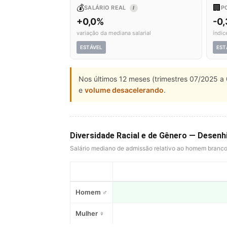
💰
🏢
SALÁRIO REAL
P
I
+0,0%
-0
variação da mediana salarial
índic
ESTÁVEL
EST
Nos últimos 12 meses (trimestres 07/2025 a 
e
volume desacelerando
.
Diversidade Racial e de Gênero — Desen
Salário mediano de admissão relativo ao homem branc
Homem ♂
Mulher ♀