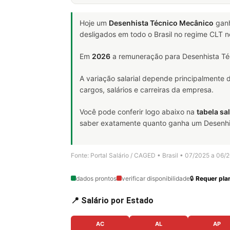
Hoje um
Desenhista Técnico Mecânico
gan
desligados em todo o Brasil no regime CLT 
Em
2026
a remuneração para Desenhista Té
A variação salarial depende principalmente
cargos, salários e carreiras da empresa.
Você pode conferir logo abaixo na
tabela sal
saber exatamente quanto ganha um Desenhista
Fonte: Portal Salário / CAGED • Brasil • 07/2025 a 06/
dados prontos
verificar disponibilidade
🔒
Requer plan
📍 Salário por Estado
AC
AL
AP