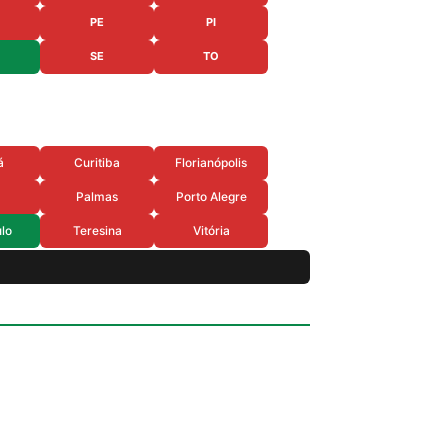
PE
PI
SE
TO
á
Curitiba
Florianópolis
Palmas
Porto Alegre
lo
Teresina
Vitória