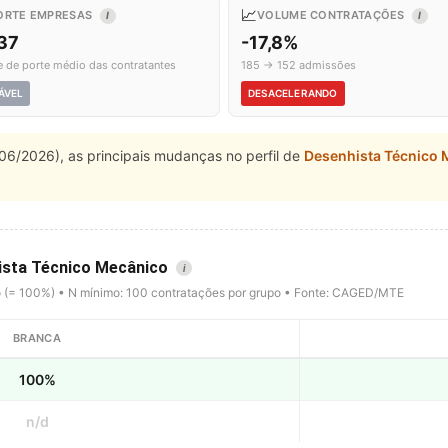
📈
ORTE EMPRESAS
VOLUME CONTRATAÇÕES
I
I
,37
-17,8%
e de porte médio das contratantes
185 → 152 admissões
ÁVEL
DESACELERANDO
06/2026), as principais mudanças no perfil de
Desenhista Técnico 
hista Técnico Mecânico
i
o (= 100%) • N mínimo: 100 contratações por grupo • Fonte: CAGED/MTE
BRANCA
100%
n/d