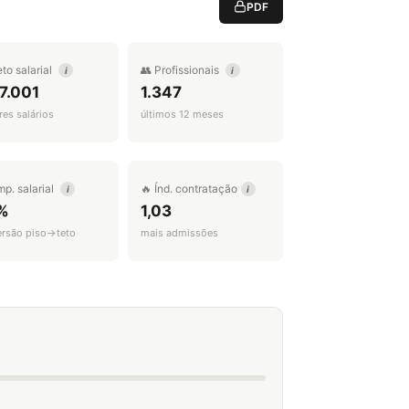
PDF
eto salarial
👥 Profissionais
i
i
7.001
1.347
es salários
últimos 12 meses
mp. salarial
🔥 Índ. contratação
i
i
%
1,03
ersão piso→teto
mais admissões