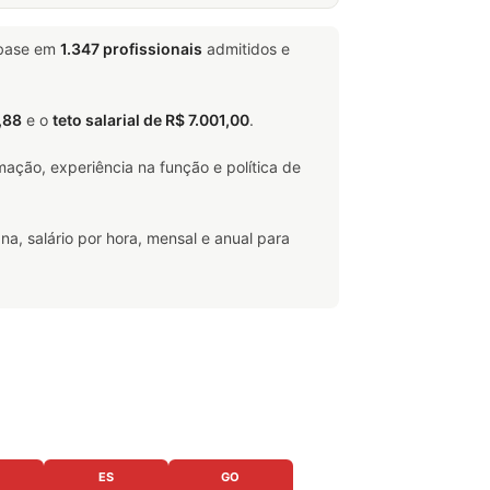
 base em
1.347 profissionais
admitidos e
,88
e o
teto salarial de R$ 7.001,00
.
ação, experiência na função e política de
na, salário por hora, mensal e anual para
ES
GO