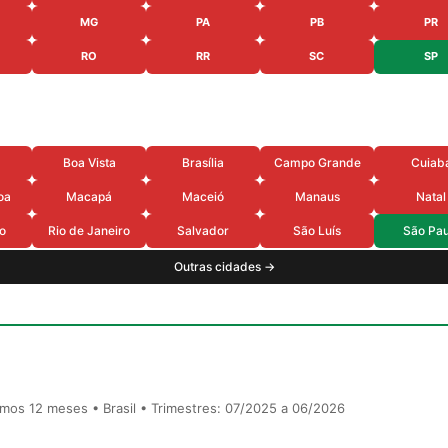
MG
PA
PB
PR
RO
RR
SC
SP
Boa Vista
Brasília
Campo Grande
Cuiab
oa
Macapá
Maceió
Manaus
Natal
o
Rio de Janeiro
Salvador
São Luís
São Pau
Outras cidades →
timos 12 meses • Brasil • Trimestres: 07/2025 a 06/2026