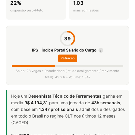
22%
1,03
dispersão piso→teto
mais admissões
39
IPS - Índice Portal Salário do Cargo
i
Retração
Saldo: 23 vagas • Rotatividade (int. de desligamento / movimento
total): 49,2% • Volume: 1.347
Hoje um
Desenhista Técnico de Ferramentas
ganha em
média
R$ 4.194,31
para uma jornada de
43h semanais
,
com base em
1.347 profissionais
admitidos e desligados
em todo o Brasil no regime CLT nos últimos 12 meses
(CAGED).