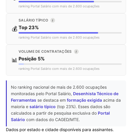
ranking Portal Salário com mais de 2.600 ocupações
SALÁRIO TÍPICO
I
Top 23%
💰
ranking Portal Salário com mais de 2.600 ocupações
VOLUME DE CONTRATAÇÕES
I
Posição 5%
📊
ranking Portal Salário com mais de 2.600 ocupações
No ranking nacional de mais de 2.600 ocupações
monitoradas pelo Portal Salário,
Desenhista Técnico de
Ferramentas
se destaca em
formação exigida
acima da
maioria e
salário típico
(top 23%). Esses dados são
calculados a partir de pesquisa exclusiva do
Portal
Salário
com dados do CAGED/MTE.
Dados por estado e cidade disponíveis para assinantes.