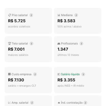
📋 Piso salarial
📊 Mediana
i
i
R$ 5.725
R$ 3.583
acordos coletivos
50% acima / abaixo
🏆 Teto salarial
👥 Profissionais
i
i
R$ 7.001
1.347
maiores salários
últimos 12 meses
🏢 Custo empresa
💵
Salário líquido
i
i
R$ 7.130
R$ 3.355
salário + encargos CLT
após INSS + IR médio
📈 Amp. salarial
🔥 Índ. contratação
i
i