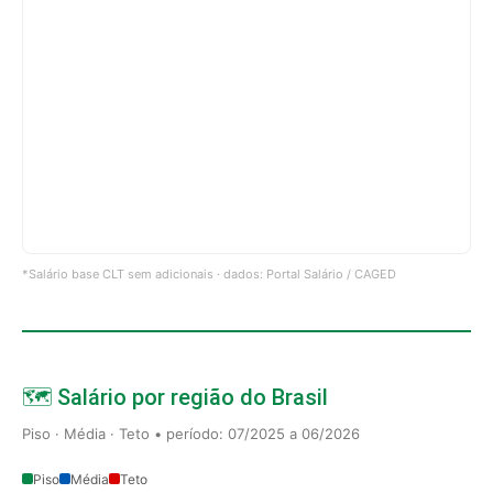
*Salário base CLT sem adicionais · dados: Portal Salário / CAGED
🗺️ Salário por região do Brasil
Piso · Média · Teto • período: 07/2025 a 06/2026
Piso
Média
Teto