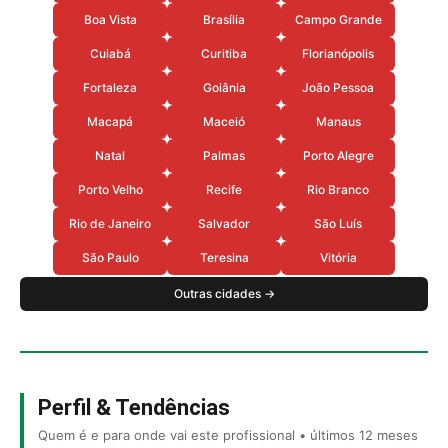
Boa Vista
Brasília
Campo Grande
Cuiabá
Curitiba
Florianópolis
Fortaleza
Goiânia
João Pessoa
Macapá
Maceió
Manaus
Natal
Palmas
Porto Alegre
Porto Velho
Recife
Rio Branco
Rio de Janeiro
Salvador
São Luís
São Paulo
Teresina
Vitória
Outras cidades →
Perfil & Tendências
Quem é e para onde vai este profissional • últimos 12 meses