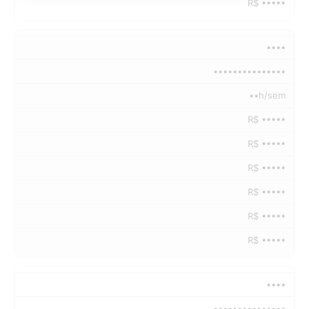
R$ •••••
••••
•••••••••••••••
••h/sem
R$ •••••
R$ •••••
R$ •••••
R$ •••••
R$ •••••
R$ •••••
••••
•••••••••••••••