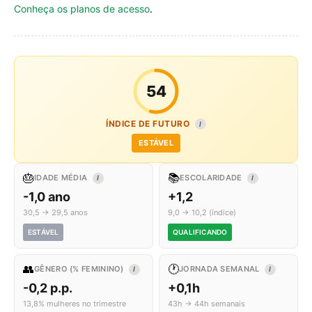
Conheça os planos de acesso
.
54
ÍNDICE DE FUTURO
I
ESTÁVEL
🎂
📚
IDADE MÉDIA
ESCOLARIDADE
I
I
-1,0 ano
+1,2
30,5 → 29,5 anos
9,0 → 10,2 (índice)
ESTÁVEL
QUALIFICANDO
👥
🕐
GÊNERO (% FEMININO)
JORNADA SEMANAL
I
I
-0,2 p.p.
+0,1h
13,8% mulheres no trimestre
43h → 44h semanais