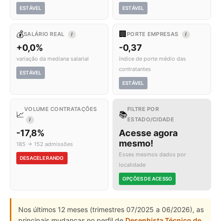
ESTÁVEL
ESTÁVEL
💰
🏢
SALÁRIO REAL
PORTE EMPRESAS
I
I
+0,0%
-0,37
variação da mediana salarial
índice de porte médio das
contratantes
ESTÁVEL
ESTÁVEL
VOLUME CONTRATAÇÕES
FILTRE POR
📈
📚
ESTADO/CIDADE
I
-17,8%
Acesse agora
mesmo!
185 → 152 admissões
Esses mesmos dados por
DESACELERANDO
localidade
OPÇÕES DE ACESSO
Nos últimos 12 meses (trimestres 07/2025 a 06/2026), as
principais mudanças no perfil de
Desenhista Técnico de