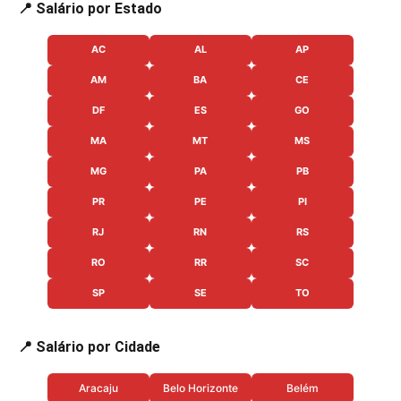
📍 Salário por Estado
AC
AL
AP
AM
BA
CE
DF
ES
GO
MA
MT
MS
MG
PA
PB
PR
PE
PI
RJ
RN
RS
RO
RR
SC
SP
SE
TO
📍 Salário por Cidade
Aracaju
Belo Horizonte
Belém