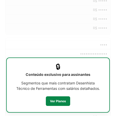
R$ •••••
R$ •••••
R$ •••••
R$ •••••
••••
•••••••••••••••
••h/sem
🔒
R$ •••••
Conteúdo exclusivo para assinantes
R$ •••••
Segmentos que mais contratam Desenhista
Técnico de Ferramentas com salários detalhados.
R$ •••••
R$ •••••
Ver Planos
R$ •••••