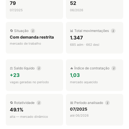
79
52
07/2025
06/2026
🔄 Situação
📊 Total movimentações
i
i
Com demanda restrita
1.347
mercado de trabalho
685 adm · 662 desl
⚖️ Saldo líquido
🔥 Índice de contratação
i
i
+23
1,03
vagas geradas no período
mercado aquecido
🔁 Rotatividade
📅 Período analisado
i
i
07/2025
49.1%
até 06/2026
alta — mercado dinâmico