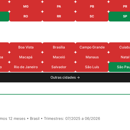
MG
PA
PB
PR
RO
RR
SC
SP
Boa Vista
Brasília
Campo Grande
Cuiab
oa
Macapá
Maceió
Manaus
Natal
o
Rio de Janeiro
Salvador
São Luís
São Pau
Outras cidades →
timos 12 meses • Brasil • Trimestres: 07/2025 a 06/2026