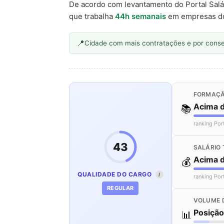
De acordo com levantamento do Portal Salá
que trabalha
44h semanais
em empresas d
Cidade com mais contratações e por cons
FORMAÇÃ
Acima 
📚
ranking Por
43
SALÁRIO 
Acima 
💰
QUALIDADE DO CARGO
I
ranking Por
REGULAR
VOLUME 
Posiçã
📊