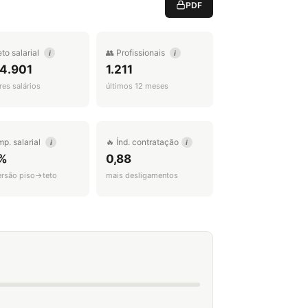
PDF
eto salarial
👥 Profissionais
i
i
 4.901
1.211
es salários
últimos 12 meses
mp. salarial
🔥 Índ. contratação
i
i
%
0,88
ersão piso→teto
mais desligamentos