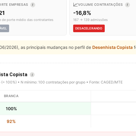
📈
ORTE EMPRESAS
VOLUME CONTRATAÇÕES
I
I
21
-16,8%
e de porte médio das contratantes
167 → 139 admissões
ÁVEL
DESACELERANDO
06/2026), as principais mudanças no perfil de
Desenhista Copista
f
ista Copista
i
o (= 100%) • N mínimo: 100 contratações por grupo • Fonte: CAGED/MTE
BRANCA
100%
92%