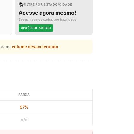
📚
FILTRE POR ESTADO/CIDADE
Acesse agora mesmo!
Esses mesmos dados por localidade
OPÇÕES DE ACESSO
oram:
volume desacelerando
.
PARDA
97%
n/d