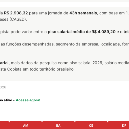
ia
R$ 2.908,32
para uma jornada de
43h semanais
, com base em
1
meses (CAGED).
ista pode variar entre o
piso salarial médio de R$ 4.089,20
e o
te
 das funções desempenhadas, segmento da empresa, localidade, form
arial
, mais dados da pesquisa como piso salarial 2026, salário media
 Copista em todo território brasileiro.
2026
o ativo
•
Acesse agora!
AM
BA
CE
DF