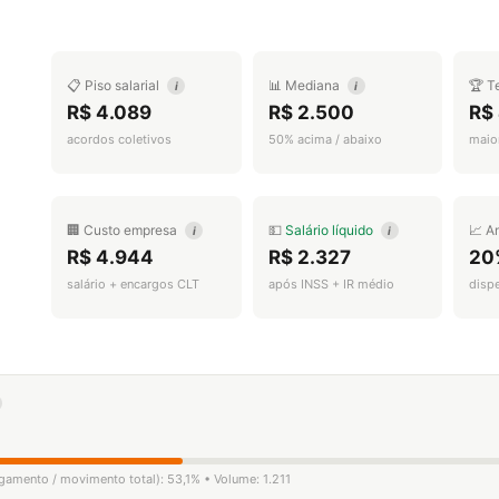
📋 Piso salarial
📊 Mediana
🏆 T
i
i
R$ 4.089
R$ 2.500
R$
acordos coletivos
50% acima / abaixo
maior
🏢 Custo empresa
💵
Salário líquido
📈 A
i
i
R$ 4.944
R$ 2.327
20
salário + encargos CLT
após INSS + IR médio
disp
igamento / movimento total): 53,1% • Volume: 1.211