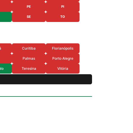
PE
PI
SE
TO
á
Curitiba
Florianópolis
Palmas
Porto Alegre
lo
Teresina
Vitória