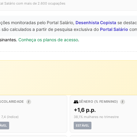
tal Salário com mais de 2.600 ocupações
ções monitoradas pelo Portal Salário,
Desenhista Copista
se desta
 são calculados a partir de pesquisa exclusiva do
Portal Salário
com
sinantes.
Conheça os planos de acesso
.
👥
SCOLARIDADE
GÊNERO (% FEMININO)
I
I
+1,6 p.p.
 7,4 (índice)
38,1% mulheres no trimestre
ÁVEL
ESTÁVEL