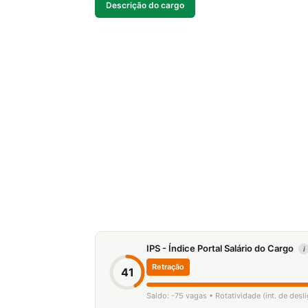
Descrição do cargo
IPS - Índice Portal Salário do Cargo
i
Retração
41
Saldo: -75 vagas • Rotatividade (int. de desl