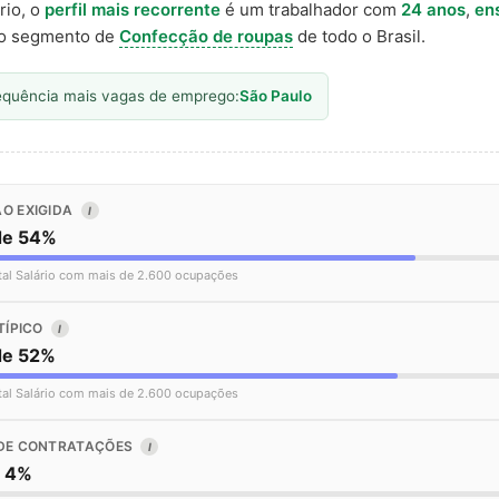
rio, o
perfil mais recorrente
é um trabalhador com
24 anos
,
en
o segmento de
Confecção de roupas
de todo o Brasil.
equência mais vagas de emprego:
São Paulo
O EXIGIDA
I
de 54%
tal Salário com mais de 2.600 ocupações
TÍPICO
I
de 52%
tal Salário com mais de 2.600 ocupações
DE CONTRATAÇÕES
I
o 4%