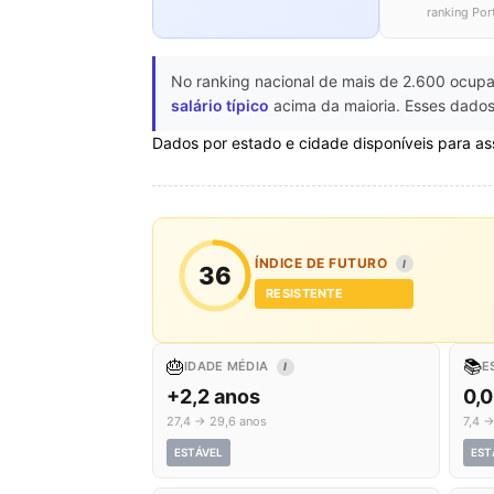
ranking Por
No ranking nacional de mais de 2.600 ocupa
salário típico
acima da maioria. Esses dados
Dados por estado e cidade disponíveis para as
ÍNDICE DE FUTURO
I
36
RESISTENTE
🎂
📚
IDADE MÉDIA
E
I
+2,2 anos
0,0
27,4 → 29,6 anos
7,4 →
ESTÁVEL
EST