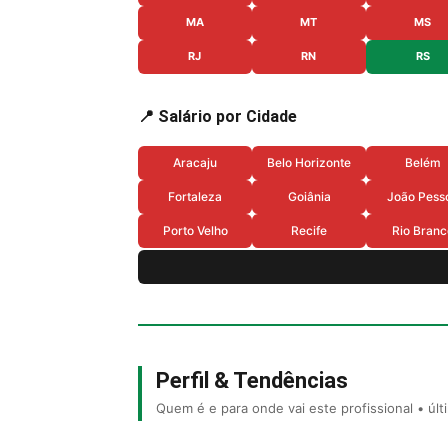
MA
MT
MS
RJ
RN
RS
📍 Salário por Cidade
Aracaju
Belo Horizonte
Belém
Fortaleza
Goiânia
João Pess
Porto Velho
Recife
Rio Branc
Perfil & Tendências
Quem é e para onde vai este profissional • úl