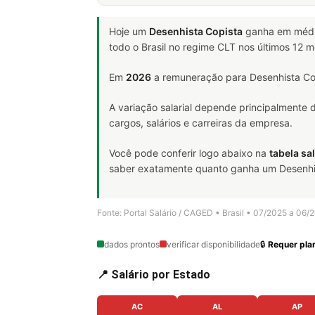
Hoje um
Desenhista Copista
ganha em méd
todo o Brasil no regime CLT nos últimos 12 
Em
2026
a remuneração para Desenhista Cop
A variação salarial depende principalmente
cargos, salários e carreiras da empresa.
Você pode conferir logo abaixo na
tabela sal
saber exatamente quanto ganha um Desenhista
Fonte: Portal Salário / CAGED • Brasil • 07/2025 a 06/
dados prontos
verificar disponibilidade
🔒
Requer plan
📍 Salário por Estado
AC
AL
AP