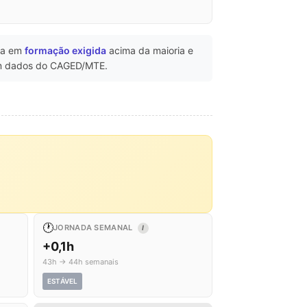
ca em
formação exigida
acima da maioria e
 dados do CAGED/MTE.
🕐
JORNADA SEMANAL
I
+0,1h
43h → 44h semanais
ESTÁVEL