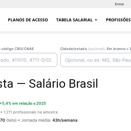
Entrar
PLANOS DE ACESSO
TABELA SALARIAL
PROFISSÕES
ou código CBO/CNAE
Cidade/estado
(opcional)
. Em branco = 
ta — Salário Brasil
+5,4% em relação a 2025
• 1.211 profissionais na amostra
,70
(teto) • Jornada média:
43h/semana