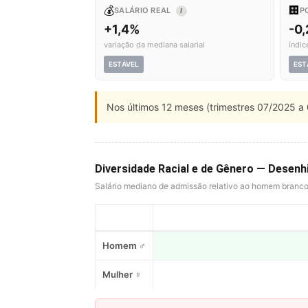
💰
🏢
SALÁRIO REAL
P
I
+1,4%
-0,
variação da mediana salarial
índic
ESTÁVEL
EST
Nos últimos 12 meses (trimestres 07/2025 a 
Diversidade Racial e de Gênero — Desenh
Salário mediano de admissão relativo ao homem branc
Homem ♂
Mulher ♀