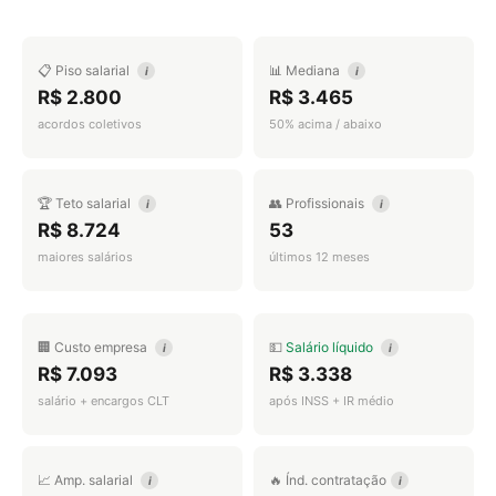
📋 Piso salarial
📊 Mediana
i
i
R$ 2.800
R$ 3.465
acordos coletivos
50% acima / abaixo
🏆 Teto salarial
👥 Profissionais
i
i
R$ 8.724
53
maiores salários
últimos 12 meses
🏢 Custo empresa
💵
Salário líquido
i
i
R$ 7.093
R$ 3.338
salário + encargos CLT
após INSS + IR médio
📈 Amp. salarial
🔥 Índ. contratação
i
i