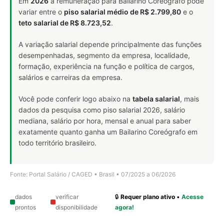
Em
2026
a remuneração para Bailarino Coreógrafo pode
variar entre o
piso salarial médio de R$ 2.799,80
e o
teto salarial de R$ 8.723,52
.
A variação salarial depende principalmente das funções
desempenhadas, segmento da empresa, localidade,
formação, experiência na função e política de cargos,
salários e carreiras da empresa.
Você pode conferir logo abaixo na
tabela salarial
, mais
dados da pesquisa como piso salarial 2026, salário
mediana, salário por hora, mensal e anual para saber
exatamente quanto ganha um Bailarino Coreógrafo em
todo território brasileiro.
Fonte: Portal Salário / CAGED • Brasil • 07/2025 a 06/2026
dados
verificar
🔒
Requer plano ativo
•
Acesse
prontos
disponibilidade
agora!