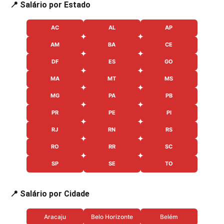
📍 Salário por Estado
AC
AL
AP
AM
BA
CE
DF
ES
GO
MA
MT
MS
MG
PA
PB
PR
PE
PI
RJ
RN
RS
RO
RR
SC
SP
SE
TO
📍 Salário por Cidade
Aracaju
Belo Horizonte
Belém