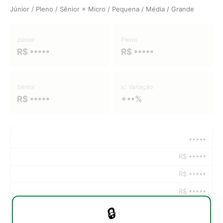
Júnior / Pleno / Sênior × Micro / Pequena / Média / Grande
Júnior
Pleno
R$ •••••
R$ •••••
Sênior
📈 Variação
R$ •••••
+••%
•••••
R$ •••••
R$ •••••
R$ •••••
🔒
•••••