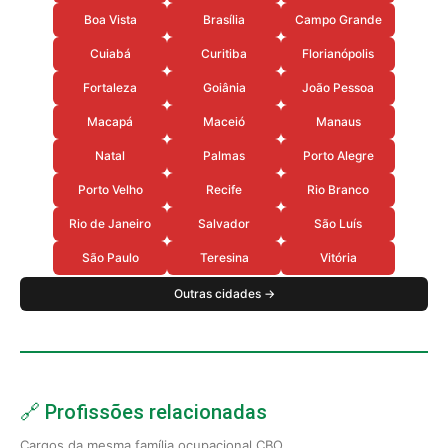
Boa Vista
Brasília
Campo Grande
Cuiabá
Curitiba
Florianópolis
Fortaleza
Goiânia
João Pessoa
Macapá
Maceió
Manaus
Natal
Palmas
Porto Alegre
Porto Velho
Recife
Rio Branco
Rio de Janeiro
Salvador
São Luís
São Paulo
Teresina
Vitória
Outras cidades →
🔗 Profissões relacionadas
Cargos da mesma família ocupacional CBO