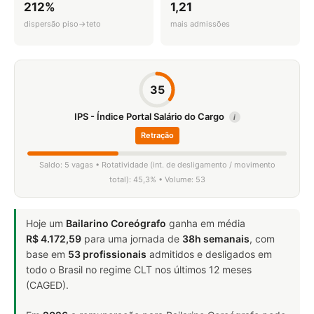
212%
1,21
dispersão piso→teto
mais admissões
35
IPS - Índice Portal Salário do Cargo
i
Retração
Saldo: 5 vagas • Rotatividade (int. de desligamento / movimento
total): 45,3% • Volume: 53
Hoje um
Bailarino Coreógrafo
ganha em média
R$ 4.172,59
para uma jornada de
38h semanais
, com
base em
53 profissionais
admitidos e desligados em
todo o Brasil no regime CLT nos últimos 12 meses
(CAGED).