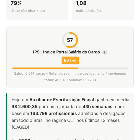
79%
1,08
dispersão piso→teto
mais admissões
57
IPS - Índice Portal Salário do Cargo
i
Estável
Saldo: 6.614 vagas • Rotatividade (int. de desligamento / movimento
total): 48,0% • Volume: 163.798
Hoje um
Auxiliar de Escrituração Fiscal
ganha em média
R$ 2.600,35
para uma jornada de
43h semanais
, com
base em
163.798 profissionais
admitidos e desligados
em todo o Brasil no regime CLT nos últimos 12 meses
(CAGED).