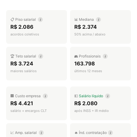
📋 Piso salarial
📊 Mediana
i
i
R$ 2.086
R$ 2.374
acordos coletivos
50% acima / abaixo
🏆 Teto salarial
👥 Profissionais
i
i
R$ 3.724
163.798
maiores salários
últimos 12 meses
🏢 Custo empresa
💵
Salário líquido
i
i
R$ 4.421
R$ 2.080
salário + encargos CLT
após INSS + IR médio
📈 Amp. salarial
🔥 Índ. contratação
i
i