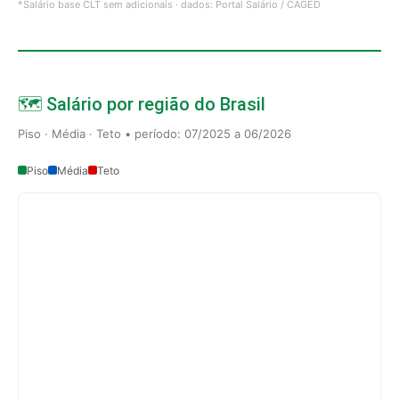
*Salário base CLT sem adicionais · dados: Portal Salário / CAGED
🗺️ Salário por região do Brasil
Piso · Média · Teto • período: 07/2025 a 06/2026
Piso
Média
Teto