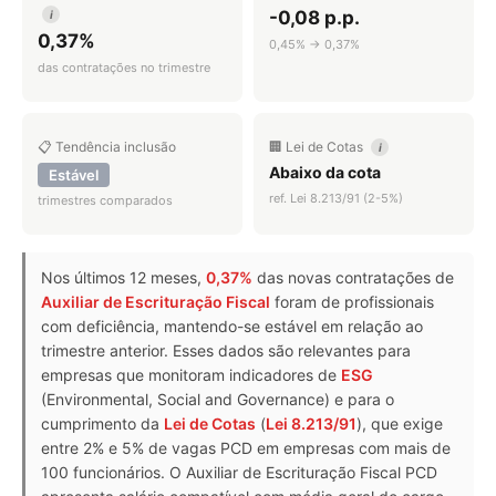
-0,08 p.p.
i
0,37%
0,45% → 0,37%
das contratações no trimestre
📋 Tendência inclusão
🏢 Lei de Cotas
i
Abaixo da cota
Estável
ref. Lei 8.213/91 (2-5%)
trimestres comparados
Nos últimos 12 meses,
0,37%
das novas contratações de
Auxiliar de Escrituração Fiscal
foram de profissionais
com deficiência, mantendo-se estável em relação ao
trimestre anterior. Esses dados são relevantes para
empresas que monitoram indicadores de
ESG
(Environmental, Social and Governance) e para o
cumprimento da
Lei de Cotas
(
Lei 8.213/91
), que exige
entre 2% e 5% de vagas PCD em empresas com mais de
100 funcionários. O Auxiliar de Escrituração Fiscal PCD