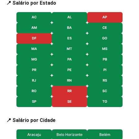
📍 Salário por Estado
AC
AL
AP
AM
BA
CE
DF
ES
GO
MA
MT
MS
MG
PA
PB
PR
PE
PI
RJ
RN
RS
RO
RR
SC
SP
SE
TO
📍 Salário por Cidade
Aracaju
Belo Horizonte
Belém