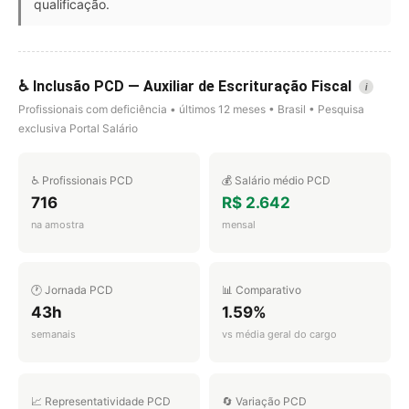
qualificação.
♿ Inclusão PCD — Auxiliar de Escrituração Fiscal
i
Profissionais com deficiência • últimos 12 meses • Brasil • Pesquisa
exclusiva Portal Salário
♿ Profissionais PCD
💰 Salário médio PCD
716
R$ 2.642
na amostra
mensal
🕐 Jornada PCD
📊 Comparativo
43h
1.59%
semanais
vs média geral do cargo
📈 Representatividade PCD
🔄 Variação PCD