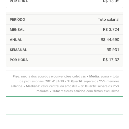
R$ 13,95
Teto salarial
R$ 3.724
R$ 44.690
R$ 931
R$ 17,32
Piso:
média dos acordos e convenções coletivas •
Média:
soma ÷ total
de profissionais CBO 4131-10 •
1º Quartil:
separa os 25% menores
salários •
Mediana:
valor central da amostra •
3º Quartil:
separa os 25%
maiores •
Teto:
maiores salários com filtros exclusivos