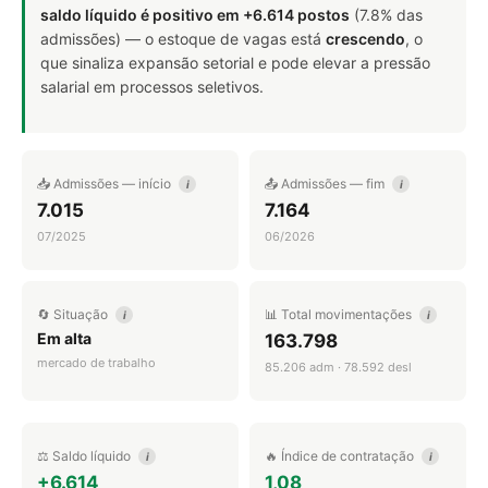
saldo líquido é positivo em +6.614 postos
(7.8% das
admissões) — o estoque de vagas está
crescendo
, o
que sinaliza expansão setorial e pode elevar a pressão
salarial em processos seletivos.
📥 Admissões — início
📤 Admissões — fim
i
i
7.015
7.164
07/2025
06/2026
🔄 Situação
📊 Total movimentações
i
i
Em alta
163.798
mercado de trabalho
85.206 adm · 78.592 desl
⚖️ Saldo líquido
🔥 Índice de contratação
i
i
+6.614
1,08