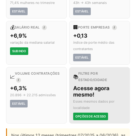
71,4% mulheres no trimestre
43h → 43h semanais
ESTÁVEL
ESTÁVEL
💰
🏢
SALÁRIO REAL
PORTE EMPRESAS
I
I
+6,9%
+0,13
variação da mediana salarial
índice de porte médio das
contratantes
SUBINDO
ESTÁVEL
VOLUME CONTRATAÇÕES
FILTRE POR
📈
📚
ESTADO/CIDADE
I
+6,3%
Acesse agora
mesmo!
20.896 → 22.215 admissões
Esses mesmos dados por
ESTÁVEL
localidade
OPÇÕES DE ACESSO
Nos últimos 12 meses (trimestres 07/2025 a 06/2026), as