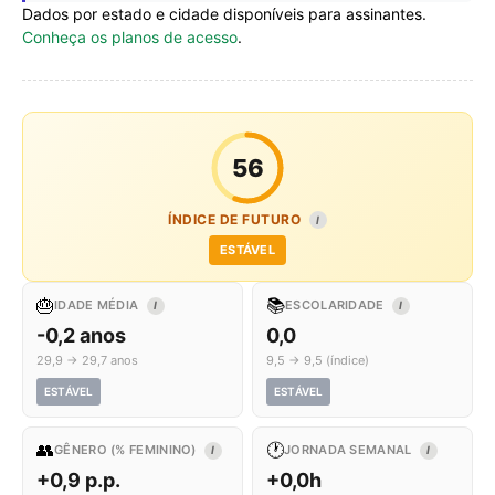
Dados por estado e cidade disponíveis para assinantes.
Conheça os planos de acesso
.
56
ÍNDICE DE FUTURO
I
ESTÁVEL
🎂
📚
IDADE MÉDIA
ESCOLARIDADE
I
I
-0,2 anos
0,0
29,9 → 29,7 anos
9,5 → 9,5 (índice)
ESTÁVEL
ESTÁVEL
👥
🕐
GÊNERO (% FEMININO)
JORNADA SEMANAL
I
I
+0,9 p.p.
+0,0h