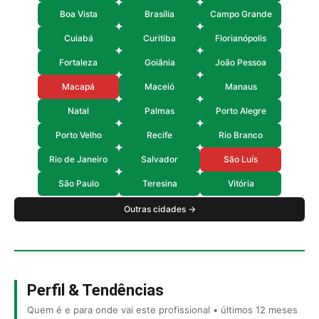
Boa Vista
Brasília
Campo Grande
Cuiabá
Curitiba
Florianópolis
Fortaleza
Goiânia
João Pessoa
Macapá
Maceió
Manaus
Natal
Palmas
Porto Alegre
Porto Velho
Recife
Rio Branco
Rio de Janeiro
Salvador
São Luís
São Paulo
Teresina
Vitória
Outras cidades →
Perfil & Tendências
Quem é e para onde vai este profissional • últimos 12 meses