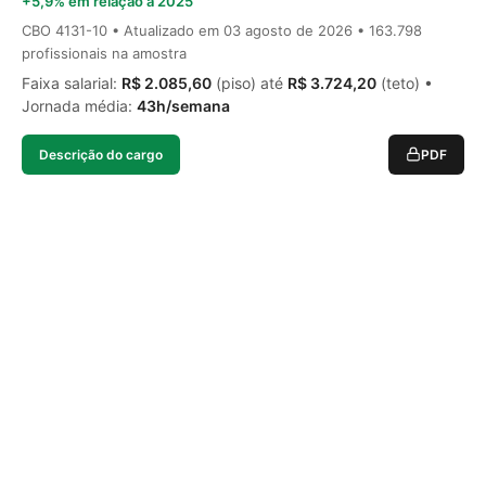
+5,9% em relação a 2025
CBO 4131-10 • Atualizado em
03 agosto de 2026
• 163.798
profissionais na amostra
Faixa salarial:
R$ 2.085,60
(piso) até
R$ 3.724,20
(teto) •
Jornada média:
43h/semana
Descrição do cargo
PDF