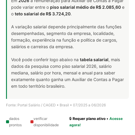
Em
2026
a remuneração para Auxiliar de Contas a Pagar
pode variar entre o
piso salarial médio de R$ 2.085,60
e
o
teto salarial de R$ 3.724,20
.
A variação salarial depende principalmente das funções
desempenhadas, segmento da empresa, localidade,
formação, experiência na função e política de cargos,
salários e carreiras da empresa.
Você pode conferir logo abaixo na
tabela salarial
, mais
dados da pesquisa como piso salarial 2026, salário
mediana, salário por hora, mensal e anual para saber
exatamente quanto ganha um Auxiliar de Contas a Pagar
em todo território brasileiro.
Fonte: Portal Salário / CAGED • Brasil • 07/2025 a 06/2026
dados
verificar
🔒
Requer plano ativo
•
Acesse
prontos
disponibilidade
agora!