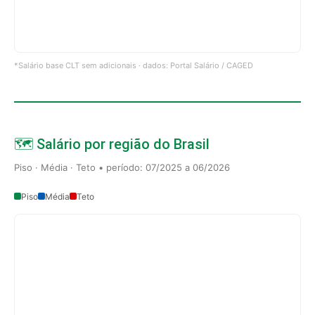
*Salário base CLT sem adicionais · dados: Portal Salário / CAGED
🗺️ Salário por região do Brasil
Piso · Média · Teto • período: 07/2025 a 06/2026
Piso
Média
Teto