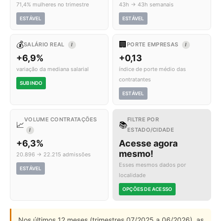
71,4% mulheres no trimestre
43h → 43h semanais
ESTÁVEL
ESTÁVEL
💰
🏢
SALÁRIO REAL
PORTE EMPRESAS
I
I
+6,9%
+0,13
variação da mediana salarial
índice de porte médio das
contratantes
SUBINDO
ESTÁVEL
VOLUME CONTRATAÇÕES
FILTRE POR
📈
📚
ESTADO/CIDADE
I
+6,3%
Acesse agora
mesmo!
20.896 → 22.215 admissões
Esses mesmos dados por
ESTÁVEL
localidade
OPÇÕES DE ACESSO
Nos últimos 12 meses (trimestres 07/2025 a 06/2026), as