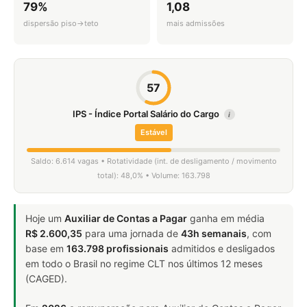
79%
1,08
dispersão piso→teto
mais admissões
57
IPS - Índice Portal Salário do Cargo
i
Estável
Saldo: 6.614 vagas • Rotatividade (int. de desligamento / movimento
total): 48,0% • Volume: 163.798
Hoje um
Auxiliar de Contas a Pagar
ganha em média
R$ 2.600,35
para uma jornada de
43h semanais
, com
base em
163.798 profissionais
admitidos e desligados
em todo o Brasil no regime CLT nos últimos 12 meses
(CAGED).