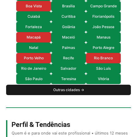
Boa Vista
Brasília
Campo Grande
Cuiabá
Curitiba
Florianópolis
Fortaleza
Goiânia
João Pessoa
Macapá
Maceió
Manaus
Natal
Palmas
Porto Alegre
Porto Velho
Recife
Rio Branco
Rio de Janeiro
Salvador
São Luís
São Paulo
Teresina
Vitória
Outras cidades →
Perfil & Tendências
Quem é e para onde vai este profissional • últimos 12 meses