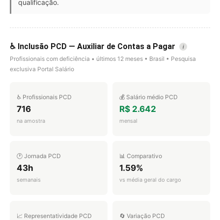
qualificação.
♿ Inclusão PCD — Auxiliar de Contas a Pagar
i
Profissionais com deficiência • últimos 12 meses • Brasil • Pesquisa
exclusiva Portal Salário
♿ Profissionais PCD
💰 Salário médio PCD
716
R$ 2.642
na amostra
mensal
🕐 Jornada PCD
📊 Comparativo
43h
1.59%
semanais
vs média geral do cargo
📈 Representatividade PCD
🔄 Variação PCD