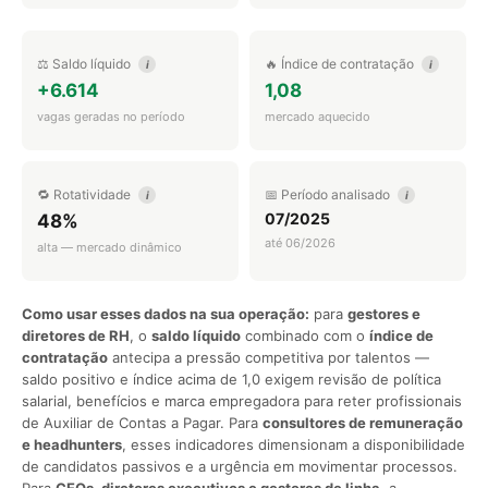
⚖️ Saldo líquido
🔥 Índice de contratação
i
i
+6.614
1,08
vagas geradas no período
mercado aquecido
🔁 Rotatividade
📅 Período analisado
i
i
07/2025
48%
até 06/2026
alta — mercado dinâmico
Como usar esses dados na sua operação:
para
gestores e
diretores de RH
, o
saldo líquido
combinado com o
índice de
contratação
antecipa a pressão competitiva por talentos —
saldo positivo e índice acima de 1,0 exigem revisão de política
salarial, benefícios e marca empregadora para reter profissionais
de Auxiliar de Contas a Pagar. Para
consultores de remuneração
e headhunters
, esses indicadores dimensionam a disponibilidade
de candidatos passivos e a urgência em movimentar processos.
Para
CEOs, diretores executivos e gestores de linha
, a