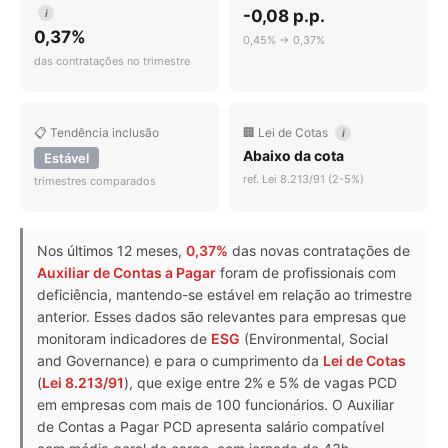
-0,08 p.p.
i
0,37%
0,45% → 0,37%
das contratações no trimestre
📋 Tendência inclusão
🏢 Lei de Cotas
i
Abaixo da cota
Estável
ref. Lei 8.213/91 (2-5%)
trimestres comparados
Nos últimos 12 meses,
0,37%
das novas contratações de
Auxiliar de Contas a Pagar
foram de profissionais com
deficiência, mantendo-se estável em relação ao trimestre
anterior. Esses dados são relevantes para empresas que
monitoram indicadores de
ESG
(Environmental, Social
and Governance) e para o cumprimento da
Lei de Cotas
(
Lei 8.213/91
), que exige entre 2% e 5% de vagas PCD
em empresas com mais de 100 funcionários. O Auxiliar
de Contas a Pagar PCD apresenta salário compatível