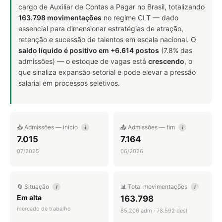
cargo de Auxiliar de Contas a Pagar no Brasil, totalizando
163.798 movimentações
no regime CLT — dado
essencial para dimensionar estratégias de atração,
retenção e sucessão de talentos em escala nacional. O
saldo líquido é positivo em +6.614 postos
(7.8% das
admissões) — o estoque de vagas está
crescendo
, o
que sinaliza expansão setorial e pode elevar a pressão
salarial em processos seletivos.
📥 Admissões — início
📤 Admissões — fim
i
i
7.015
7.164
07/2025
06/2026
🔄 Situação
📊 Total movimentações
i
i
Em alta
163.798
mercado de trabalho
85.206 adm · 78.592 desl