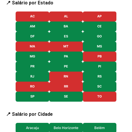
📍 Salário por Estado
AC
AL
AP
AM
BA
CE
DF
ES
GO
MA
MT
MS
MG
PA
PB
PR
PE
PI
RJ
RN
RS
RO
RR
SC
SP
SE
TO
📍 Salário por Cidade
Aracaju
Belo Horizonte
Belém