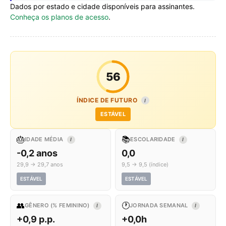
Dados por estado e cidade disponíveis para assinantes.
Conheça os planos de acesso
.
56
ÍNDICE DE FUTURO
I
ESTÁVEL
🎂
📚
IDADE MÉDIA
ESCOLARIDADE
I
I
-0,2 anos
0,0
29,9 → 29,7 anos
9,5 → 9,5 (índice)
ESTÁVEL
ESTÁVEL
👥
🕐
GÊNERO (% FEMININO)
JORNADA SEMANAL
I
I
+0,9 p.p.
+0,0h