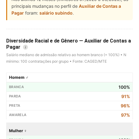
principais mudanças no perfil de
Auxiliar de Contas a
Pagar
foram:
salário subindo
.
Diversidade Racial e de Gênero — Auxiliar de Contas a
Pagar
i
Salário mediano de admissão relativo ao homem branco (= 100%) • N
mínimo: 100 contratações por grupo • Fonte: CAGED/MTE
Homem ♂
100%
91%
96%
97%
Mulher ♀