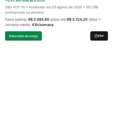
+5,9% em relação a 2025
CBO 4131-10 • Atualizado em
03 agosto de 2026
• 163.798
profissionais na amostra
Faixa salarial:
R$ 2.085,60
(piso) até
R$ 3.724,20
(teto) •
Jornada média:
43h/semana
Descrição do cargo
PDF