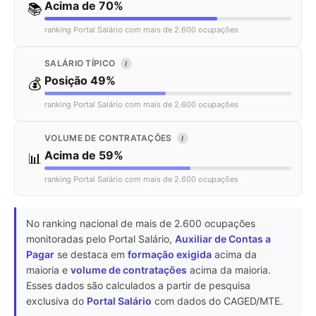
Acima de 70%
📚
ranking Portal Salário com mais de 2.600 ocupações
SALÁRIO TÍPICO
I
Posição 49%
💰
ranking Portal Salário com mais de 2.600 ocupações
VOLUME DE CONTRATAÇÕES
I
Acima de 59%
📊
ranking Portal Salário com mais de 2.600 ocupações
No ranking nacional de mais de 2.600 ocupações
monitoradas pelo Portal Salário,
Auxiliar de Contas a
Pagar
se destaca em
formação exigida
acima da
maioria e
volume de contratações
acima da maioria.
Esses dados são calculados a partir de pesquisa
exclusiva do
Portal Salário
com dados do CAGED/MTE.