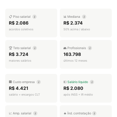
📋 Piso salarial
📊 Mediana
i
i
R$ 2.086
R$ 2.374
acordos coletivos
50% acima / abaixo
🏆 Teto salarial
👥 Profissionais
i
i
R$ 3.724
163.798
maiores salários
últimos 12 meses
🏢 Custo empresa
💵
Salário líquido
i
i
R$ 4.421
R$ 2.080
salário + encargos CLT
após INSS + IR médio
📈 Amp. salarial
🔥 Índ. contratação
i
i