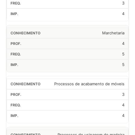
3
4
Marchetaria
4
5
5
Processos de acabamento de móveis
3
4
4
Processos de usinagem de madeira