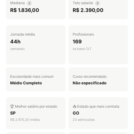
Mediana
Teto salarial
i
i
R$ 1.836,00
R$ 2.390,00
Jornada média
Profissionais
44h
169
semanais
na base CLT
Escolaridade mais comum
Curso recomendado
Médio Completo
Não especificado
🏆 Melhor salário por estado
📥 Estado que mais contrata
SP
GO
R$ 2.970,30 média
23 admissões