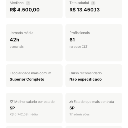
Mediana
Teto salarial
i
i
R$ 4.500,00
R$ 13.450,13
Jornada média
Profissionais
42h
61
semanais
na base CLT
Escolaridade mais comum
Curso recomendado
Superior Completo
Não especificado
🏆 Melhor salário por estado
📥 Estado que mais contrata
SP
SP
R$ 6.742,58 média
17 admissões