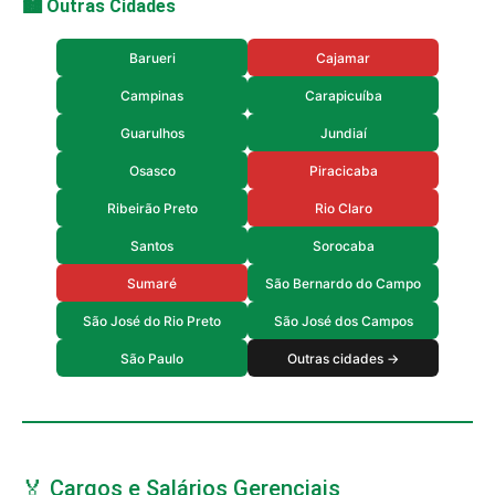
🏙️ Outras Cidades
Barueri
Cajamar
Campinas
Carapicuíba
Guarulhos
Jundiaí
Osasco
Piracicaba
Ribeirão Preto
Rio Claro
Santos
Sorocaba
Sumaré
São Bernardo do Campo
São José do Rio Preto
São José dos Campos
São Paulo
Outras cidades →
🏅 Cargos e Salários Gerenciais