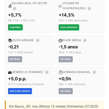
SALÁRIO REAL DO SETOR
VOLUME DE
💰
📈
CONTRATAÇÕES
I
I
+5,7%
+14,3%
R$ 2.100 → R$ 2.220
322 → 368 admissões
SUBINDO
ACELERANDO
📚
🎂
ESCOLARIDADE
IDADE MÉDIA
I
I
-0,21
-1,5 anos
7,10 → 6,89 (índice)
35,9 → 34,4 anos
ESTÁVEL
ESTÁVEL
👥
🕐
GÊNERO (% FEMININO)
JORNADA SEMANAL
I
I
+5,0 p.p.
+0,5h
21,7% mulheres no trimestre
44h → 44h semanais
MAIS MULHERES
ESTÁVEL
Em Bauru, SP, nos últimos 12 meses (trimestres 07/2025