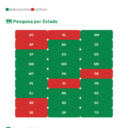
dados prontos
verificar
🗺️ Pesquisa por Estado
AC
AL
AM
AP
BA
CE
DF
ES
GO
MA
MG
MS
MT
PA
PB
PE
PI
PR
RJ
RN
RO
RR
RS
SC
SE
SP
TO