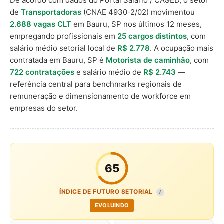
De acordo com dados do Portal Salário / CAGED, o setor
de
Transportadoras
(CNAE 4930-2/02) movimentou
2.688 vagas CLT
em Bauru, SP nos últimos 12 meses,
empregando profissionais em
25 cargos distintos
, com
salário médio setorial local de
R$ 2.778
. A ocupação mais
contratada em Bauru, SP é
Motorista de caminhão
, com
722 contratações
e salário médio de
R$ 2.743
—
referência central para benchmarks regionais de
remuneração e dimensionamento de workforce em
empresas do setor.
65
ÍNDICE DE FUTURO SETORIAL
I
EVOLUINDO