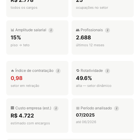
R$ 2.778
25
todos os cargos
ocupações no setor
📊 Amplitude salarial
👥 Profissionais
i
i
15%
2.688
piso → teto
últimos 12 meses
🔥 Índice de contratação
🔁 Rotatividade
i
i
0,98
49.6%
setor em retração
alta — setor dinâmico
🏢 Custo empresa (est.)
📅 Período analisado
i
i
07/2025
R$ 4.722
até 06/2026
estimado com encargos