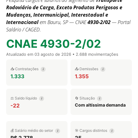
Pesquisa cargos e salários do segmento de
Transporte
Rodoviário de Carga, Exceto Produtos Perigosos e
Mudanças, Intermunicipal, Interestadual e
Internacional
em Bauru, SP — CNAE
4930-2/02
— Portal
Salário / CAGED.
CNAE 4930-2/02
Atualizado em
03 agosto de 2026
• 2.688 movimentações
📥 Contratações
📤 Demissões
i
i
1.333
1.355
⚖️ Saldo líquido
🔄 Situação
i
i
Com altíssima demanda
-22
💰 Salário médio do setor
🎯 Cargos distintos
i
i