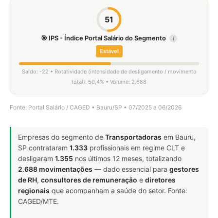
51
🎯 IPS - Índice Portal Salário do Segmento
i
Estável
Saldo: -22 • Rotatividade (intensidade de desligamento / movimento
total): 50,4% • Volume: 2.688
Fonte: Portal Salário / CAGED • Bauru/SP • 07/2025 a 06/2026
Empresas do segmento de
Transportadoras
em Bauru,
SP contrataram
1.333
profissionais em regime CLT e
desligaram
1.355
nos últimos 12 meses, totalizando
2.688 movimentações
— dado essencial para
gestores
de RH
,
consultores de remuneração
e
diretores
regionais
que acompanham a saúde do setor. Fonte:
CAGED/MTE.