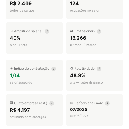
R$ 2.469
124
todos os cargos
ocupações no setor
📊 Amplitude salarial
👥 Profissionais
i
i
40%
16.266
piso → teto
últimos 12 meses
🔥 Índice de contratação
🔁 Rotatividade
i
i
1,04
48.9%
setor aquecido
alta — setor dinâmico
🏢 Custo empresa (est.)
📅 Período analisado
i
i
07/2025
R$ 4.197
até 06/2026
estimado com encargos