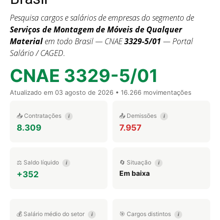
Pesquisa cargos e salários de empresas do segmento de
Serviços de Montagem de Móveis de Qualquer
Material
em todo Brasil — CNAE
3329-5/01
— Portal
Salário / CAGED.
CNAE 3329-5/01
Atualizado em
03 agosto de 2026
• 16.266 movimentações
📥 Contratações
📤 Demissões
i
i
8.309
7.957
⚖️ Saldo líquido
🔄 Situação
i
i
Em baixa
+352
💰 Salário médio do setor
🎯 Cargos distintos
i
i