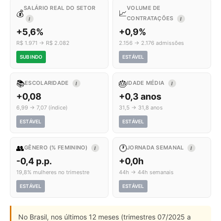
SALÁRIO REAL DO SETOR
VOLUME DE
💰
📈
CONTRATAÇÕES
I
I
+5,6%
+0,9%
R$ 1.971 → R$ 2.082
2.156 → 2.176 admissões
SUBINDO
ESTÁVEL
📚
🎂
ESCOLARIDADE
IDADE MÉDIA
I
I
+0,08
+0,3 anos
6,99 → 7,07 (índice)
31,5 → 31,8 anos
ESTÁVEL
ESTÁVEL
👥
🕐
GÊNERO (% FEMININO)
JORNADA SEMANAL
I
I
-0,4 p.p.
+0,0h
19,8% mulheres no trimestre
44h → 44h semanais
ESTÁVEL
ESTÁVEL
No Brasil, nos últimos 12 meses (trimestres 07/2025 a