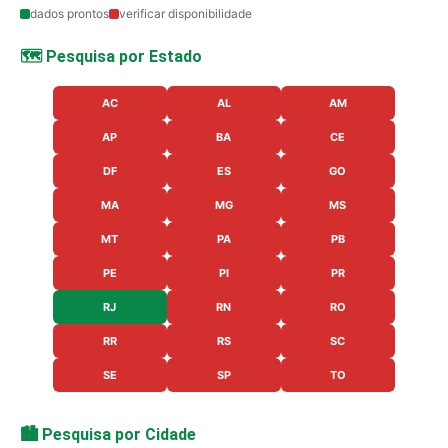
dados prontos
verificar disponibilidade
🗺️ Pesquisa por Estado
AC
AL
AM
AP
BA
CE
DF
ES
GO
MA
MG
MS
MT
PA
PB
PE
PI
PR
RJ
RN
RO
RR
RS
SC
SE
SP
TO
🏙️ Pesquisa por Cidade