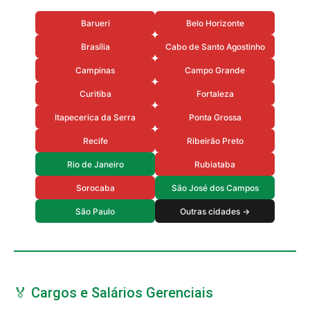
Barueri
Belo Horizonte
Brasília
Cabo de Santo Agostinho
Campinas
Campo Grande
Curitiba
Fortaleza
Itapecerica da Serra
Ponta Grossa
Recife
Ribeirão Preto
Rio de Janeiro
Rubiataba
Sorocaba
São José dos Campos
São Paulo
Outras cidades →
🏅 Cargos e Salários Gerenciais