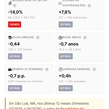
SALÁRIO REAL DO SETOR
VOLUME DE
💰
📈
CONTRATAÇÕES
I
I
-14,0%
+7,8%
R$ 2.000 → R$ 1.720
727 → 784 admissões
CAINDO
ESTÁVEL
📚
🎂
ESCOLARIDADE
IDADE MÉDIA
I
I
-0,44
-0,7 anos
7,63 → 7,19 (índice)
35,4 → 34,7 anos
ESTÁVEL
ESTÁVEL
👥
🕐
GÊNERO (% FEMININO)
JORNADA SEMANAL
I
I
-0,7 p.p.
+0,4h
6,8% mulheres no trimestre
43h → 44h semanais
ESTÁVEL
ESTÁVEL
Em São Luís, MA, nos últimos 12 meses (trimestres
07/2025 a 06/2026), o setor de
Escritórios de