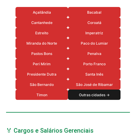
Açailândia
Bacabal
Cantanhede
Coroatá
Estreito
Imperatriz
Miranda do Norte
Paco do Lumiar
Pastos Bons
Penalva
Peri Mirim
Porto Franco
Presidente Dutra
Santa Inês
São Bernardo
São José de Ribamar
Timon
Outras cidades →
🏅 Cargos e Salários Gerenciais