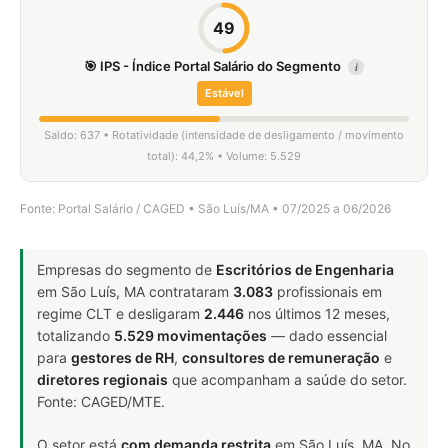
49
🎯 IPS - Índice Portal Salário do Segmento
i
Estável
Saldo: 637 • Rotatividade (intensidade de desligamento / movimento
total): 44,2% • Volume: 5.529
Fonte: Portal Salário / CAGED • São Luís/MA • 07/2025 a 06/2026
Empresas do segmento de
Escritórios de Engenharia
em São Luís, MA contrataram
3.083
profissionais em
regime CLT e desligaram
2.446
nos últimos 12 meses,
totalizando
5.529 movimentações
— dado essencial
para
gestores de RH
,
consultores de remuneração
e
diretores regionais
que acompanham a saúde do setor.
Fonte: CAGED/MTE.
O setor está
com demanda restrita
em São Luís, MA. No