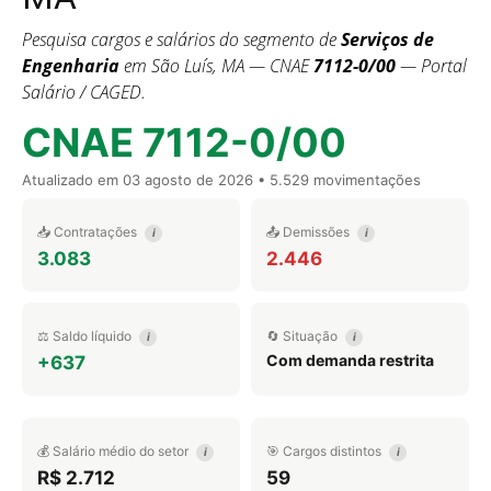
Pesquisa cargos e salários do segmento de
Serviços de
Engenharia
em São Luís, MA — CNAE
7112-0/00
— Portal
Salário / CAGED.
CNAE 7112-0/00
Atualizado em
03 agosto de 2026
• 5.529 movimentações
📥 Contratações
📤 Demissões
i
i
3.083
2.446
⚖️ Saldo líquido
🔄 Situação
i
i
Com demanda restrita
+637
💰 Salário médio do setor
🎯 Cargos distintos
i
i
R$ 2.712
59