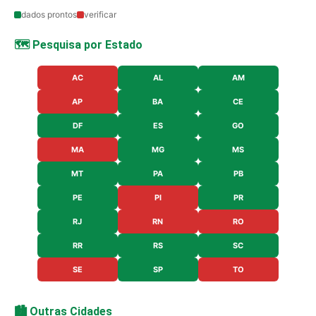
dados prontos
verificar
🗺️ Pesquisa por Estado
AC
AL
AM
AP
BA
CE
DF
ES
GO
MA
MG
MS
MT
PA
PB
PE
PI
PR
RJ
RN
RO
RR
RS
SC
SE
SP
TO
🏙️ Outras Cidades