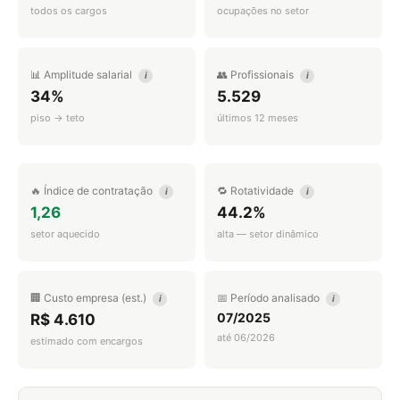
todos os cargos
ocupações no setor
📊 Amplitude salarial
👥 Profissionais
i
i
34%
5.529
piso → teto
últimos 12 meses
🔥 Índice de contratação
🔁 Rotatividade
i
i
1,26
44.2%
setor aquecido
alta — setor dinâmico
🏢 Custo empresa (est.)
📅 Período analisado
i
i
07/2025
R$ 4.610
até 06/2026
estimado com encargos