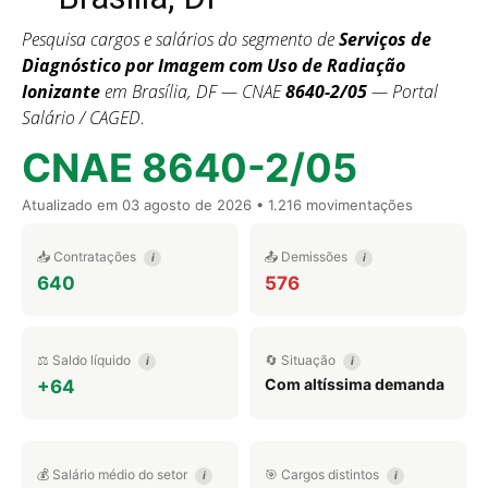
Pesquisa cargos e salários do segmento de
Serviços de
Diagnóstico por Imagem com Uso de Radiação
Ionizante
em Brasília, DF — CNAE
8640-2/05
— Portal
Salário / CAGED.
CNAE 8640-2/05
Atualizado em
03 agosto de 2026
• 1.216 movimentações
📥 Contratações
📤 Demissões
i
i
640
576
⚖️ Saldo líquido
🔄 Situação
i
i
Com altíssima demanda
+64
💰 Salário médio do setor
🎯 Cargos distintos
i
i