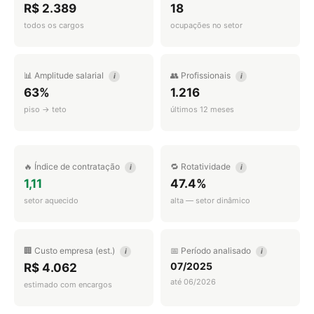
R$ 2.389
18
todos os cargos
ocupações no setor
📊 Amplitude salarial
👥 Profissionais
i
i
63%
1.216
piso → teto
últimos 12 meses
🔥 Índice de contratação
🔁 Rotatividade
i
i
1,11
47.4%
setor aquecido
alta — setor dinâmico
🏢 Custo empresa (est.)
📅 Período analisado
i
i
07/2025
R$ 4.062
até 06/2026
estimado com encargos