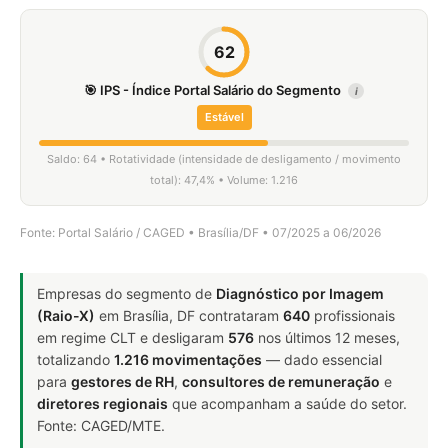
62
🎯 IPS - Índice Portal Salário do Segmento
i
Estável
Saldo: 64 • Rotatividade (intensidade de desligamento / movimento
total): 47,4% • Volume: 1.216
Fonte: Portal Salário / CAGED • Brasília/DF • 07/2025 a 06/2026
Empresas do segmento de
Diagnóstico por Imagem
(Raio-X)
em Brasília, DF contrataram
640
profissionais
em regime CLT e desligaram
576
nos últimos 12 meses,
totalizando
1.216 movimentações
— dado essencial
para
gestores de RH
,
consultores de remuneração
e
diretores regionais
que acompanham a saúde do setor.
Fonte: CAGED/MTE.