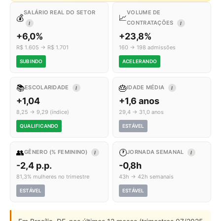
SALÁRIO REAL DO SETOR
VOLUME DE
💰
📈
CONTRATAÇÕES
I
I
+6,0%
+23,8%
R$ 1.605 → R$ 1.701
160 → 198 admissões
SUBINDO
ACELERANDO
📚
🎂
ESCOLARIDADE
IDADE MÉDIA
I
I
+1,04
+1,6 anos
8,25 → 9,29 (índice)
29,4 → 31,0 anos
QUALIFICANDO
ESTÁVEL
👥
🕐
GÊNERO (% FEMININO)
JORNADA SEMANAL
I
I
-2,4 p.p.
-0,8h
81,3% mulheres no trimestre
43h → 42h semanais
ESTÁVEL
ESTÁVEL