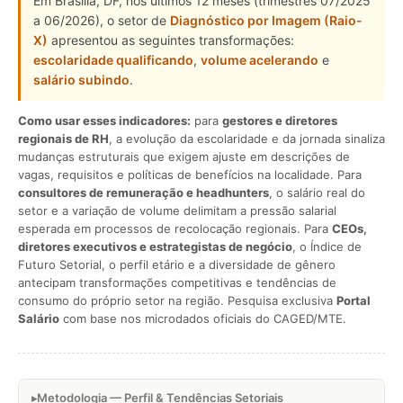
Em Brasília, DF, nos últimos 12 meses (trimestres 07/2025
a 06/2026), o setor de
Diagnóstico por Imagem (Raio-
X)
apresentou as seguintes transformações:
escolaridade qualificando
,
volume acelerando
e
salário subindo
.
Como usar esses indicadores:
para
gestores e diretores
regionais de RH
, a evolução da escolaridade e da jornada sinaliza
mudanças estruturais que exigem ajuste em descrições de
vagas, requisitos e políticas de benefícios na localidade. Para
consultores de remuneração e headhunters
, o salário real do
setor e a variação de volume delimitam a pressão salarial
esperada em processos de recolocação regionais. Para
CEOs,
diretores executivos e estrategistas de negócio
, o Índice de
Futuro Setorial, o perfil etário e a diversidade de gênero
antecipam transformações competitivas e tendências de
consumo do próprio setor na região. Pesquisa exclusiva
Portal
Salário
com base nos microdados oficiais do CAGED/MTE.
Metodologia — Perfil & Tendências Setoriais