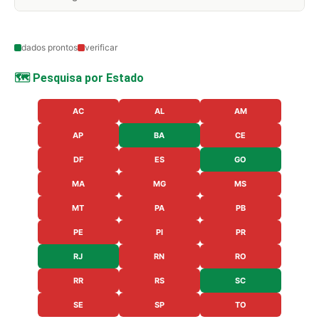
dados prontos
verificar
🗺️ Pesquisa por Estado
AC
AL
AM
AP
BA
CE
DF
ES
GO
MA
MG
MS
MT
PA
PB
PE
PI
PR
RJ
RN
RO
RR
RS
SC
SE
SP
TO