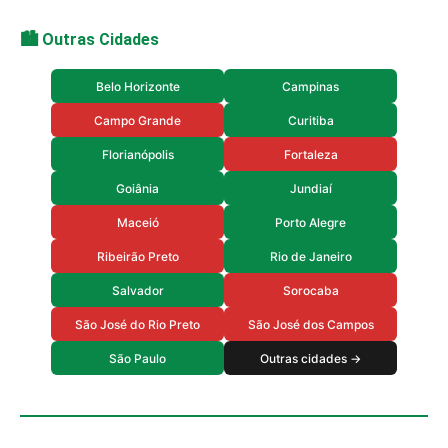
🏙️ Outras Cidades
Belo Horizonte
Campinas
Campo Grande
Curitiba
Florianópolis
Fortaleza
Goiânia
Jundiaí
Maceió
Porto Alegre
Ribeirão Preto
Rio de Janeiro
Salvador
Sorocaba
São José do Rio Preto
São José dos Campos
São Paulo
Outras cidades →