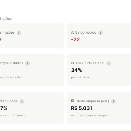
tações
emissões
⚖️ Saldo líquido
i
i
9
-22
argos distintos
📊 Amplitude salarial
i
i
34%
ações no setor
piso → teto
otatividade
🏢 Custo empresa (est.)
i
i
.7%
R$ 5.031
 — setor dinâmico
estimado com encargos