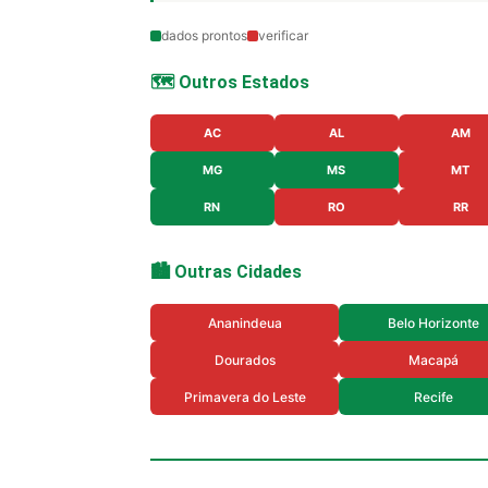
dados prontos
verificar
🗺️ Outros Estados
AC
AL
AM
MG
MS
MT
RN
RO
RR
🏙️ Outras Cidades
Ananindeua
Belo Horizonte
Dourados
Macapá
Primavera do Leste
Recife