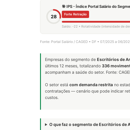
🎯 IPS - Índice Portal Salário do Seg
Forte Retração
28
Saldo: -22 • Rotatividade (intensidade de d
Fonte: Portal Salário / CAGED • DF • 07/2025 a 06/20
Empresas do segmento de
Escritórios de A
últimos 12 meses, totalizando
336 movimen
acompanham a saúde do setor. Fonte: CAG
O setor está
com demanda restrita
no estad
contratações — cenário que pode indicar ret
custos.
O que faz o segmento de Escritórios de 