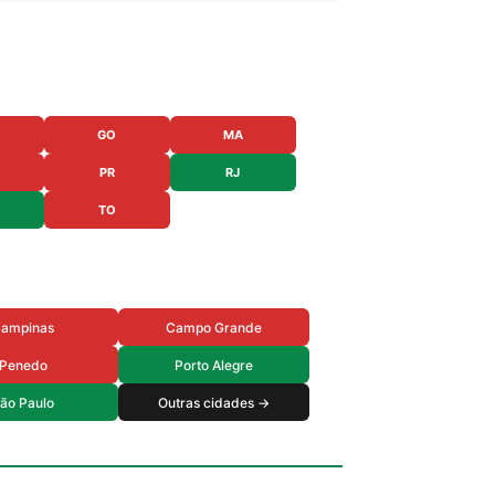
GO
MA
PR
RJ
TO
ampinas
Campo Grande
Penedo
Porto Alegre
ão Paulo
Outras cidades →