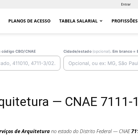
Entrar
PLANOS DE ACESSO
TABELA SALARIAL
PROFISSÕES
ou código CBO/CNAE
Cidade/estado
(opcional)
. Em branco = 
rquitetura — CNAE 7111-
rviços de Arquitetura
no estado do Distrito Federal — CNAE
71