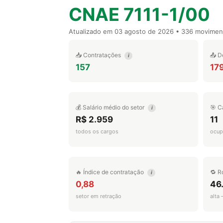
CNAE 7111-1/00
Atualizado em
03 agosto de 2026
• 336 movimen
📥 Contratações
📤 D
i
157
17
💰 Salário médio do setor
🎯 C
i
R$ 2.959
11
todos os cargos
ocup
🔥 Índice de contratação
🔁 R
i
0,88
46
setor em retração
alta