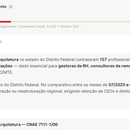
mento
i
esligamento / movimento total): 53,3% • Volume: 336
26
rquitetura
no estado do Distrito Federal contrataram
157
profissiona
tações
— dado essencial para
gestores de RH
,
consultores de re
ED/MTE.
o do Distrito Federal. No comparativo entre os meses de
07/2025 e
ração ou reestruturação regional, exigindo atenção de CEOs e direto
Arquitetura — CNAE 7111-1/00