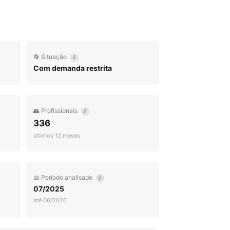
🔄 Situação
i
Com demanda restrita
👥 Profissionais
i
336
últimos 12 meses
📅 Período analisado
i
07/2025
até 06/2026