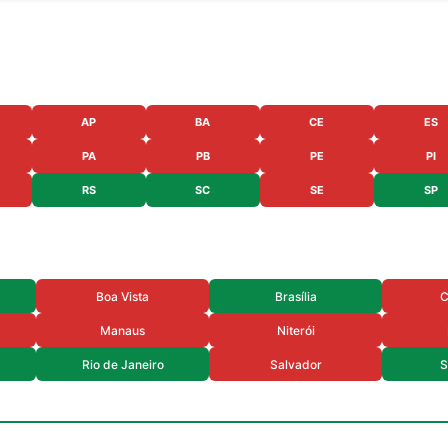
AP
BA
CE
ES
PA
PB
PE
PI
RS
SC
SE
SP
Boa Vista
Brasília
C
Manaus
Niterói
Rio de Janeiro
Salvador
S