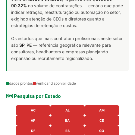
90.32%
no volume de contratações — cenário que pode
indicar retração, reestruturação ou automação no setor,
exigindo atenção de CEOs e diretores quanto a
estratégias de retenção e custos.
Os estados que mais contratam profissionais neste setor
são
SP, PE
— referência geográfica relevante para
consultores, headhunters e empresas planejando
expansão ou recrutamento regionalizado.
dados prontos
verificar disponibilidade
🗺️ Pesquisa por Estado
AC
AL
AM
AP
BA
CE
DF
ES
GO