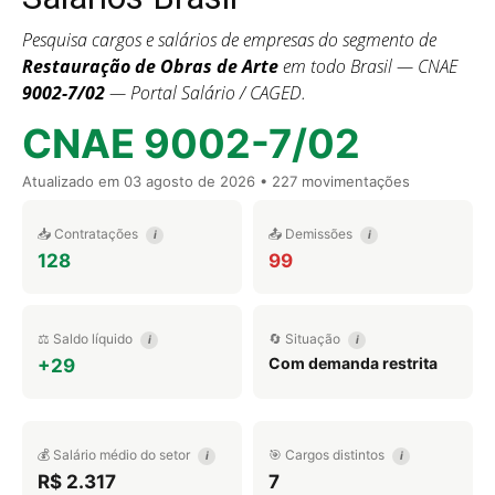
Pesquisa cargos e salários de empresas do segmento de
Restauração de Obras de Arte
em todo Brasil — CNAE
9002-7/02
— Portal Salário / CAGED.
CNAE 9002-7/02
Atualizado em
03 agosto de 2026
• 227 movimentações
📥 Contratações
📤 Demissões
i
i
128
99
⚖️ Saldo líquido
🔄 Situação
i
i
Com demanda restrita
+29
💰 Salário médio do setor
🎯 Cargos distintos
i
i
R$ 2.317
7