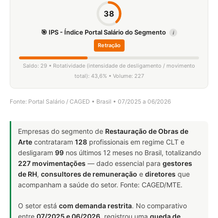
38
🎯 IPS - Índice Portal Salário do Segmento
i
Retração
Saldo: 29 • Rotatividade (intensidade de desligamento / movimento
total): 43,6% • Volume: 227
Fonte: Portal Salário / CAGED • Brasil • 07/2025 a 06/2026
Empresas do segmento de
Restauração de Obras de
Arte
contrataram
128
profissionais em regime CLT e
desligaram
99
nos últimos 12 meses no Brasil, totalizando
227 movimentações
— dado essencial para
gestores
de RH
,
consultores de remuneração
e
diretores
que
acompanham a saúde do setor. Fonte: CAGED/MTE.
O setor está
com demanda restrita
. No comparativo
entre
07/2025 e 06/2026
, registrou uma
queda de