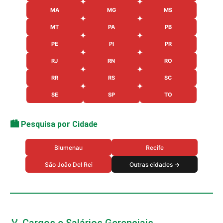
MA
MG
MS
MT
PA
PB
PE
PI
PR
RJ
RN
RO
RR
RS
SC
SE
SP
TO
🏙️ Pesquisa por Cidade
Blumenau
Recife
São João Del Rei
Outras cidades →