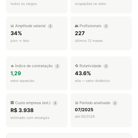
todos os cargos
ocupações no setor
📊 Amplitude salarial
👥 Profissionais
i
i
34%
227
piso → teto
últimos 12 meses
🔥 Índice de contratação
🔁 Rotatividade
i
i
1,29
43.6%
setor aquecido
alta — setor dinâmico
🏢 Custo empresa (est.)
📅 Período analisado
i
i
07/2025
R$ 3.938
até 06/2026
estimado com encargos