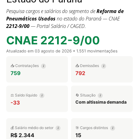
Pesquisa cargos e salários do segmento de
Reforma de
Pneumáticos Usados
no estado do Paraná — CNAE
2212-9/00
— Portal Salário / CAGED.
CNAE 2212-9/00
Atualizado em
03 agosto de 2026
• 1.551 movimentações
📥 Contratações
📤 Demissões
i
i
759
792
⚖️ Saldo líquido
🔄 Situação
i
i
Com altíssima demanda
-33
💰 Salário médio do setor
🎯 Cargos distintos
i
i
R$ 2.344
15