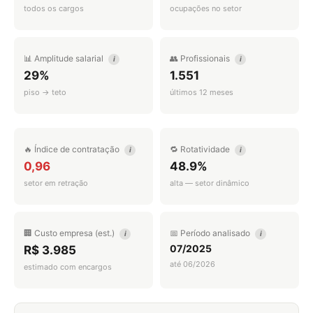
todos os cargos
ocupações no setor
📊 Amplitude salarial
👥 Profissionais
i
i
29%
1.551
piso → teto
últimos 12 meses
🔥 Índice de contratação
🔁 Rotatividade
i
i
0,96
48.9%
setor em retração
alta — setor dinâmico
🏢 Custo empresa (est.)
📅 Período analisado
i
i
07/2025
R$ 3.985
até 06/2026
estimado com encargos