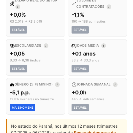
SALÁRIO REAL DO SETOR
VOLUME DE
💰
📈
CONTRATAÇÕES
I
I
+0,0%
-1,1%
R$ 2.019 → R$ 2.019
190 → 188 admissões
ESTÁVEL
ESTÁVEL
📚
🎂
ESCOLARIDADE
IDADE MÉDIA
I
I
+0,05
+0,1 anos
6,33 → 6,38 (índice)
33,2 → 33,3 anos
ESTÁVEL
ESTÁVEL
👥
🕐
GÊNERO (% FEMININO)
JORNADA SEMANAL
I
I
-5,1 p.p.
+0,0h
12,8% mulheres no trimestre
44h → 44h semanais
MAIS HOMENS
ESTÁVEL
No estado do Paraná, nos últimos 12 meses (trimestres
07/2025 a 06/2026), o setor de
Recauchutadoras de