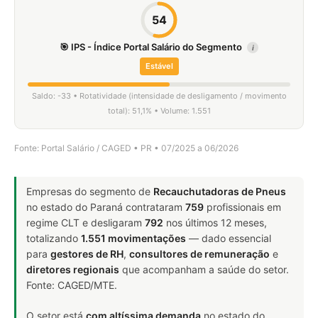
54
🎯 IPS - Índice Portal Salário do Segmento
i
Estável
Saldo: -33 • Rotatividade (intensidade de desligamento / movimento
total): 51,1% • Volume: 1.551
Fonte: Portal Salário / CAGED • PR • 07/2025 a 06/2026
Empresas do segmento de
Recauchutadoras de Pneus
no estado do Paraná contrataram
759
profissionais em
regime CLT e desligaram
792
nos últimos 12 meses,
totalizando
1.551 movimentações
— dado essencial
para
gestores de RH
,
consultores de remuneração
e
diretores regionais
que acompanham a saúde do setor.
Fonte: CAGED/MTE.
O setor está
com altíssima demanda
no estado do