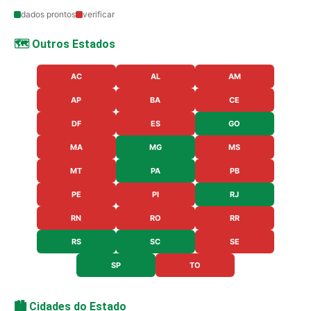
dados prontos
verificar
🗺️ Outros Estados
AC
AL
AM
AP
BA
CE
DF
ES
GO
MA
MG
MS
MT
PA
PB
PE
PI
RJ
RN
RO
RR
RS
SC
SE
SP
TO
🏙️ Cidades do Estado