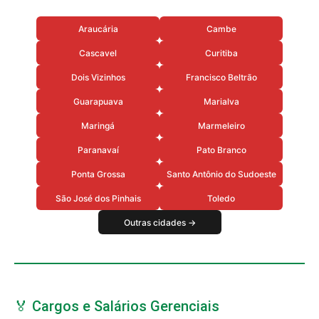
Araucária
Cambe
Cascavel
Curitiba
Dois Vizinhos
Francisco Beltrão
Guarapuava
Marialva
Maringá
Marmeleiro
Paranavaí
Pato Branco
Ponta Grossa
Santo Antônio do Sudoeste
São José dos Pinhais
Toledo
Outras cidades →
🏅 Cargos e Salários Gerenciais