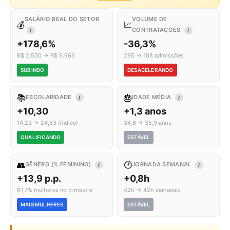
SALÁRIO REAL DO SETOR
VOLUME DE
💰
📈
CONTRATAÇÕES
I
I
+178,6%
-36,3%
R$ 2.500 → R$ 6.966
295 → 188 admissões
SUBINDO
DESACELERANDO
📚
🎂
ESCOLARIDADE
IDADE MÉDIA
I
I
+10,30
+1,3 anos
14,23 → 24,53 (índice)
34,6 → 35,9 anos
QUALIFICANDO
ESTÁVEL
👥
🕐
GÊNERO (% FEMININO)
JORNADA SEMANAL
I
I
+13,9 p.p.
+0,8h
61,7% mulheres no trimestre
42h → 42h semanais
MAIS MULHERES
ESTÁVEL