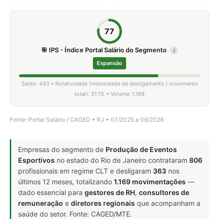
77
🎯 IPS - Índice Portal Salário do Segmento
i
Expansão
Saldo: 443 • Rotatividade (intensidade de desligamento / movimento
total): 31,1% • Volume: 1.169
Fonte: Portal Salário / CAGED • RJ • 07/2025 a 06/2026
Empresas do segmento de
Produção de Eventos
Esportivos
no estado do Rio de Janeiro contrataram
806
profissionais em regime CLT e desligaram
363
nos
últimos 12 meses, totalizando
1.169 movimentações
—
dado essencial para
gestores de RH
,
consultores de
remuneração
e
diretores regionais
que acompanham a
saúde do setor. Fonte: CAGED/MTE.