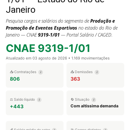
Janeiro
Pesquisa cargos e salários do segmento de
Produção e
Promoção de Eventos Esportivos
no estado do Rio de
Janeiro — CNAE
9319-1/01
— Portal Salário / CAGED.
CNAE 9319-1/01
Atualizado em
03 agosto de 2026
• 1.169 movimentações
📥 Contratações
📤 Demissões
i
i
806
363
⚖️ Saldo líquido
🔄 Situação
i
i
Com altíssima demanda
+443
💰 Salário médio do setor
🎯 Cargos distintos