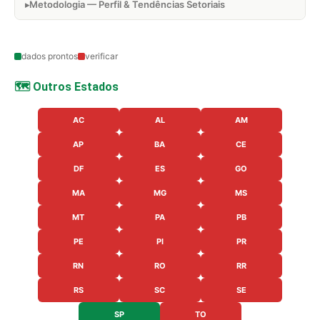
Metodologia — Perfil & Tendências Setoriais
dados prontos
verificar
🗺️ Outros Estados
AC
AL
AM
AP
BA
CE
DF
ES
GO
MA
MG
MS
MT
PA
PB
PE
PI
PR
RN
RO
RR
RS
SC
SE
SP
TO