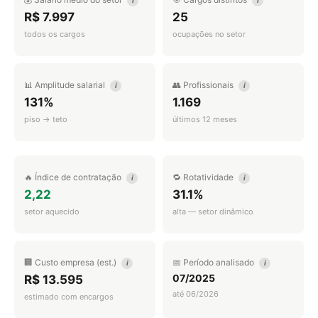
i
i
R$ 7.997
25
todos os cargos
ocupações no setor
📊 Amplitude salarial
👥 Profissionais
i
i
131%
1.169
piso → teto
últimos 12 meses
🔥 Índice de contratação
🔁 Rotatividade
i
i
2,22
31.1%
setor aquecido
alta — setor dinâmico
🏢 Custo empresa (est.)
📅 Período analisado
i
i
07/2025
R$ 13.595
até 06/2026
estimado com encargos