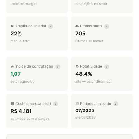
todos os cargos
ocupações no setor
📊 Amplitude salarial
👥 Profissionais
i
i
22%
705
piso → teto
últimos 12 meses
🔥 Índice de contratação
🔁 Rotatividade
i
i
1,07
48.4%
setor aquecido
alta — setor dinâmico
🏢 Custo empresa (est.)
📅 Período analisado
i
i
07/2025
R$ 4.181
até 06/2026
estimado com encargos