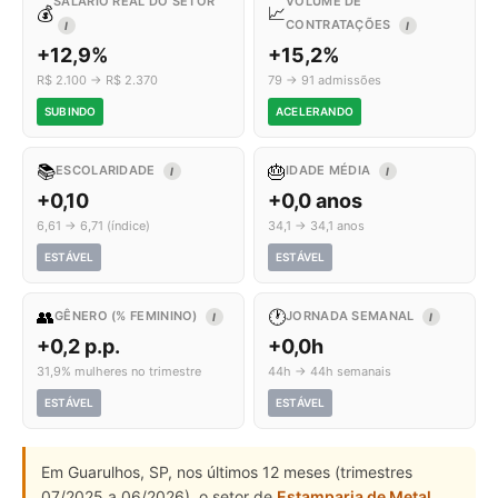
SALÁRIO REAL DO SETOR
VOLUME DE
💰
📈
CONTRATAÇÕES
I
I
+12,9%
+15,2%
R$ 2.100 → R$ 2.370
79 → 91 admissões
SUBINDO
ACELERANDO
📚
🎂
ESCOLARIDADE
IDADE MÉDIA
I
I
+0,10
+0,0 anos
6,61 → 6,71 (índice)
34,1 → 34,1 anos
ESTÁVEL
ESTÁVEL
👥
🕐
GÊNERO (% FEMININO)
JORNADA SEMANAL
I
I
+0,2 p.p.
+0,0h
31,9% mulheres no trimestre
44h → 44h semanais
ESTÁVEL
ESTÁVEL
Em Guarulhos, SP, nos últimos 12 meses (trimestres
07/2025 a 06/2026), o setor de
Estamparia de Metal