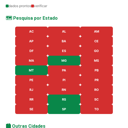
dados prontos
verificar
🗺️ Pesquisa por Estado
AC
AL
AM
AP
BA
CE
DF
ES
GO
MA
MG
MS
MT
PA
PB
PE
PI
PR
RJ
RN
RO
RR
RS
SC
SE
SP
TO
🏙️ Outras Cidades