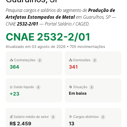
Pesquisa cargos e salários do segmento de
Produção de
Artefatos Estampados de Metal
em Guarulhos, SP —
CNAE
2532-2/01
— Portal Salário / CAGED.
CNAE 2532-2/01
Atualizado em
03 agosto de 2026
• 705 movimentações
📥 Contratações
📤 Demissões
i
i
364
341
⚖️ Saldo líquido
🔄 Situação
i
i
Em baixa
+23
💰 Salário médio do setor
🎯 Cargos distintos
i
i
R$ 2.459
13