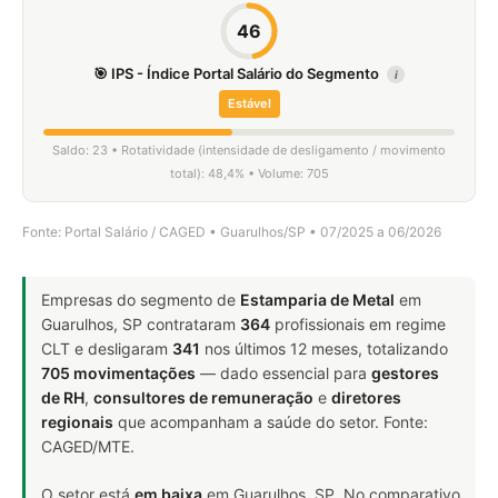
46
🎯 IPS - Índice Portal Salário do Segmento
i
Estável
Saldo: 23 • Rotatividade (intensidade de desligamento / movimento
total): 48,4% • Volume: 705
Fonte: Portal Salário / CAGED • Guarulhos/SP • 07/2025 a 06/2026
Empresas do segmento de
Estamparia de Metal
em
Guarulhos, SP contrataram
364
profissionais em regime
CLT e desligaram
341
nos últimos 12 meses, totalizando
705 movimentações
— dado essencial para
gestores
de RH
,
consultores de remuneração
e
diretores
regionais
que acompanham a saúde do setor. Fonte:
CAGED/MTE.
O setor está
em baixa
em Guarulhos, SP. No comparativo