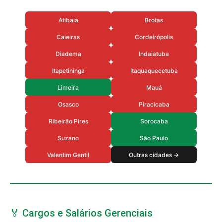
Atibaia
Brotas
Caieiras
Cordeirópolis
Diadema
Indaiatuba
Itapetininga
Itaquaquecetuba
Limeira
Mauá
Osasco
Piracicaba
Ribeirão Pires
Sorocaba
Suzano
São Paulo
Valentim Gentil
Outras cidades →
🏅 Cargos e Salários Gerenciais