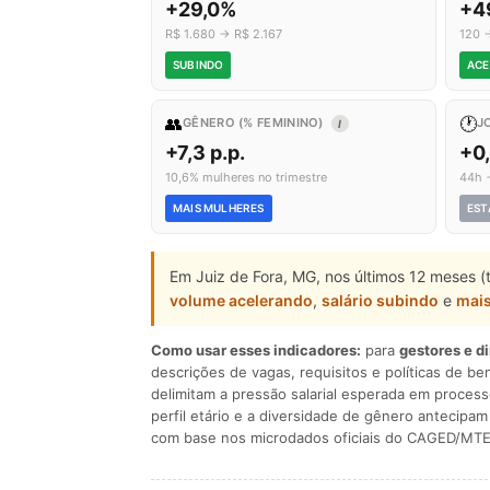
+29,0%
+4
R$ 1.680 → R$ 2.167
120 
SUBINDO
ACE
👥
🕐
GÊNERO (% FEMININO)
J
I
+7,3 p.p.
+0
10,6% mulheres no trimestre
44h 
MAIS MULHERES
EST
Em Juiz de Fora, MG, nos últimos 12 meses (
volume acelerando
,
salário subindo
e
mai
Como usar esses indicadores:
para
gestores e d
descrições de vagas, requisitos e políticas de be
delimitam a pressão salarial esperada em process
perfil etário e a diversidade de gênero antecip
com base nos microdados oficiais do CAGED/MTE