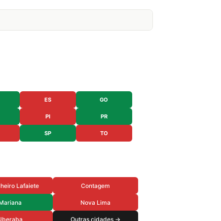
ES
GO
PI
PR
SP
TO
heiro Lafaiete
Contagem
Mariana
Nova Lima
Uberaba
Outras cidades →