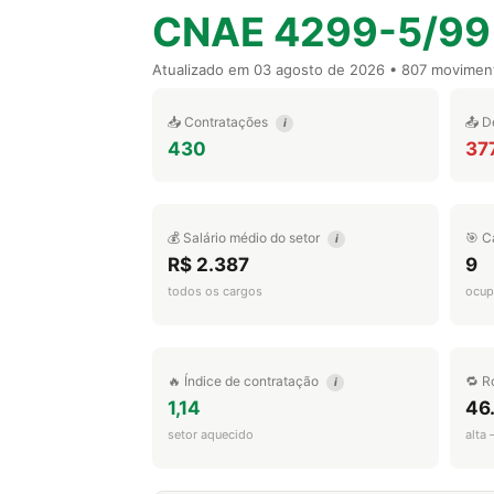
CNAE 4299-5/99
Atualizado em
03 agosto de 2026
• 807 movimen
📥 Contratações
📤 D
i
430
37
💰 Salário médio do setor
🎯 C
i
R$ 2.387
9
todos os cargos
ocup
🔥 Índice de contratação
🔁 R
i
1,14
46
setor aquecido
alta