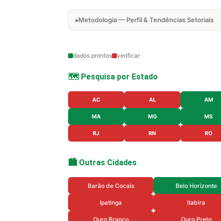
Metodologia — Perfil & Tendências Setoriais
dados prontos
verificar
🗺️ Pesquisa por Estado
AC
AL
AM
MA
MG
MS
RJ
RN
RO
🏙️ Outras Cidades
Barão de Cocais
Belo Horizonte
Ipatinga
Itabira
Ouro Branco
Ouro Preto