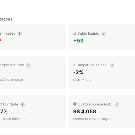
tações
emissões
⚖️ Saldo líquido
i
i
7
+53
argos distintos
📊 Amplitude salarial
i
i
-2%
ações no setor
piso → teto
otatividade
🏢 Custo empresa (est.)
i
i
.7%
R$ 4.058
 — setor dinâmico
estimado com encargos