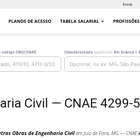
Entrar
PLANOS DE ACESSO
TABELA SALARIAL
PROFISSÕES
ou código CBO/CNAE
Cidade/estado
(opcional)
. Em branco = 
ria Civil — CNAE 4299-5
tras Obras de Engenharia Civil
em Juiz de Fora, MG — CNAE