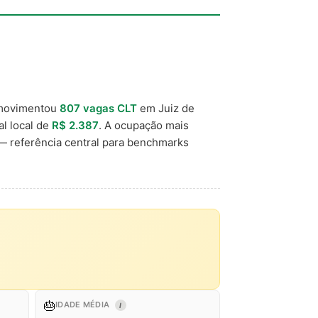
movimentou
807 vagas CLT
em Juiz de
al local de
R$ 2.387
. A ocupação mais
 referência central para benchmarks
🎂
IDADE MÉDIA
I