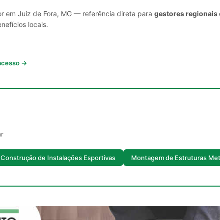
or em Juiz de Fora, MG — referência direta para
gestores regionais 
nefícios locais.
 acesso →
ar
Construção de Instalações Esportivas
Montagem de Estruturas Met