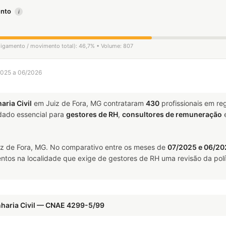
mento
i
sligamento / movimento total): 46,7% • Volume: 807
/2025 a 06/2026
ria Civil
em Juiz de Fora, MG contrataram
430
profissionais em r
ado essencial para
gestores de RH
,
consultores de remuneração
z de Fora, MG. No comparativo entre os meses de
07/2025 e 06/20
ntos na localidade que exige de gestores de RH uma revisão da polí
nharia Civil — CNAE 4299-5/99