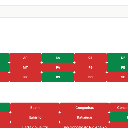
AP
BA
CE
DF
MT
PA
PB
PE
RR
RS
SC
SE
Betim
Congonhas
Consel
Itabirito
Itatiaiuçu
Serra do Salitre
São Gonçalo do Rio Abaixo