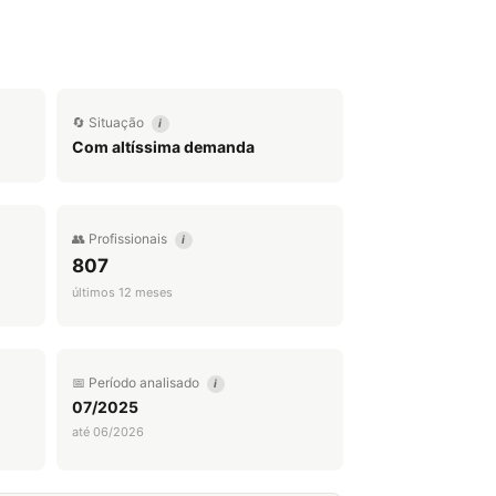
🔄 Situação
i
Com altíssima demanda
👥 Profissionais
i
807
últimos 12 meses
📅 Período analisado
i
07/2025
até 06/2026