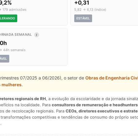
9,2%
+0,31
→ 179 admissões
5,82 → 6,13 (índice)
LERANDO
ESTÁVEL
ORNADA SEMANAL
I
,0h
→ 44h semanais
ÁVEL
trimestres 07/2025 a 06/2026), o setor de
Obras de Engenharia Civi
s mulheres
.
iretores regionais de RH
, a evolução da escolaridade e da jornada sina
nefícios na localidade. Para
consultores de remuneração e headhunters
os de recolocação regionais. Para
CEOs, diretores executivos e estrat
am transformações competitivas e tendências de consumo do próprio seto
.