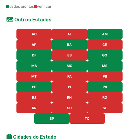
dados prontos
verificar
🗺️ Outros Estados
AC
AL
AM
AP
BA
CE
DF
ES
GO
MA
MG
MS
MT
PA
PB
PE
PI
PR
RJ
RN
RO
RR
SC
SE
SP
TO
🏙️ Cidades do Estado