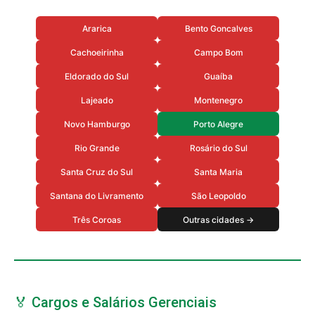
Ararica
Bento Goncalves
Cachoeirinha
Campo Bom
Eldorado do Sul
Guaíba
Lajeado
Montenegro
Novo Hamburgo
Porto Alegre
Rio Grande
Rosário do Sul
Santa Cruz do Sul
Santa Maria
Santana do Livramento
São Leopoldo
Três Coroas
Outras cidades →
🏅 Cargos e Salários Gerenciais