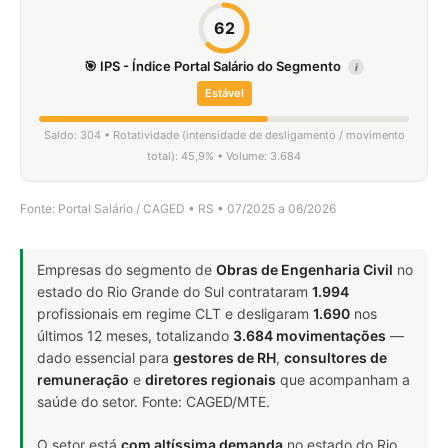
62
🎯 IPS - Índice Portal Salário do Segmento
i
Estável
Saldo: 304 • Rotatividade (intensidade de desligamento / movimento
total): 45,9% • Volume: 3.684
Fonte: Portal Salário / CAGED • RS • 07/2025 a 06/2026
Empresas do segmento de
Obras de Engenharia Civil
no
estado do Rio Grande do Sul contrataram
1.994
profissionais em regime CLT e desligaram
1.690
nos
últimos 12 meses, totalizando
3.684 movimentações
—
dado essencial para
gestores de RH
,
consultores de
remuneração
e
diretores regionais
que acompanham a
saúde do setor. Fonte: CAGED/MTE.
O setor está
com altíssima demanda
no estado do Rio