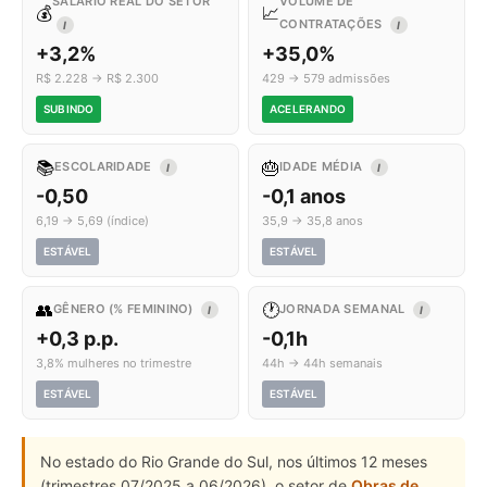
SALÁRIO REAL DO SETOR
VOLUME DE
💰
📈
CONTRATAÇÕES
I
I
+3,2%
+35,0%
R$ 2.228 → R$ 2.300
429 → 579 admissões
SUBINDO
ACELERANDO
📚
🎂
ESCOLARIDADE
IDADE MÉDIA
I
I
-0,50
-0,1 anos
6,19 → 5,69 (índice)
35,9 → 35,8 anos
ESTÁVEL
ESTÁVEL
👥
🕐
GÊNERO (% FEMININO)
JORNADA SEMANAL
I
I
+0,3 p.p.
-0,1h
3,8% mulheres no trimestre
44h → 44h semanais
ESTÁVEL
ESTÁVEL
No estado do Rio Grande do Sul, nos últimos 12 meses
(trimestres 07/2025 a 06/2026), o setor de
Obras de