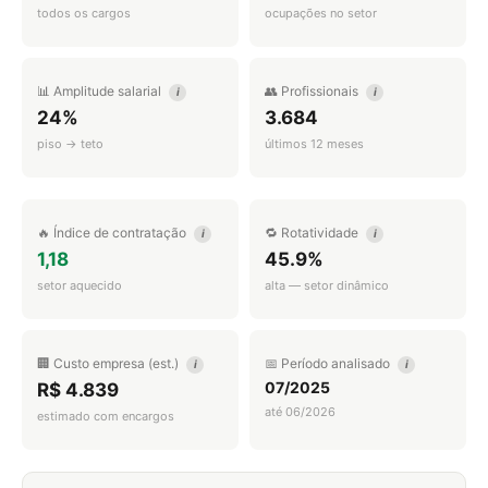
todos os cargos
ocupações no setor
📊 Amplitude salarial
👥 Profissionais
i
i
24%
3.684
piso → teto
últimos 12 meses
🔥 Índice de contratação
🔁 Rotatividade
i
i
1,18
45.9%
setor aquecido
alta — setor dinâmico
🏢 Custo empresa (est.)
📅 Período analisado
i
i
07/2025
R$ 4.839
até 06/2026
estimado com encargos