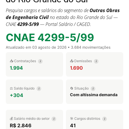
Pesquisa cargos e salários do segmento de
Outras Obras
de Engenharia Civil
no estado do Rio Grande do Sul —
CNAE
4299-5/99
— Portal Salário / CAGED.
CNAE 4299-5/99
Atualizado em
03 agosto de 2026
• 3.684 movimentações
📥 Contratações
📤 Demissões
i
i
1.994
1.690
⚖️ Saldo líquido
🔄 Situação
i
i
Com altíssima demanda
+304
💰 Salário médio do setor
🎯 Cargos distintos
i
i
R$ 2.846
41