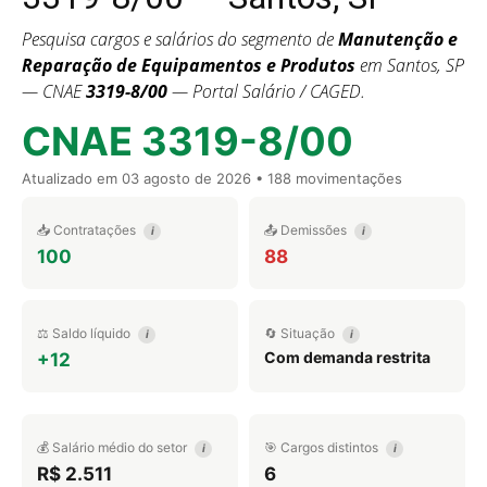
Pesquisa cargos e salários do segmento de
Manutenção e
Reparação de Equipamentos e Produtos
em Santos, SP
— CNAE
3319-8/00
— Portal Salário / CAGED.
CNAE 3319-8/00
Atualizado em
03 agosto de 2026
• 188 movimentações
📥 Contratações
📤 Demissões
i
i
100
88
⚖️ Saldo líquido
🔄 Situação
i
i
Com demanda restrita
+12
💰 Salário médio do setor
🎯 Cargos distintos
i
i
R$ 2.511
6