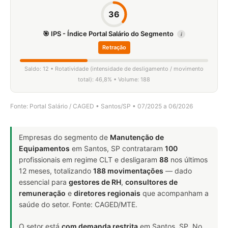
36
🎯 IPS - Índice Portal Salário do Segmento
i
Retração
Saldo: 12 • Rotatividade (intensidade de desligamento / movimento
total): 46,8% • Volume: 188
Fonte: Portal Salário / CAGED • Santos/SP • 07/2025 a 06/2026
Empresas do segmento de
Manutenção de
Equipamentos
em Santos, SP contrataram
100
profissionais em regime CLT e desligaram
88
nos últimos
12 meses, totalizando
188 movimentações
— dado
essencial para
gestores de RH
,
consultores de
remuneração
e
diretores regionais
que acompanham a
saúde do setor. Fonte: CAGED/MTE.
O setor está
com demanda restrita
em Santos, SP. No