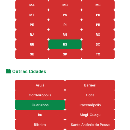
MA
MG
MS
MT
PA
PB
PE
PI
PR
RJ
RN
RO
RR
RS
SC
SE
SP
TO
🏙️ Outras Cidades
Arujá
Barueri
Cordeirópolis
Cotia
Guarulhos
Iracemápolis
Itu
Mogi-Guaçu
Ribeira
Santo Antônio de Posse