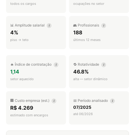
todos os cargos
ocupações no setor
📊 Amplitude salarial
👥 Profissionais
i
i
4%
188
piso → teto
últimos 12 meses
🔥 Índice de contratação
🔁 Rotatividade
i
i
1,14
46.8%
setor aquecido
alta — setor dinâmico
🏢 Custo empresa (est.)
📅 Período analisado
i
i
07/2025
R$ 4.269
até 06/2026
estimado com encargos