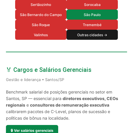
Sertãozinho
Sorocaba
São Bernardo do Campo
São Paulo
São Roque
Tremembé
Valinhos
Outras cidades →
🏅 Cargos e Salários Gerenciais
Gestão e liderança • Santos/SP
Benchmark salarial de posições gerenciais no setor em
Santos, SP — essencial para
diretores executivos, CEOs
regionais
e
consultores de remuneração executiva
calibrarem pacotes de C-Level, planos de sucessão e
políticas de bônus na localidade.
🔒
Ver salários gerenciais