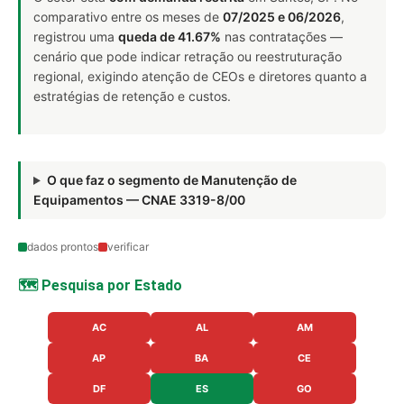
comparativo entre os meses de
07/2025 e 06/2026
,
registrou uma
queda de 41.67%
nas contratações —
cenário que pode indicar retração ou reestruturação
regional, exigindo atenção de CEOs e diretores quanto a
estratégias de retenção e custos.
O que faz o segmento de Manutenção de
Equipamentos — CNAE 3319-8/00
dados prontos
verificar
🗺️ Pesquisa por Estado
AC
AL
AM
AP
BA
CE
DF
ES
GO