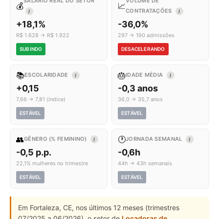
SALÁRIO REAL DO SETOR
VOLUME DE
💰
📈
CONTRATAÇÕES
I
I
+18,1%
-36,0%
R$ 1.628 → R$ 1.922
297 → 190 admissões
SUBINDO
DESACELERANDO
📚
🎂
ESCOLARIDADE
IDADE MÉDIA
I
I
+0,15
-0,3 anos
7,66 → 7,81 (índice)
36,0 → 35,7 anos
ESTÁVEL
ESTÁVEL
👥
🕐
GÊNERO (% FEMININO)
JORNADA SEMANAL
I
I
-0,5 p.p.
-0,6h
22,1% mulheres no trimestre
44h → 43h semanais
ESTÁVEL
ESTÁVEL
Em Fortaleza, CE, nos últimos 12 meses (trimestres
07/2025 a 06/2026), o setor de
Locadoras de