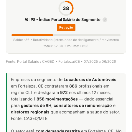
38
🎯 IPS - Índice Portal Salário do Segmento
i
Retração
Saldo: -86 • Rotatividade (intensidade de desligamento / movimento
total): 52,3% • Volume: 1.858
Fonte: Portal Salário / CAGED • Fortaleza/CE • 07/2025 a 06/2026
Empresas do segmento de
Locadoras de Automóveis
em Fortaleza, CE contrataram
886
profissionais em
regime CLT e desligaram
972
nos últimos 12 meses,
totalizando
1.858 movimentações
— dado essencial
para
gestores de RH
,
consultores de remuneração
e
diretores regionais
que acompanham a saúde do setor.
Fonte: CAGED/MTE.
O setor está
com demanda restrita
em Fortaleza, CE. No