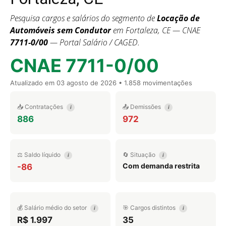
Pesquisa cargos e salários do segmento de
Locação de
Automóveis sem Condutor
em Fortaleza, CE — CNAE
7711-0/00
— Portal Salário / CAGED.
CNAE 7711-0/00
Atualizado em
03 agosto de 2026
• 1.858 movimentações
📥 Contratações
📤 Demissões
i
i
886
972
⚖️ Saldo líquido
🔄 Situação
i
i
Com demanda restrita
-86
💰 Salário médio do setor
🎯 Cargos distintos
i
i
R$ 1.997
35