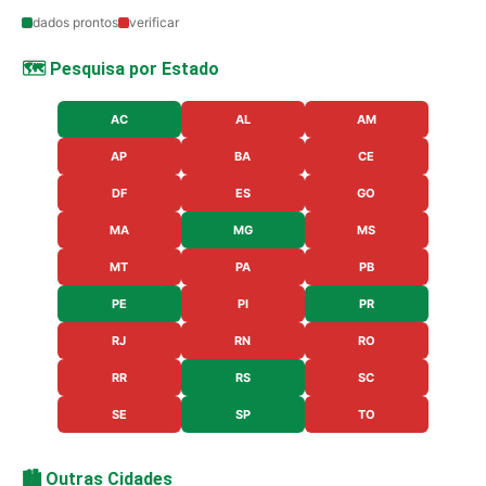
dados prontos
verificar
🗺️ Pesquisa por Estado
AC
AL
AM
AP
BA
CE
DF
ES
GO
MA
MG
MS
MT
PA
PB
PE
PI
PR
RJ
RN
RO
RR
RS
SC
SE
SP
TO
🏙️ Outras Cidades