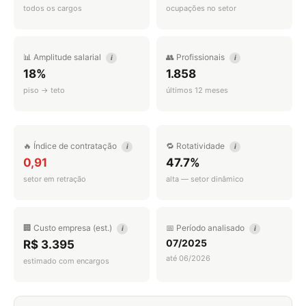
todos os cargos
ocupações no setor
📊 Amplitude salarial
👥 Profissionais
i
i
18%
1.858
piso → teto
últimos 12 meses
🔥 Índice de contratação
🔁 Rotatividade
i
i
0,91
47.7%
setor em retração
alta — setor dinâmico
🏢 Custo empresa (est.)
📅 Período analisado
i
i
07/2025
R$ 3.395
até 06/2026
estimado com encargos