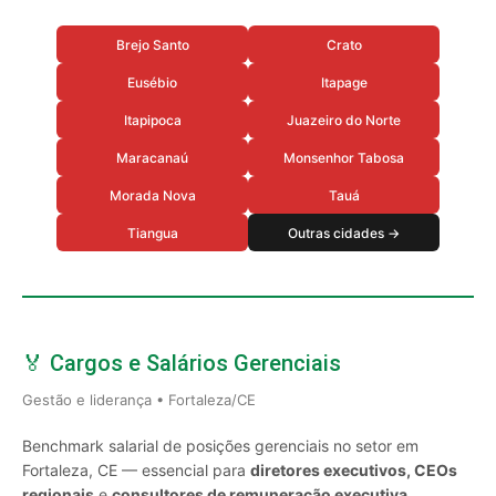
Brejo Santo
Crato
Eusébio
Itapage
Itapipoca
Juazeiro do Norte
Maracanaú
Monsenhor Tabosa
Morada Nova
Tauá
Tiangua
Outras cidades →
🏅 Cargos e Salários Gerenciais
Gestão e liderança • Fortaleza/CE
Benchmark salarial de posições gerenciais no setor em
Fortaleza, CE — essencial para
diretores executivos, CEOs
regionais
e
consultores de remuneração executiva