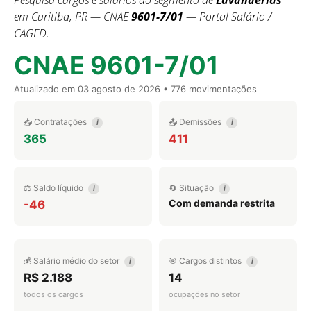
Pesquisa cargos e salários do segmento de
Lavanderias
em Curitiba, PR — CNAE
9601-7/01
— Portal Salário /
CAGED.
CNAE 9601-7/01
Atualizado em
03 agosto de 2026
• 776 movimentações
📥 Contratações
📤 Demissões
i
i
365
411
⚖️ Saldo líquido
🔄 Situação
i
i
Com demanda restrita
-46
💰 Salário médio do setor
🎯 Cargos distintos
i
i
R$ 2.188
14
todos os cargos
ocupações no setor