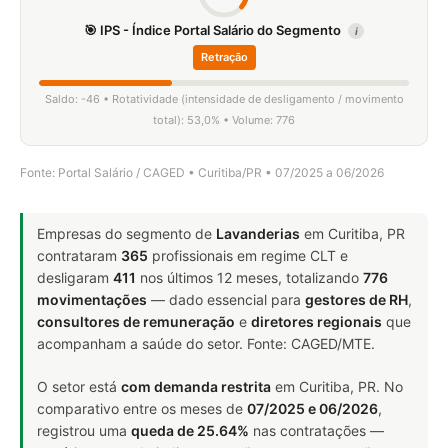
🎯 IPS - Índice Portal Salário do Segmento
i
Retração
Saldo: -46 • Rotatividade (intensidade de desligamento / movimento
total): 53,0% • Volume: 776
Fonte: Portal Salário / CAGED • Curitiba/PR • 07/2025 a 06/2026
Empresas do segmento de
Lavanderias
em Curitiba, PR
contrataram
365
profissionais em regime CLT e
desligaram
411
nos últimos 12 meses, totalizando
776
movimentações
— dado essencial para
gestores de RH
,
consultores de remuneração
e
diretores regionais
que
acompanham a saúde do setor. Fonte: CAGED/MTE.
O setor está
com demanda restrita
em Curitiba, PR. No
comparativo entre os meses de
07/2025 e 06/2026
,
registrou uma
queda de 25.64%
nas contratações —