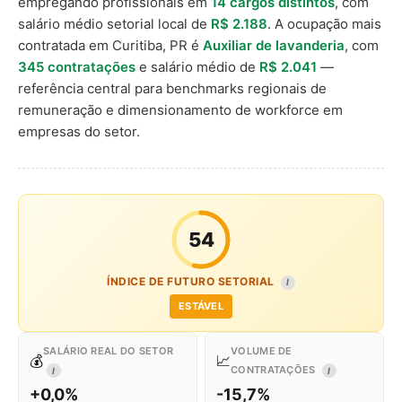
empregando profissionais em
14 cargos distintos
, com
salário médio setorial local de
R$ 2.188
. A ocupação mais
contratada em Curitiba, PR é
Auxiliar de lavanderia
, com
345 contratações
e salário médio de
R$ 2.041
—
referência central para benchmarks regionais de
remuneração e dimensionamento de workforce em
empresas do setor.
54
ÍNDICE DE FUTURO SETORIAL
I
ESTÁVEL
SALÁRIO REAL DO SETOR
VOLUME DE
💰
📈
CONTRATAÇÕES
I
I
+0,0%
-15,7%