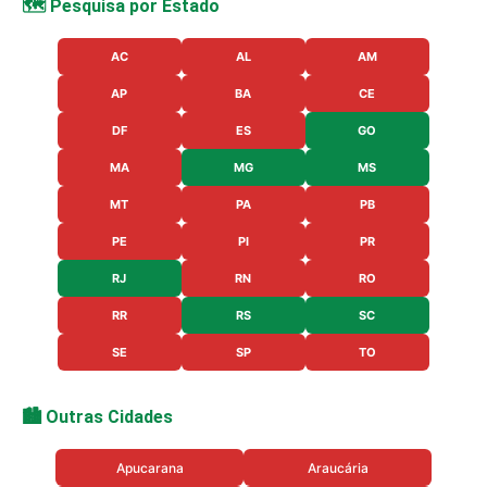
🗺️ Pesquisa por Estado
AC
AL
AM
AP
BA
CE
DF
ES
GO
MA
MG
MS
MT
PA
PB
PE
PI
PR
RJ
RN
RO
RR
RS
SC
SE
SP
TO
🏙️ Outras Cidades
Apucarana
Araucária