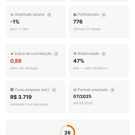
📊 Amplitude salarial
👥 Profissionais
i
i
-1%
776
piso → teto
últimos 12 meses
🔥 Índice de contratação
🔁 Rotatividade
i
i
0,89
47%
setor em retração
alta — setor dinâmico
🏢 Custo empresa (est.)
📅 Período analisado
i
i
07/2025
R$ 3.719
até 06/2026
estimado com encargos
36