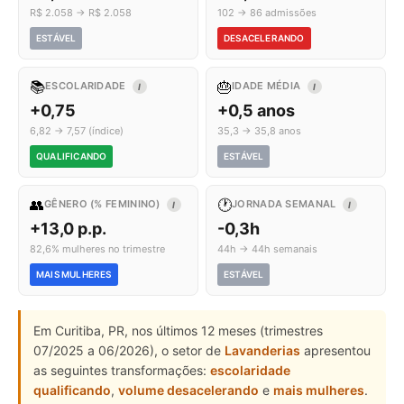
R$ 2.058 → R$ 2.058
102 → 86 admissões
ESTÁVEL
DESACELERANDO
📚
🎂
ESCOLARIDADE
IDADE MÉDIA
I
I
+0,75
+0,5 anos
6,82 → 7,57 (índice)
35,3 → 35,8 anos
QUALIFICANDO
ESTÁVEL
👥
🕐
GÊNERO (% FEMININO)
JORNADA SEMANAL
I
I
+13,0 p.p.
-0,3h
82,6% mulheres no trimestre
44h → 44h semanais
MAIS MULHERES
ESTÁVEL
Em Curitiba, PR, nos últimos 12 meses (trimestres
07/2025 a 06/2026), o setor de
Lavanderias
apresentou
as seguintes transformações:
escolaridade
qualificando
,
volume desacelerando
e
mais mulheres
.