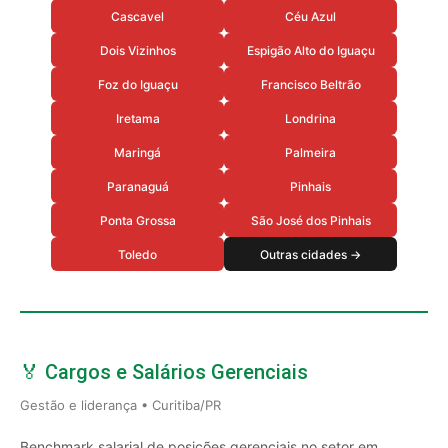
Cascavel
Céu Azul
Dois Vizinhos
Espigão Alto do Iguaçu
Foz do Iguaçu
Francisco Beltrão
Iretama
Londrina
Maringá
Palmeira
Paranaguá
Pinhais
Ponta Grossa
São José dos Pinhais
Toledo
Outras cidades →
🏅 Cargos e Salários Gerenciais
Gestão e liderança • Curitiba/PR
Benchmark salarial de posições gerenciais no setor em