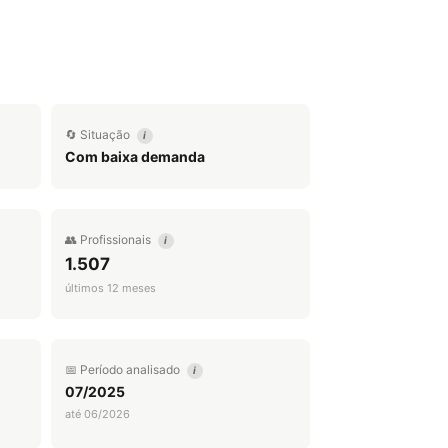
🔄 Situação
i
Com baixa demanda
👥 Profissionais
i
1.507
últimos 12 meses
📅 Período analisado
i
07/2025
até 06/2026