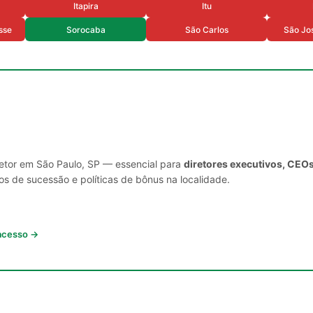
Itapira
Itu
sse
Sorocaba
São Carlos
São Jos
setor em São Paulo, SP — essencial para
diretores executivos, CEOs
s de sucessão e políticas de bônus na localidade.
 acesso →