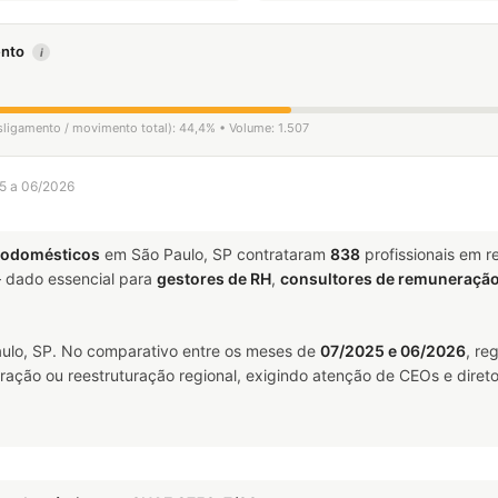
mento
i
esligamento / movimento total): 44,4% • Volume: 1.507
25 a 06/2026
trodomésticos
em São Paulo, SP contrataram
838
profissionais em 
dado essencial para
gestores de RH
,
consultores de remuneraçã
lo, SP. No comparativo entre os meses de
07/2025 e 06/2026
, re
ração ou reestruturação regional, exigindo atenção de CEOs e direto