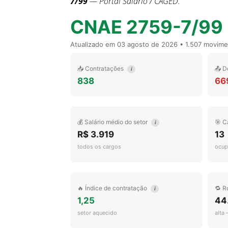
7/99
— Portal Salário / CAGED.
CNAE 2759-7/99
Atualizado em
03 agosto de 2026
• 1.507 movim
📥 Contratações
📤 D
i
838
66
💰 Salário médio do setor
🎯 C
i
R$ 3.919
13
todos os cargos
ocup
🔥 Índice de contratação
🔁 R
i
1,25
44
setor aquecido
alta