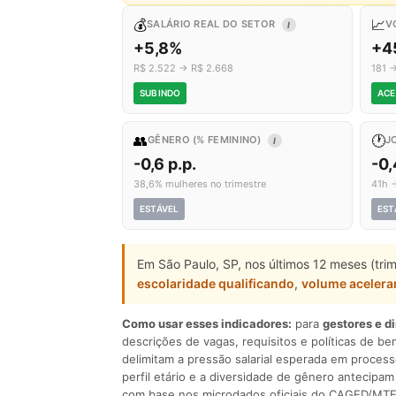
💰
📈
SALÁRIO REAL DO SETOR
V
I
+5,8%
+4
R$ 2.522 → R$ 2.668
181 
SUBINDO
ACE
👥
🕐
GÊNERO (% FEMININO)
J
I
-0,6 p.p.
-0
38,6% mulheres no trimestre
41h 
ESTÁVEL
EST
Em São Paulo, SP, nos últimos 12 meses (tri
escolaridade qualificando
,
volume aceler
Como usar esses indicadores:
para
gestores e d
descrições de vagas, requisitos e políticas de be
delimitam a pressão salarial esperada em process
perfil etário e a diversidade de gênero antecip
com base nos microdados oficiais do CAGED/MTE