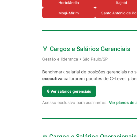
Hortolândia
Itajobi
Mogi-Mirim
Santo Antônio de Po
🏅 Cargos e Salários Gerenciais
Gestão e liderança • São Paulo/SP
Benchmark salarial de posições gerenciais no 
executiva
calibrarem pacotes de C-Level, plano
🔒
Ver salários gerenciais
Acesso exclusivo para assinantes.
Ver planos de
⚙️ Cargos e Salários Operacionais