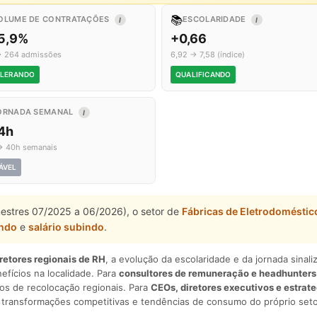
📚
OLUME DE CONTRATAÇÕES
ESCOLARIDADE
I
I
5,9%
+0,66
→ 264 admissões
6,92 → 7,58 (índice)
LERANDO
QUALIFICANDO
ORNADA SEMANAL
I
,4h
→ 40h semanais
ÁVEL
mestres 07/2025 a 06/2026), o setor de
Fábricas de Eletrodoméstic
ando
e
salário subindo
.
iretores regionais de RH
, a evolução da escolaridade e da jornada sina
nefícios na localidade. Para
consultores de remuneração e headhunters
os de recolocação regionais. Para
CEOs, diretores executivos e estrat
am transformações competitivas e tendências de consumo do próprio seto
.