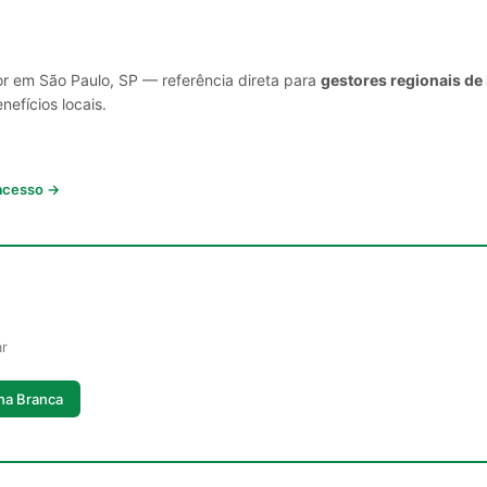
or em São Paulo, SP — referência direta para
gestores regionais de
nefícios locais.
 acesso →
ar
nha Branca