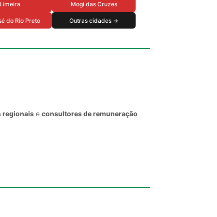
Limeira
Mogi das Cruzes
é do Rio Preto
Outras cidades →
 regionais
e
consultores de remuneração