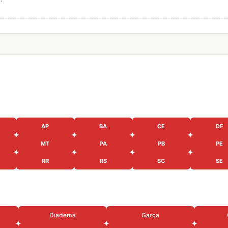
AP
BA
CE
DF
MT
PA
PB
PE
RR
RS
SC
SE
Diadema
Garça