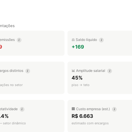
entações
emissões
⚖️ Saldo líquido
i
i
9
+169
argos distintos
📊 Amplitude salarial
i
i
45%
ações no setor
piso → teto
otatividade
🏢 Custo empresa (est.)
i
i
.4%
R$ 6.663
 — setor dinâmico
estimado com encargos