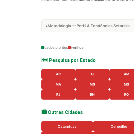
Metodologia — Perfil & Tendências Setoriais
dados prontos
verificar
🗺️ Pesquisa por Estado
AC
AL
AM
MA
MG
MS
RJ
RN
RO
🏙️ Outras Cidades
Catanduva
Cerquilho