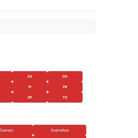
ES
GO
PI
PR
SP
TO
Guaraci
Guarulhos