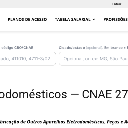
Entrar
PLANOS DE ACESSO
TABELA SALARIAL
PROFISSÕES
ou código CBO/CNAE
Cidade/estado
(opcional)
. Em branco = 
trodomésticos — CNAE 2
bricação de Outros Aparelhos Eletrodomésticos, Peças e A